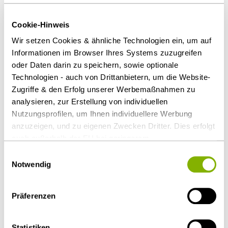
International Bar Association (IBA)
Cookie-Hinweis
Wir setzen Cookies & ähnliche Technologien ein, um auf
Informationen im Browser Ihres Systems zuzugreifen
oder Daten darin zu speichern, sowie optionale
Aktuelle Meldungen
Technologien - auch von Drittanbietern, um die Website-
Zugriffe & den Erfolg unserer Werbemaßnahmen zu
analysieren, zur Erstellung von individuellen
04.05.2026
Nutzungsprofilen, um Ihnen individuellere Werbung
anzuzeigen, und zu eigenen Zwecken Dritter. Dies erfolgt
HEUKING begleitet 3TS Capital Partners als
auch außerhalb der EU bei geringerem
Lead Investor bei 11 Mio. Euro
Datenschutzniveau (z.B. USA), wobei trotz vertraglicher
Finanzierungsrunde für Patronus
Einwilligungsauswahl
Regelungen das Risiko des staatlichen Zugriffs &
Notwendig
eingeschränkter Rechtsbehelfsmöglichkeiten nicht
auszuschließen ist. Sie können Ihre Einwilligung jederzeit
Präferenzen
über die
Cookie-Einstellungen
widerrufen oder ändern.
Details unter
Datenschutz
.
Veröffentlichungen
Statistiken