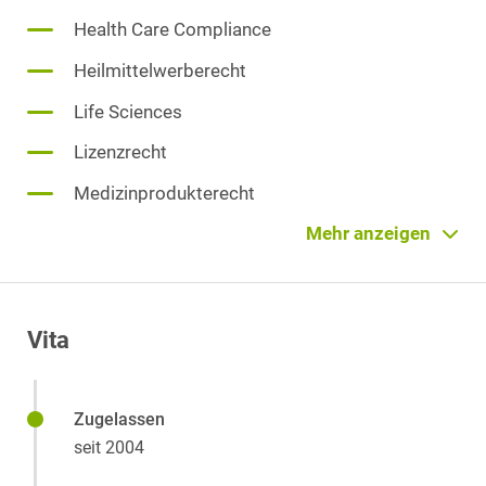
Health Care Compliance
Heilmittelwerberecht
Life Sciences
Lizenzrecht
Medizinprodukterecht
Pflanzenschutzmittelrecht
Mehr anzeigen
Pharmarecht
Start-ups
Vita
Vertragsrecht
Venture Capital
Zugelassen
seit 2004