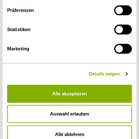
auszuschließen ist. Sie können Ihre Einwilligung jederzeit
Präferenzen
über die
Cookie-Einstellungen
widerrufen oder ändern.
Details unter
Datenschutz
.
Statistiken
Marketing
Details zeigen
Stefan Westerheide, LL.M. oec.
Alle akzeptieren
Köln
Auswahl erlauben
s.westerheide@heuking.de
Alle ablehnen