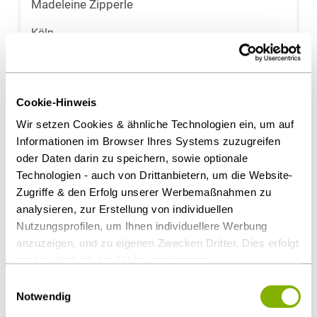
Madeleine Zipperle
Köln
m.zipperle@heuking.de
Cookie-Hinweis
Wir setzen Cookies & ähnliche Technologien ein, um auf
Informationen im Browser Ihres Systems zuzugreifen
oder Daten darin zu speichern, sowie optionale
Technologien - auch von Drittanbietern, um die Website-
Zugriffe & den Erfolg unserer Werbemaßnahmen zu
analysieren, zur Erstellung von individuellen
Nutzungsprofilen, um Ihnen individuellere Werbung
anzuzeigen, und zu eigenen Zwecken Dritter. Dies erfolgt
auch außerhalb der EU bei geringerem
Christopher Görtz
Datenschutzniveau (z.B. USA), wobei trotz vertraglicher
Einwilligungsauswahl
Regelungen das Risiko des staatlichen Zugriffs &
Köln
Notwendig
eingeschränkter Rechtsbehelfsmöglichkeiten nicht
c.goertz@heuking.de