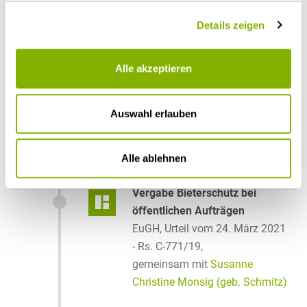
Gutes Personal als
Details zeigen
Zuschlagskriterium:
Vertragliche Absicherung
erforderlich!
Alle akzeptieren
ibr-online, 9. Mai 2023
Auswahl erlauben
Alle ablehnen
2021
Vergabe Bieterschutz bei
öffentlichen Aufträgen
EuGH, Urteil vom 24. März 2021
- Rs. C-771/19,
gemeinsam mit
Susanne
Christine Monsig (geb. Schmitz)