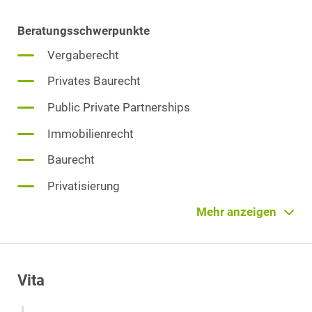
Beratungsschwerpunkte
Vergaberecht
Privates Baurecht
Public Private Partnerships
Immobilienrecht
Baurecht
Privatisierung
Prozessführung
Mehr anzeigen
Vertragsgestaltung für nationale und
internationale Infrastrukturprojekte
Vita
Dienstleistungsvergabe
Miet- und Pachtrecht