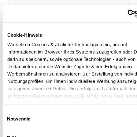
Cookie-Hinweis
Wir setzen Cookies & ähnliche Technologien ein, um auf
Informationen im Browser Ihres Systems zuzugreifen oder D
04.04.2022
darin zu speichern, sowie optionale Technologien - auch von
Drittanbietern, um die Website-Zugriffe & den Erfolg unserer
e-fellows - „Perspektive
Werbemaßnahmen zu analysieren, zur Erstellung von individ
Wirtschaftskanzlei 2022“: Spannende
Nutzungsprofilen, um Ihnen individuellere Werbung anzuzeig
Workshops, Netzwerken mit
zu eigenen Zwecken Dritter. Dies erfolgt auch außerhalb der
Weinverkostung und gute Gespräche
geringerem Datenschutzniveau (z.B. USA), wobei trotz vertr
Regelungen das Risiko des staatlichen Zugriffs & eingeschrä
Neuigkeiten
Rechtsbehelfsmöglichkeiten nicht auszuschließen ist. Sie k
Einwilligungsauswahl
Ihre Einwilligung jederzeit über die
Cookie-Einstellungen
wi
Notwendig
oder ändern. Details unter
Datenschutz
.