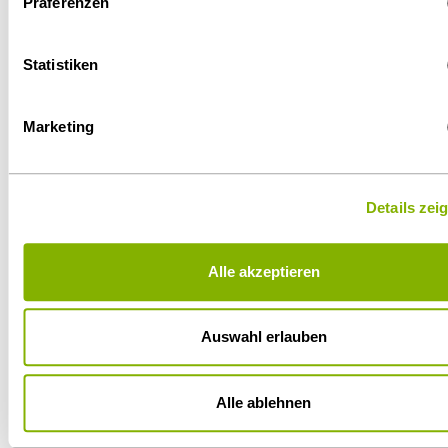
Präferenzen
Statistiken
Marketing
09.03.2022
Details zei
Virtuelles Probepleading mit den Moot
Court Teams der Universitäten
Alle akzeptieren
Mannheim und Tübingen
Neuigkeiten
Auswahl erlauben
Alle ablehnen