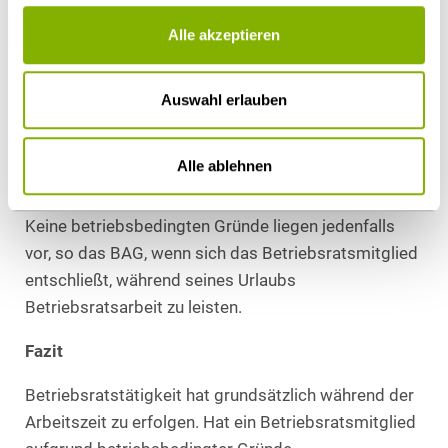
Alle akzeptieren
Die bloße Anzeige von während der Freizeit
geleisteter Betriebsratstätigkeit genüge hierfür
nicht. Auch bei hohen Freizeitausgleichansprüchen
Auswahl erlauben
obliege dem Arbeitgeber die Entscheidung, ob er
sich auf betriebsbedingte Gründe berufen und
Alle ablehnen
Mehrarbeitsvergütung leisten oder eine ggfs.
umfangreiche Arbeitsbefreiung gewähren wolle.
Keine betriebsbedingten Gründe liegen jedenfalls
vor, so das BAG, wenn sich das Betriebsratsmitglied
entschließt, während seines Urlaubs
Betriebsratsarbeit zu leisten.
Fazit
Betriebsratstätigkeit hat grundsätzlich während der
Arbeitszeit zu erfolgen. Hat ein Betriebsratsmitglied