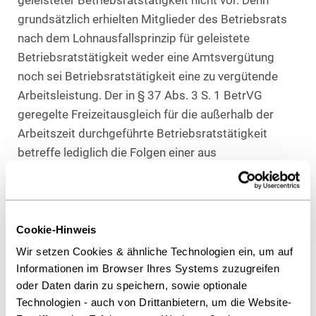
geleisteter Betriebsratstätigkeit nicht vor. Denn
grundsätzlich erhielten Mitglieder des Betriebsrats
nach dem Lohnausfallsprinzip für geleistete
Betriebsratstätigkeit weder eine Amtsvergütung
noch sei Betriebsratstätigkeit eine zu vergütende
Arbeitsleistung. Der in § 37 Abs. 3 S. 1 BetrVG
geregelte Freizeitausgleich für die außerhalb der
Arbeitszeit durchgeführte Betriebsratstätigkeit
betreffe lediglich die Folgen einer aus
betriebsbedingten Gründen notwendigen
Abweichung von dem Grundsatz, dass
Betriebsratstätigkeit während der Arbeitszeit
stattzufinden hat.
Cookie-Hinweis
Wir setzen Cookies & ähnliche Technologien ein, um auf
Abgeltungsanspruch nur, wenn Arbeitsbefreiung
Informationen im Browser Ihres Systems zuzugreifen
aus betriebsbedingten Gründen nicht möglich ist
oder Daten darin zu speichern, sowie optionale
Technologien - auch von Drittanbietern, um die Website-
Eine Vergütung der Betriebsratstätigkeit komme