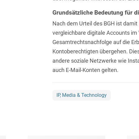
D&O und E&O
Grundsätzliche Bedeutung für di
D&O-, E&O-,
Vertrauensschadenversiche
Nach dem Urteil des BGH ist damit
vergleichbare digitale Accounts i
Datenökonomie &
Gesamtrechtsnachfolge auf die Erb
Datenstrategien
Kontoberechtigten übergehen. Dies 
Datenrecht Audits,
andere soziale Netzwerke wie Inst
Schulungen &
Governance
auch E-Mail-Konten gelten.
Datenschutz-Compliance
& Governance
IP, Media & Technology
Datenschutz-
Folgenabschätzungen
(DSFA) &
Risikobewertung
Datenschutz-