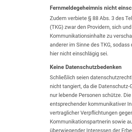
Fernmeldegeheimnis nicht einsc
Compliance und
Arbeitsrecht
Zudem verbiete § 88 Abs. 3 des T
(TKG) zwar den Providern, sich und
Computerimplementierte
Kommunikationsinhalte zu verschaff
Erfindungen
anderer im Sinne des TKG, sodass
Corporate Finance
hier nicht einschlägig sei.
Corporate Social
Keine Datenschutzbedenken
Responsibility
Schließlich seien datenschutzrecht
Criminal Compliance
nicht tangiert, da die Datenschut
Cyber Security
nur lebende Personen schütze. Die
entsprechender kommunikativer In
Cyber Versicherung
vertraglicher Verpflichtungen gegen
Cyber- und
Kommunikationspartnerin sowie au
Betriebsresilienz
überwiegender Interessen der Erbe