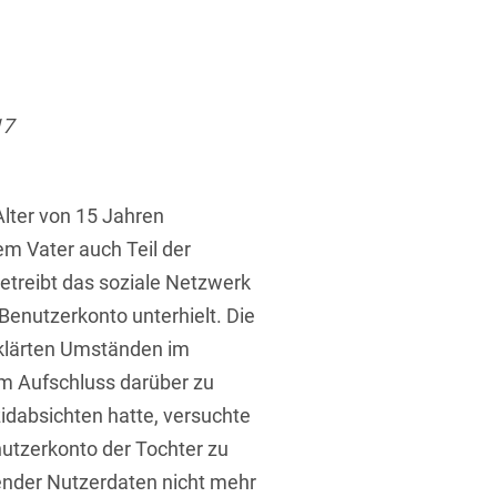
ufsausbildung
ichtversicherung
U
V
W
X
Y
Z
17
Vergabe
Ergebnis anzeigen
Capital
 Alter von 15 Jahren
m Vater auch Teil der
venzrecht
etreibt das soziale Netzwerk
Benutzerkonto unterhielt. Die
eklärten Umständen im
m Aufschluss darüber zu
cht
zidabsichten hatte, versuchte
utzerkonto der Tochter zu
fender Nutzerdaten nicht mehr