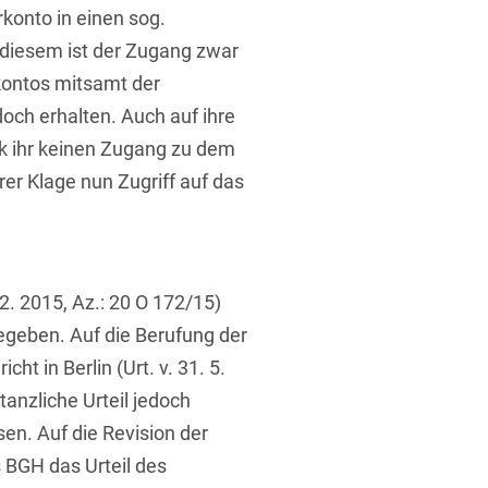
konto in einen sog.
 diesem ist der Zugang zwar
kontos mitsamt der
och erhalten. Auch auf ihre
k ihr keinen Zugang zu dem
rer Klage nun Zugriff auf das
t
12. 2015, Az.: 20 O 172/15)
gegeben. Auf die Berufung der
t in Berlin (Urt. v. 31. 5.
tanzliche Urteil jedoch
en. Auf die Revision der
es BGH das Urteil des