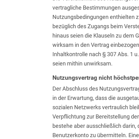
Transport, Verkehr &
vertragliche Bestimmungen ausges
Baurechtliche
Infrastruktur
Schiedsverfahren
Nutzungsbedingungen enthielten z
Versicherungsrecht
bezüglich des Zugangs beim Verst
Beamtenrecht /
hinaus seien die Klauseln zu dem
Disziplinarrecht
Vertriebsrecht
wirksam in den Vertrag einbezogen
Beihilferecht
Wettbewerbs- &
Inhaltkontrolle nach § 307 Abs. 1 
Werberecht
Bergrecht
seien mithin unwirksam.
Wirtschafts- und
Berufshaftungsrecht
Steuerstrafrecht
Nutzungsvertrag nicht höchstpe
Betriebliche
Der Abschluss des Nutzungsvertrag
Altersversorgung
in der Erwartung, dass die ausget
sozialen Netzwerks vertraulich blei
Betriebsratsvergütung
Verpflichtung zur Bereitstellung d
Betriebsübergang
bestehe aber ausschließlich darin,
Betriebsverfassungsrecht
Benutzerkonto zu übermitteln. Eine