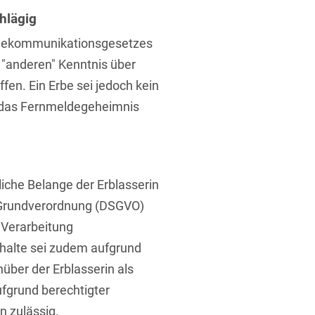
hlägig
elekommunikationsgesetzes
 "anderen" Kenntnis über
en. Ein Erbe sei jedoch kein
 das Fernmeldegeheimnis
liche Belange der Erblasserin
z-Grundverordnung (DSGVO)
 Verarbeitung
halte sei zudem aufgrund
über der Erblasserin als
fgrund berechtigter
n zulässig.