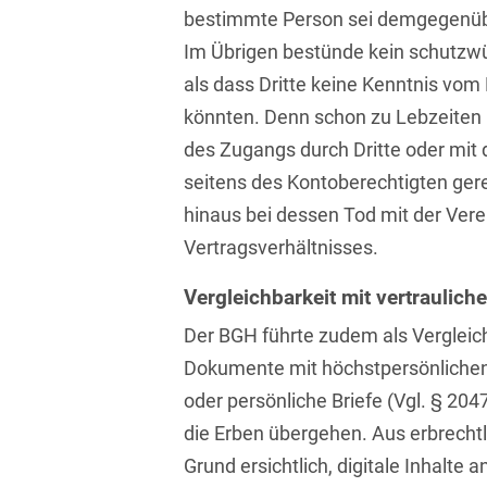
bestimmte Person sei demgegenüber
Bildgebende Verfahren
Im Übrigen bestünde kein schutzwü
Bodenschutz und
als dass Dritte keine Kenntnis vom
Altlasten
könnten. Denn schon zu Lebzeite
Börsengang/Going Public
des Zugangs durch Dritte oder mi
seitens des Kontoberechtigten ge
Buy & Build / Roll-up-
Strategien
hinaus bei dessen Tod mit der Ver
Vertragsverhältnisses.
Carve-outs
Vergleichbarkeit mit vertrauli
Clients français
Der BGH führte zudem als Vergleic
Cloud, Edge & Digitale
Dokumente mit höchstpersönlichen
Infrastrukturen
oder persönliche Briefe (Vgl. § 2047
Compliance
die Erben übergehen. Aus erbrechtl
Compliance bei M&A-
Grund ersichtlich, digitale Inhalte 
Transaktionen