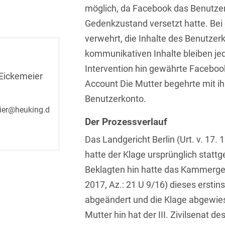
möglich, da Facebook das Benutzer
Isländisch
Anlagenbaustreitigkeiten
Informationssicherheit
Gedenkzustand versetzt hatte. Bei
Italienisch
Antidumping
Informationstechnologie
verwehrt, die Inhalte des Benutzer
& Telekommunikation
Japanisch
kommunikativen Inhalte bleiben jed
Anwaltliches
Haftungsrecht
Investmentfonds
Intervention hin gewährte Faceboo
Kroatisch
Eickemeier
Account Die Mutter begehrte mit ih
Arbeitnehmererfindungsrech
IP, Media & Technology
Niederländisch
Benutzerkonto.
Arbeitskampfrecht
ier@heuking.d
Kapitalmarktrecht
Polnisch
Der Prozessverlauf
Arbeitsrecht
Kartellrecht
Portugiesisch
Das Landgericht Berlin (Urt. v. 17. 
Architektenrecht
Marken-, Design- &
hatte der Klage ursprünglich statt
Russisch
Urheberrecht
Beklagten hin hatte das Kammergerich
Arzneimittelrecht
Schwedisch
Medien & Entertainment
2017, Az.: 21 U 9/16) dieses erstins
Arzthaftungsrecht
Serbisch
abgeändert und die Klage abgewies
Nachfolge / Vermögen /
Arztrecht / Zahnarztrecht
Mutter hin hat der III. Zivilsenat d
Stiftungen
Spanisch