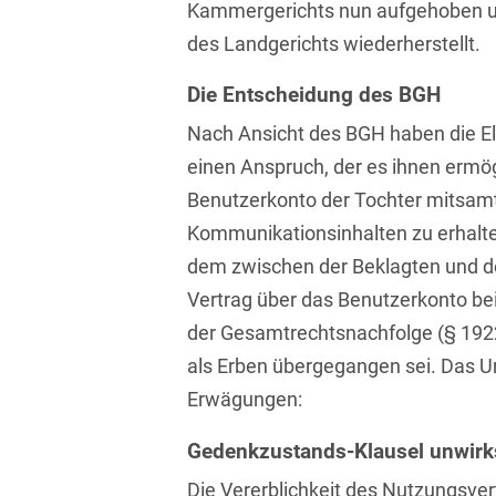
Kammergerichts nun aufgehoben und
Asset Management
Öffentlicher Sektor und
Tschechisch
des Landgerichts wiederherstellt.
Vergabe
Aufenthaltsrecht
Türkisch
Die Entscheidung des BGH
Patentrecht
Außenwirtschaftsrecht
Ungarisch
Nach Ansicht des BGH haben die El
Private Equity / Venture
Automotive
Capital
einen Anspruch, der es ihnen ermö
Weißrussisch
Benutzerkonto der Tochter mitsamt
Aviation
Prozessführung &
Kommunikationsinhalten zu erhalte
Schiedsverfahren
Bankaufsichtsrecht
dem zwischen der Beklagten und d
Restrukturierung &
Vertrag über das Benutzerkonto b
Bankeninsolvenzrecht
Insolvenzrecht
der Gesamtrechtsnachfolge (§ 1922
Banking/Litigation
Space
als Erben übergegangen sei. Das Ur
Batteriespeicher (BESS)
Space / Aerospace &
Erwägungen:
Defense
Bauplanungsrecht
Gedenkzustands-Klausel unwir
Steuerrecht
Baurecht
Die Vererblichkeit des Nutzungsvert