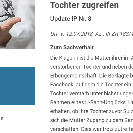
Sprachen
Aktuelle Meldungen
Knowledge Management
Internationale Kooperation
Ber
Tochter zugreifen
(Vermögensschaden-)Haftpfl
Automotive
 & Telekommunikation
Investmentfonds
Chemnitz
Bosnisch
Newsletter
Abfallrecht
Banking & Finance
Update IP Nr. 8
Datenschutzinformationen für
Kunstsammlung
Kartellrecht
abonnieren
Düsseldorf
Chinesisch
Bewerber
Abfallwirtschaft
Compliance & Internal
rrecht
Medien & Entertainment
Urt. v. 12.07.2018, Az.: III ZR 183/
Investigations
Frankfurt
Dänisch
Abwasserrecht
tiftungen
Öffentlicher Sektor und 
Zum Sachverhalt
Datenschutz &
Hamburg
Deutsch
Abwehr von
Datenrecht
Private Equity / Venture 
Die Klägerin ist die Mutter ihrer im
Anlegerklagen
Köln
Englisch
("Massenverfahren")
verstorbenen Tochter und neben de
Energie
verfahren
Restrukturierung & Insol
München
Erbengemeinschaft. Die Beklagte b
Farsi
Akquisitionsfinanzierung
ense
Steuerrecht
ESG – Nachhaltiges
Facebook, auf dem die Tochter ein 
Wirtschaften
Stuttgart
Finnisch
Aktienrecht
struktur
Versicherungsrecht
Tochter verstarb unter bisher ung
Gesellschaftsrecht / M&A
Französisch
Rahmen eines U-Bahn-Unglücks. U
Wettbewerbs- & Werbere
Allgemeine
Geschäftsbedingungen
Health Care & Life
erhalten, ob Ihre Tochter zuvor Sui
Griechisch
afrecht
Sciences
en
sich die Mutter Zugang zu dem Ben
Alternative
Hebräisch
Streitbeilegung (ADR)
verschaffen. Dies war trotz zutref
Immobilien & Bau