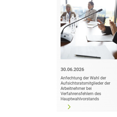
6
30.06.2026
ansparenzrichtlinie
Anfechtung der Wahl der
 nicht
Aufsichtsratsmitglieder der
en Umsetzung in
Arbeitnehmer bei
echt zum 7. Juni
Verfahrensfehlern des
Hauptwahlvorstands