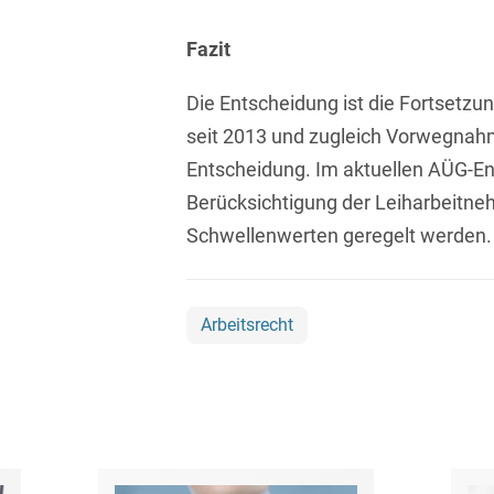
Transport, Verkehr &
Baurechtliche
Infrastruktur
Fazit
Schiedsverfahren
Versicherungsrecht
Die Entscheidung ist die Fortsetzu
Beamtenrecht /
Disziplinarrecht
Vertriebsrecht
seit 2013 und zugleich Vorwegnah
Entscheidung. Im aktuellen AÜG-Entw
Beihilferecht
Wettbewerbs- &
Berücksichtigung der Leiharbeitne
Werberecht
Bergrecht
Schwellenwerten geregelt werden.
Wirtschafts- und
Berufshaftungsrecht
Steuerstrafrecht
Betriebliche
Arbeitsrecht
Altersversorgung
Betriebsratsvergütung
Betriebsübergang
Betriebsverfassungsrecht