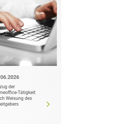
.06.2026
01.06.2026
zug der
Kündigung eines
eoffice-Tätigkeit
Berufsausbildungsver
ch Weisung des
eitgebers