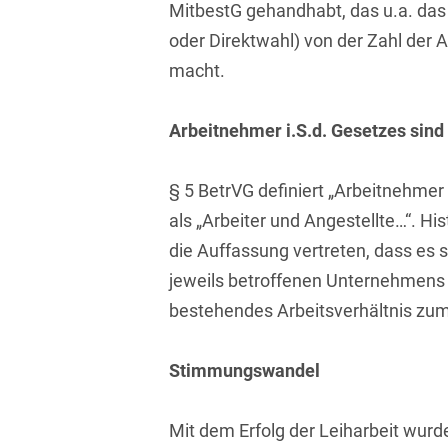
MitbestG gehandhabt, das u.a. das
Isländisch
Anlagenbaustreitigkeiten
Informationssicherheit
oder Direktwahl) von der Zahl der
Italienisch
Antidumping
macht.
Informationstechnologie
& Telekommunikation
Japanisch
Anwaltliches
Arbeitnehmer i.S.d. Gesetzes sin
Haftungsrecht
Investmentfonds
Kroatisch
Arbeitnehmererfindungsrech
IP, Media & Technology
Niederländisch
§ 5 BetrVG definiert „Arbeitnehmer
Arbeitskampfrecht
Kapitalmarktrecht
als „Arbeiter und Angestellte…“. Hi
Polnisch
die Auffassung vertreten, dass es
Arbeitsrecht
Kartellrecht
Portugiesisch
jeweils betroffenen Unternehmens 
Architektenrecht
Marken-, Design- &
bestehendes Arbeitsverhältnis zum
Russisch
Urheberrecht
Arzneimittelrecht
Schwedisch
Medien & Entertainment
Stimmungswandel
Arzthaftungsrecht
Serbisch
Nachfolge / Vermögen /
Arztrecht / Zahnarztrecht
Stiftungen
Mit dem Erfolg der Leiharbeit wurd
Spanisch