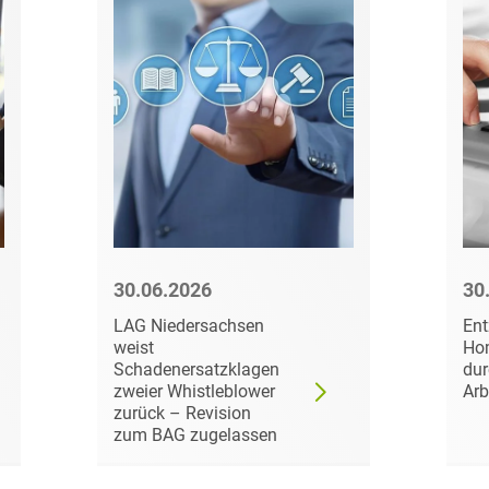
Bildgebende Verfahren
Bodenschutz und
Altlasten
Börsengang/Going Public
Buy & Build / Roll-up-
Strategien
Carve-outs
30.06.2026
30
Clients français
LAG Niedersachsen
Ent
weist
Hom
Cloud, Edge & Digitale
Schadenersatzklagen
dur
Infrastrukturen
zweier Whistleblower
Arb
zurück – Revision
Compliance
zum BAG zugelassen
Compliance bei M&A-
Transaktionen