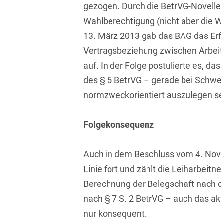
gezogen. Durch die BetrVG-Novelle 
Asset Management
Öffentlicher Sektor und
Tschechisch
Wahlberechtigung (nicht aber die W
Vergabe
Aufenthaltsrecht
13. März 2013 gab das BAG das Erf
Türkisch
Patentrecht
Vertragsbeziehung zwischen Arbei
Außenwirtschaftsrecht
Ungarisch
Private Equity / Venture
auf. In der Folge postulierte es, d
Automotive
Capital
Weißrussisch
des § 5 BetrVG – gerade bei Schwe
Aviation
Prozessführung &
normzweckorientiert auszulegen se
Schiedsverfahren
Bankaufsichtsrecht
Folgekonsequenz
Restrukturierung &
Bankeninsolvenzrecht
Insolvenzrecht
Auch in dem Beschluss vom 4. Nov
Banking/Litigation
Space
Linie fort und zählt die Leiharbeit
Batteriespeicher (BESS)
Space / Aerospace &
Berechnung der Belegschaft nach d
Defense
Bauplanungsrecht
nach § 7 S. 2 BetrVG – auch das ak
Steuerrecht
nur konsequent.
Baurecht