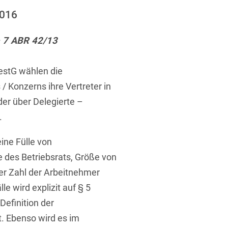
ufsausbildung
ichtversicherung
2016
U
V
W
X
Y
– 7 ABR 42/13
Z
stG wählen die
Vergabe
 Konzerns ihre Vertreter in
Ergebnis anzeigen
Capital
der über Delegierte –
venzrecht
.
ine Fülle von
 des Betriebsrats, Größe von
er Zahl der Arbeitnehmer
cht
le wird explizit auf § 5
efinition der
. Ebenso wird es im