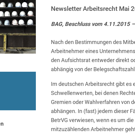
Sprachen
Aktuelle Meldungen
Knowledge Management
Internationale Kooperation
Ber
(Vermögensschaden-)Haftpfl
Automotive
Newsletter Arbeitsrecht Mai 
 & Telekommunikation
Investmentfonds
Chemnitz
Bosnisch
Newsletter
Abfallrecht
Banking & Finance
Datenschutzinformationen für
Kunstsammlung
Kartellrecht
BAG, Beschluss vom 4.11.2015 
abonnieren
Düsseldorf
Chinesisch
Bewerber
Abfallwirtschaft
Compliance & Internal
rrecht
Medien & Entertainment
Investigations
Frankfurt
Dänisch
Abwasserrecht
Nach den Bestimmungen des Mitbe
tiftungen
Öffentlicher Sektor und 
Datenschutz &
Hamburg
Arbeitnehmer eines Unternehmens /
Deutsch
Abwehr von
Datenrecht
Private Equity / Venture 
den Aufsichtsrat entweder direkt o
Anlegerklagen
Köln
Englisch
("Massenverfahren")
Energie
verfahren
Restrukturierung & Insol
abhängig von der Belegschaftszahl
München
Farsi
Akquisitionsfinanzierung
ense
Steuerrecht
ESG – Nachhaltiges
Im deutschen Arbeitsrecht gibt es e
Wirtschaften
Stuttgart
Finnisch
Aktienrecht
struktur
Versicherungsrecht
Schwellenwerten, bei denen Rechte
Gesellschaftsrecht / M&A
Gremien oder Wahlverfahren von d
Französisch
Wettbewerbs- & Werbere
Allgemeine
abhängen. In (fast) jedem dieser Fäl
Geschäftsbedingungen
Health Care & Life
Griechisch
afrecht
Sciences
BetrVG verwiesen, wenn es um die D
en
Alternative
Hebräisch
mitzuzählenden Arbeitnehmer geht
Streitbeilegung (ADR)
Immobilien & Bau