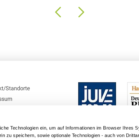
Compliance und
Arbeitsrecht
Computerimplementierte
Erfindungen
Corporate Finance
Corporate Social
Responsibility
Criminal Compliance
kt/Standorte
Cyber Security
ssum
r
Cyber Versicherung
schutzhinweise
Cyber- und
iche Technologien ein, um auf Informationen im Browser Ihres 
Betriebsresilienz
telle
in zu speichern, sowie optionale Technologien - auch von Dritta