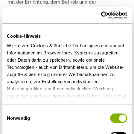
mit der Errichtung, dem Betrieb und der
Unterhaltung, z.B. Wartung von Offshore-Windparks
in der AWZ wirft weiterhin eine Vielzahl an
steuerrechtlichen Fragestellungen auf. So ist z.B.
trotz einer Ausdehnung des Inlandsbegriffs für
Cookie-Hinweis
Zwecke der Gewerbesteuer ab 2008 weiterhin
Wir setzen Cookies & ähnliche Technologien ein, um auf
unklar, ob der Betrieb von Offshore-
Informationen im Browser Ihres Systems zuzugreifen
Windkraftanlagen der Gewerbesteuer unterliegt.
oder Daten darin zu speichern, sowie optionale
Insoweit ist die Zuordnung bzw. Rechtmäßigkeit
Technologien - auch von Drittanbietern, um die Website-
erfolgter Zuordnungen zu bestimmten Gemeinden
Zugriffe & den Erfolg unserer Werbemaßnahmen zu
analysieren, zur Erstellung von individuellen
aufgrund von Landesverordnungen weiterhin
Nutzungsprofilen, um Ihnen individuellere Werbung
umstritten. Die Gewerbesteuerveranlagung sollte
anzuzeigen, und zu eigenen Zwecken Dritter. Dies erfolgt
insoweit in jedem Fall offengehalten werden.
auch außerhalb der EU bei geringerem
Datenschutzniveau (z.B. USA), wobei trotz vertraglicher
Umsatzsteuer - abweichender Inlands-begriff
Einwilligungsauswahl
Regelungen das Risiko des staatlichen Zugriffs &
Notwendig
eingeschränkter Rechtsbehelfsmöglichkeiten nicht
Eine Änderung der umsatzsteuerrechtlichen
auszuschließen ist. Sie können Ihre Einwilligung jederzeit
Behandlung ist mit der vorgesehenen Anpassung