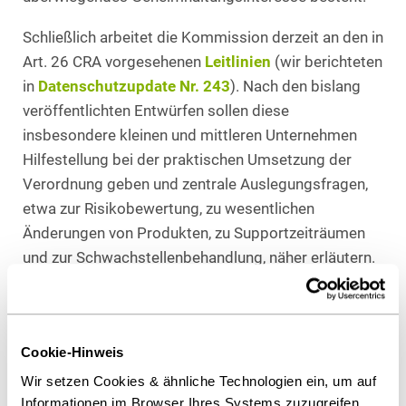
Schließlich arbeitet die Kommission derzeit an den in
Art. 26 CRA vorgesehenen
Leitlinien
(wir berichteten
in
Datenschutzupdate Nr. 243
). Nach den bislang
veröffentlichten Entwürfen sollen diese
insbesondere kleinen und mittleren Unternehmen
Hilfestellung bei der praktischen Umsetzung der
Verordnung geben und zentrale Auslegungsfragen,
etwa zur Risikobewertung, zu wesentlichen
Änderungen von Produkten, zu Supportzeiträumen
und zur Schwachstellenbehandlung, näher erläutern.
Gerade im Bereich der „wesentlichen Änderung“
besteht derzeit erhebliche Rechtsunsicherheit, weil
hiervon abhängt, ob bereits in Verkehr gebrachte
Cookie-Hinweis
Produkte erneut den Anforderungen des CRA
unterfallen. Die Leitlinien könnten deshalb zu einem
Wir setzen Cookies & ähnliche Technologien ein, um auf
Informationen im Browser Ihres Systems zuzugreifen
der wichtigsten Instrumente für die praktische