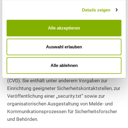
Standards besteht.
Details zeigen
Die bislang veröffentlichten Teile der Richtlinienreihe
befassen sich insbesondere mit den Anforderungen
Alle akzeptieren
an sichere Entwicklungsprozesse, Software Bill of
Materials (SBOM), Schwachstellenmanagement
Auswahl erlauben
sowie Melde- und Offenlegungsprozesse. So
konkretisiert die
TR-03183-3
die Anforderungen an
den Umgang mit Schwachstellenmeldungen und an
Alle ablehnen
Verfahren zur Coordinated Vulnerability Disclosure
(CVD). Sie enthält unter anderem Vorgaben zur
Einrichtung geeigneter Sicherheitskontaktstellen, zur
Veröffentlichung einer „security.txt“ sowie zur
organisatorischen Ausgestaltung von Melde- und
Kommunikationsprozessen für Sicherheitsforscher
und Behörden.