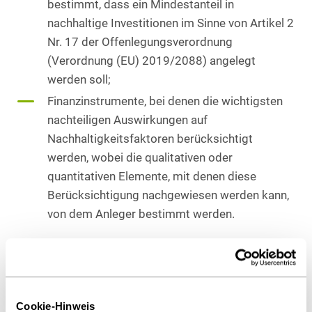
bestimmt, dass ein Mindestanteil in
nachhaltige Investitionen im Sinne von Artikel 2
Nr. 17 der Offenlegungsverordnung
(Verordnung (EU) 2019/2088) angelegt
werden soll;
Finanzinstrumente, bei denen die wichtigsten
nachteiligen Auswirkungen auf
Nachhaltigkeitsfaktoren berücksichtigt
werden, wobei die qualitativen oder
quantitativen Elemente, mit denen diese
Berücksichtigung nachgewiesen werden kann,
von dem Anleger bestimmt werden.
Hierbei dürfte nach jetzigem Kenntnisstand der
Mindestanteil an nachhaltigen Investitionen bzw.
Nachhaltigen Finanzinstrumenten in der
Cookie-Hinweis
Anlageberatung Investmentvermögen betreffend