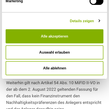
Marketing
Finanzinstrument um ein Nachhaltiges
Finanzinstrument handelt, dürfte der Anlageberater
in der Praxis regelmäßig der Zielmarktdefinition des
Details zeigen
Produktkonzepteurs und/oder den gemäß der
Offenlegungsverordnung gemachten
Alle akzeptieren
Nachhaltigkeitsangaben entnehmen können.
Entspricht ein Finanzinstrument nicht den
Auswahl erlauben
Nachhaltigkeitspräferenzen des Anlegers, darf es
dem Anleger nicht empfohlen werden. Der
Alle ablehnen
Anlageberater muss dies dem Anleger erklären und
die entsprechende Begründung aufzeichnen.
Weiterhin gilt nach Artikel 54 Abs. 10 MiFID II-VO in
der ab dem 2. August 2022 geltenden Fassung für
den Fall, dass kein Finanzinstrument den
Nachhaltigkeitspräferenzen des Anlegers entspricht