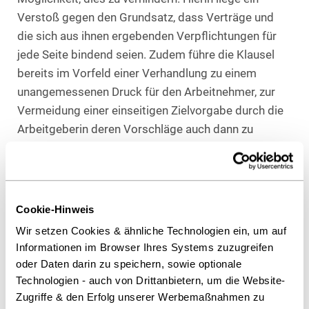
Verstoß gegen den Grundsatz, dass Verträge und
die sich aus ihnen ergebenden Verpflichtungen für
jede Seite bindend seien. Zudem führe die Klausel
bereits im Vorfeld einer Verhandlung zu einem
unangemessenen Druck für den Arbeitnehmer, zur
Vermeidung einer einseitigen Zielvorgabe durch die
Arbeitgeberin deren Vorschläge auch dann zu
akzeptieren, wenn die eigenen Vorstellungen davon
abweichen, so das BAG.
Hinsichtlich des geltend gemachten
Cookie-Hinweis
Schadensersatzanspruchs ging das BAG davon aus,
Wir setzen Cookies & ähnliche Technologien ein, um auf
dass der Kläger die vereinbarten Ziele erreicht hätte,
Informationen im Browser Ihres Systems zuzugreifen
da keine entgegenstehenden Anhaltspunkte
oder Daten darin zu speichern, sowie optionale
ersichtlich gewesen seien.
Technologien - auch von Drittanbietern, um die Website-
Zugriffe & den Erfolg unserer Werbemaßnahmen zu
Praxishinweis