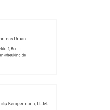
Andreas Urban
ldorf, Berlin
ban@heuking.de
Philip Kempermann, LL.M.