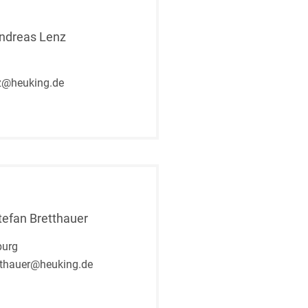
Andreas Lenz
z@heuking.de
tefan Bretthauer
urg
tthauer@heuking.de