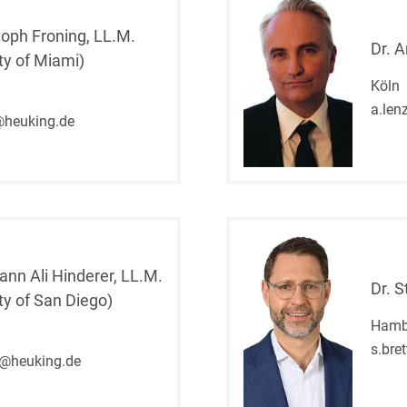
toph Froning, LL.M.
Compliance und
Dr. 
Arbeitsrecht
ty of Miami)
Köln
Computerimplementierte
a.len
Erfindungen
@heuking.de
Corporate Finance
Corporate Social
Responsibility
Criminal Compliance
ann Ali Hinderer, LL.M.
Cyber Security
Dr. S
ty of San Diego)
Cyber Versicherung
Hamb
s.bre
Cyber- und
r@heuking.de
Betriebsresilienz