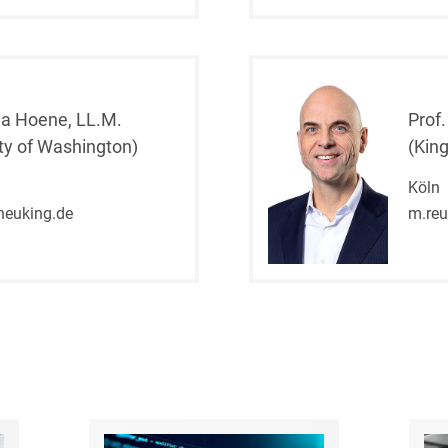
D&O und E&O
D&O-, E&O-,
Vertrauensschadenversiche
Datenökonomie &
na Hoene, LL.M.
Prof.
Datenstrategien
ity of Washington)
(Kin
Datenrecht Audits,
Köln
Schulungen &
heuking.de
m.reu
Governance
Datenschutz-Compliance
& Governance
Datenschutz-
Folgenabschätzungen
(DSFA) &
Risikobewertung
Datenschutz-