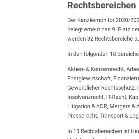
Rechtsbereichen
Übersicht
Informationstechnologie
Der Kanzleimonitor 2020/202
Kapitalmarktrecht
belegt erneut den 9. Platz d
Marken-, Design- & Urhebe
werden 32 Rechtsbereiche a
Nachfolge / Vermögen / S
In den folgenden 18 Bereiche
Patentrecht
Aktien- & Konzernrecht, Arbe
Prozessführung & Schieds
Energiewirtschaft, Finanzieru
Space / Aerospace & Def
Gewerblicher Rechtsschutz, 
Transport, Verkehr & Infra
Insolvenzrecht, IT-Recht, Kapi
Litigation & ADR, Mergers & A
Vertriebsrecht
Presserecht, Transport & Logi
Wirtschafts- und Steuerstr
In 13 Rechtsbereichen ist He