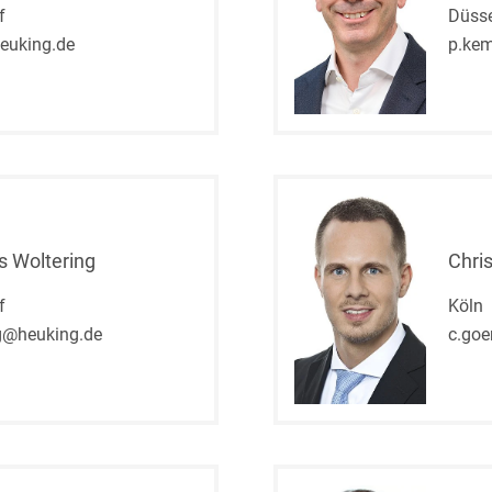
f
Düsse
Bildgebende Verfahren
euking.de
p.ke
Bodenschutz und
Altlasten
Börsengang/Going Public
Buy & Build / Roll-up-
Strategien
Carve-outs
s Woltering
Chri
Clients français
f
Köln
ng@heuking.de
c.goe
Cloud, Edge & Digitale
Infrastrukturen
Compliance
Compliance bei M&A-
Transaktionen