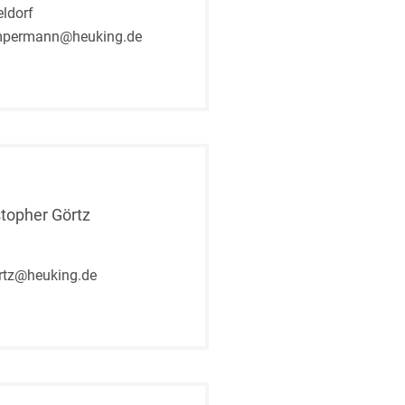
ldorf
mpermann@heuking.de
stopher Görtz
rtz@heuking.de