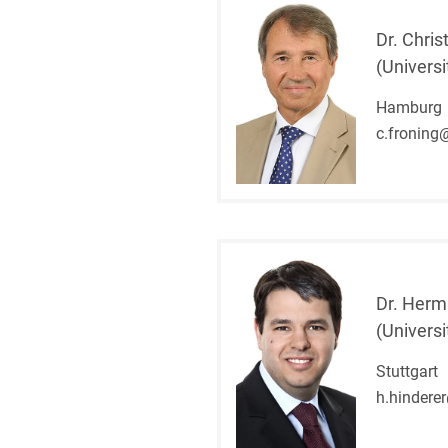
Dr. Chris
(Universi
Hamburg
c.froning
Dr. Herm
(Universi
Stuttgart
h.hindere