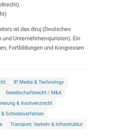
ellrecht)
Asset Management
Öffentlicher Sektor und
Tschechisch
Vergabe
ht)
Aufenthaltsrecht
Türkisch
Patentrecht
ors ist das diruj (Deutsches
Außenwirtschaftsrecht
Ungarisch
en und Unternehmensjuristen). Ein
Private Equity / Venture
Automotive
Capital
nen, Fortbildungen und Kongressen
Weißrussisch
Aviation
Prozessführung &
Schiedsverfahren
Bankaufsichtsrecht
Restrukturierung &
cht
IP, Media & Technology
Bankeninsolvenzrecht
Insolvenzrecht
Gesellschaftsrecht / M&A
Banking/Litigation
Space
rierung & Insolvenzrecht
Batteriespeicher (BESS)
Space / Aerospace &
 & Schiedsverfahren
Defense
Bauplanungsrecht
e
Transport, Verkehr & Infrastruktur
Steuerrecht
Baurecht