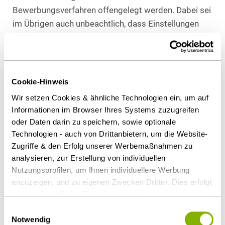
Bewerbungsverfahren offengelegt werden. Dabei sei
im Übrigen auch unbeachtlich, dass Einstellungen
nach §§ 153 ff. StPO keine Feststellung der
Unschuld beinhalten. Jedenfalls enthalten sie keinen
Schuldspruch. Folgerichtig habe der Bewerber im
konkreten Fall auf die Frage nicht wahrheitsgemäß
Cookie-Hinweis
antworten müssen. Konsequenterweise dürfe das
Wir setzen Cookies & ähnliche Technologien ein, um auf
Land NRW auch keine Kündigung wegen der
Informationen im Browser Ihres Systems zuzugreifen
Falschauskunft aus dem Bewerbungsverfahren
oder Daten darin zu speichern, sowie optionale
aussprechen. Eine solche Kündigung sei
Technologien - auch von Drittanbietern, um die Website-
sittenwidrig, da sie gegen die
Zugriffe & den Erfolg unserer Werbemaßnahmen zu
analysieren, zur Erstellung von individuellen
datenschutzrechtlichen Bestimmungen verstoße und
Nutzungsprofilen, um Ihnen individuellere Werbung
letztlich das verfassungsrechtlich garantierte Recht
anzuzeigen, und zu eigenen Zwecken Dritter. Dies erfolgt
auf informationelle Selbstbestimmung gefährde.
auch außerhalb der EU bei geringerem
Datenschutzniveau (z.B. USA), wobei trotz vertraglicher
Praxishinweis
Einwilligungsauswahl
Regelungen das Risiko des staatlichen Zugriffs &
Notwendig
Das BAG erteilt der pauschalen Neugierde in