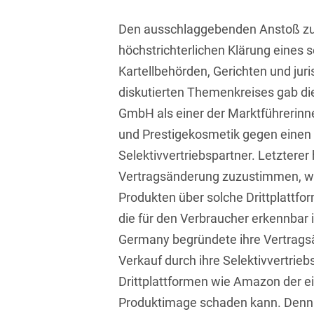
Transport, Verkehr &
Baurechtliche
Infrastruktur
Den ausschlaggebenden Anstoß zu
Schiedsverfahren
höchstrichterlichen Klärung eines 
Versicherungsrecht
Beamtenrecht /
Kartellbehörden, Gerichten und juris
Disziplinarrecht
Vertriebsrecht
diskutierten Themenkreises gab di
Beihilferecht
GmbH als einer der Marktführerin
Wettbewerbs- &
Werberecht
und Prestigekosmetik gegen einen i
Bergrecht
Selektivvertriebspartner. Letzterer 
Wirtschafts- und
Berufshaftungsrecht
Steuerstrafrecht
Vertragsänderung zuzustimmen, wo
Produkten über solche Drittplattfo
Betriebliche
Altersversorgung
die für den Verbraucher erkennbar 
Germany begründete ihre Vertrags
Betriebsratsvergütung
Verkauf durch ihre Selektivvertrieb
Betriebsübergang
Drittplattformen wie Amazon der 
Produktimage schaden kann. Denn:
Betriebsverfassungsrecht