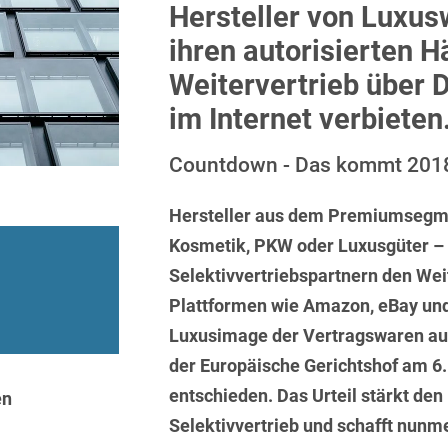
Sprachen
Aktuelle Meldungen
Knowledge Management
Internationale Kooperation
Ber
Hersteller von Luxus
(Vermögensschaden-)Haftpfl
Automotive
 & Telekommunikation
Investmentfonds
Chemnitz
ihren autorisierten H
Bosnisch
Newsletter
Abfallrecht
Banking & Finance
Datenschutzinformationen für
Kunstsammlung
Kartellrecht
Weitervertrieb über D
abonnieren
Düsseldorf
Chinesisch
Bewerber
Abfallwirtschaft
Compliance & Internal
rrecht
Medien & Entertainment
im Internet verbieten
Investigations
Frankfurt
Dänisch
Abwasserrecht
tiftungen
Öffentlicher Sektor und 
Countdown - Das kommt 201
Datenschutz &
Hamburg
Deutsch
Abwehr von
Datenrecht
Private Equity / Venture 
Anlegerklagen
Köln
Hersteller aus dem Premiumsegme
Englisch
("Massenverfahren")
Energie
verfahren
Restrukturierung & Insol
Kosmetik, PKW oder Luxusgüter – 
München
Farsi
Akquisitionsfinanzierung
ense
Steuerrecht
ESG – Nachhaltiges
Selektivvertriebspartnern den We
Wirtschaften
Stuttgart
Finnisch
Plattformen wie Amazon, eBay und
Aktienrecht
struktur
Versicherungsrecht
Gesellschaftsrecht / M&A
Luxusimage der Vertragswaren auf
Französisch
Wettbewerbs- & Werbere
Allgemeine
der Europäische Gerichtshof am 
Geschäftsbedingungen
Health Care & Life
Griechisch
afrecht
Sciences
entschieden. Das Urteil stärkt den
en
Alternative
Selektivvertrieb und schafft nunme
Hebräisch
Streitbeilegung (ADR)
Immobilien & Bau