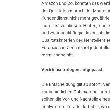
Amazon und Co. könnten das werti
Bildgebende Verfahren
der Qualitätsanspruch der Marke u
Bodenschutz und
Kundendienst nicht mehr gewährlei
Altlasten
lautet: Ist vor diesem Hintergrund e
Börsengang/Going Public
und zwar unabhängig davon, ob die
Qualitätskriterien des Herstellers er
Buy & Build / Roll-up-
Europäische Gerichtshof jedenfall
Strategien
recht klar bejaht.
Carve-outs
Clients français
Vertriebsstrategen aufgepasst!
Cloud, Edge & Digitale
Infrastrukturen
Die Entscheidung gilt ab sofort. Ver
kontinuierlichen Optimierung ihrer 
Compliance
sollten die Vor- und Nachteile eine
Compliance bei M&A-
analysieren. Gerade dort aber, wo 
Transaktionen