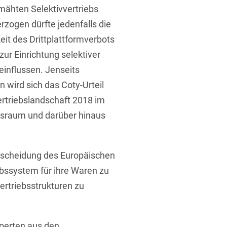
ähten Selektivvertriebs
rzogen dürfte jedenfalls die
rung
eit des Drittplattformverbots
ur Einrichtung selektiver
influssen. Jenseits
 wird sich das Coty-Urteil
ertriebslandschaft 2018 im
sraum und darüber hinaus
tscheidung des Europäischen
ebssystem für ihre Waren zu
ertriebsstrukturen zu
xperten aus den