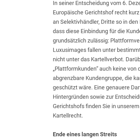
In seiner Entscheidung vom 6. Dez
Asset Management
Öffentlicher Sektor und
Tschechisch
Europäische Gerichtshof recht kurz
Vergabe
Aufenthaltsrecht
an Selektivhändler, Dritte so in den
Türkisch
Patentrecht
dass diese Einbindung für die Kunde
Außenwirtschaftsrecht
Ungarisch
Private Equity / Venture
grundsätzlich zulässig: Plattformve
Automotive
Capital
Luxusimages fallen unter bestimm
Weißrussisch
Aviation
nicht unter das Kartellverbot. Darü
Prozessführung &
Schiedsverfahren
„Plattformkunden“ auch keine von 
Bankaufsichtsrecht
abgrenzbare Kundengruppe, die kar
Restrukturierung &
Bankeninsolvenzrecht
Insolvenzrecht
geschützt wäre. Eine genauere Dar
Hintergründen sowie zur Entschei
Banking/Litigation
Space
Gerichtshofs finden Sie in unserem
Batteriespeicher (BESS)
Space / Aerospace &
Kartellrecht.
Defense
Bauplanungsrecht
Steuerrecht
Ende eines langen Streits
Baurecht