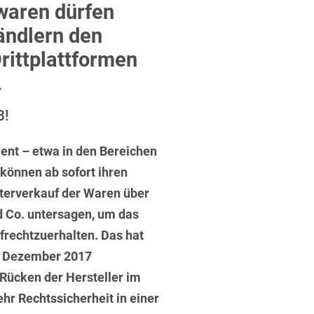
ufsausbildung
waren dürfen
ichtversicherung
U
V
W
X
Y
ändlern den
rittplattformen
Z
.
Vergabe
8!
Ergebnis anzeigen
Capital
nt – etwa in den Bereichen
venzrecht
können ab sofort ihren
iterverkauf der Waren über
 Co. untersagen, um das
rechtzuerhalten. Das hat
cht
6. Dezember 2017
 Rücken der Hersteller im
hr Rechtssicherheit in einer