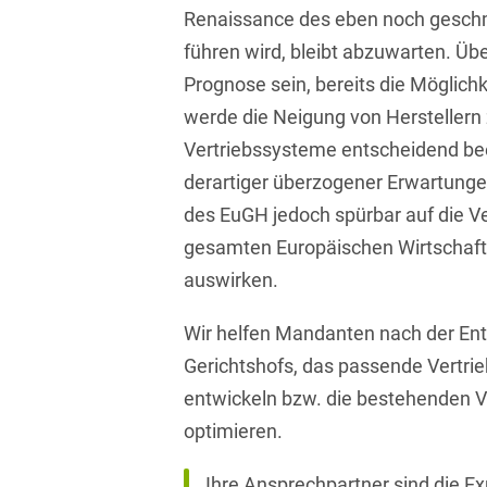
D&O und E&O
Renaissance des eben noch geschm
führen wird, bleibt abzuwarten. Übe
D&O-, E&O-,
Vertrauensschadenversiche
Prognose sein, bereits die Möglichk
werde die Neigung von Herstellern z
Datenökonomie &
Vertriebssysteme entscheidend bee
Datenstrategien
derartiger überzogener Erwartungen
Datenrecht Audits,
des EuGH jedoch spürbar auf die V
Schulungen &
Governance
gesamten Europäischen Wirtschaft
auswirken.
Datenschutz-Compliance
& Governance
Wir helfen Mandanten nach der En
Datenschutz-
Gerichtshofs, das passende Vertri
Folgenabschätzungen
entwickeln bzw. die bestehenden V
(DSFA) &
Risikobewertung
optimieren.
Datenschutz-
Ihre Ansprechpartner sind die E