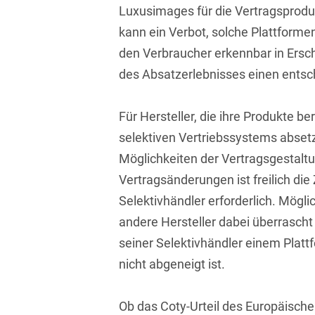
Luxusimages für die Vertragsproduk
Compliance und
kann ein Verbot, solche Plattformen 
Arbeitsrecht
den Verbraucher erkennbar in Ersch
Computerimplementierte
des Absatzerlebnisses einen ents
Erfindungen
Für Hersteller, die ihre Produkte b
Corporate Finance
selektiven Vertriebssystems absetz
Corporate Social
Möglichkeiten der Vertragsgestalt
Responsibility
Vertragsänderungen ist freilich di
Criminal Compliance
Selektivhändler erforderlich. Mögli
Cyber Security
andere Hersteller dabei überrascht
seiner Selektivhändler einem Plat
Cyber Versicherung
nicht abgeneigt ist.
Cyber- und
Betriebsresilienz
Ob das Coty-Urteil des Europäische