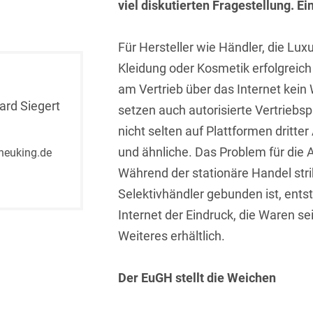
viel diskutierten Fragestellung. E
Isländisch
Anlagenbaustreitigkeiten
Informationssicherheit
Italienisch
Für Hersteller wie Händler, die Lu
Antidumping
Informationstechnologie
& Telekommunikation
Kleidung oder Kosmetik erfolgreich
Japanisch
Anwaltliches
am Vertrieb über das Internet kein
Haftungsrecht
Investmentfonds
Kroatisch
ard Siegert
setzen auch autorisierte Vertriebs
Arbeitnehmererfindungsrech
IP, Media & Technology
nicht selten auf Plattformen dritte
Niederländisch
Arbeitskampfrecht
und ähnliche. Das Problem für die A
@heuking.de
Kapitalmarktrecht
Polnisch
Während der stationäre Handel stri
Arbeitsrecht
Kartellrecht
Portugiesisch
Selektivhändler gebunden ist, ents
Architektenrecht
Marken-, Design- &
Internet der Eindruck, die Waren se
Russisch
Urheberrecht
Weiteres erhältlich.
Arzneimittelrecht
Schwedisch
Medien & Entertainment
Arzthaftungsrecht
Der EuGH stellt die Weichen
Serbisch
Nachfolge / Vermögen /
Arztrecht / Zahnarztrecht
Stiftungen
Spanisch