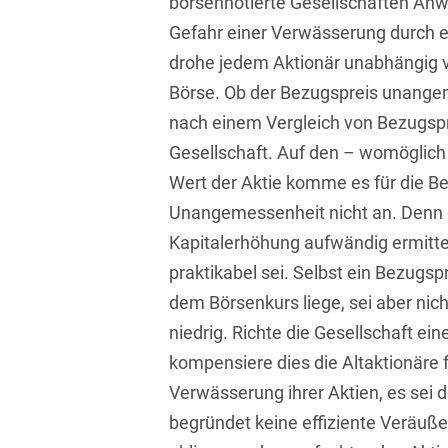
börsennotierte Gesellschaften Anw
Transport, Verkehr &
Gefahr einer Verwässerung durch e
Baurechtliche
Infrastruktur
Schiedsverfahren
drohe jedem Aktionär unabhängig v
Versicherungsrecht
Börse. Ob der Bezugspreis unangeme
Beamtenrecht /
Disziplinarrecht
Vertriebsrecht
nach einem Vergleich von Bezugspr
Gesellschaft. Auf den – womöglich
Beihilferecht
Wettbewerbs- &
Wert der Aktie komme es für die 
Werberecht
Bergrecht
Unangemessenheit nicht an. Denn 
Wirtschafts- und
Kapitalerhöhung aufwändig ermitte
Berufshaftungsrecht
Steuerstrafrecht
praktikabel sei. Selbst ein Bezugsp
Betriebliche
dem Börsenkurs liege, sei aber ni
Altersversorgung
niedrig. Richte die Gesellschaft ei
Betriebsratsvergütung
kompensiere dies die Altaktionäre 
Betriebsübergang
Verwässerung ihrer Aktien, es sei
begründet keine effiziente Veräuß
Betriebsverfassungsrecht