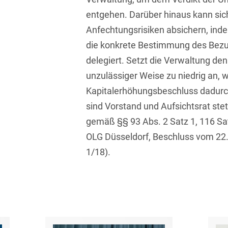
entgehen. Darüber hinaus kann sich
Compliance und
Anfechtungsrisiken absichern, in
Arbeitsrecht
die konkrete Bestimmung des Bezu
Computerimplementierte
delegiert. Setzt die Verwaltung den
Erfindungen
unzulässiger Weise zu niedrig an, w
Corporate Finance
Kapitalerhöhungsbeschluss dadurch
Corporate Social
sind Vorstand und Aufsichtsrat ste
Responsibility
gemäß §§ 93 Abs. 2 Satz 1, 116 Sat
OLG Düsseldorf, Beschluss vom 22
Criminal Compliance
1/18).
Cyber Security
Cyber Versicherung
Cyber- und
Betriebsresilienz