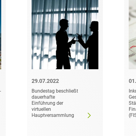
D&O und E&O
D&O-, E&O-,
Vertrauensschadenversiche
Datenökonomie &
Datenstrategien
Datenrecht Audits,
Schulungen &
Governance
Datenschutz-Compliance
29.07.2022
01
& Governance
-
Bundestag beschließt
Ink
dauerhafte
Ges
Datenschutz-
Einführung der
Stä
Folgenabschätzungen
virtuellen
Fin
(DSFA) &
Hauptversammlung
(FI
Risikobewertung
Datenschutz-