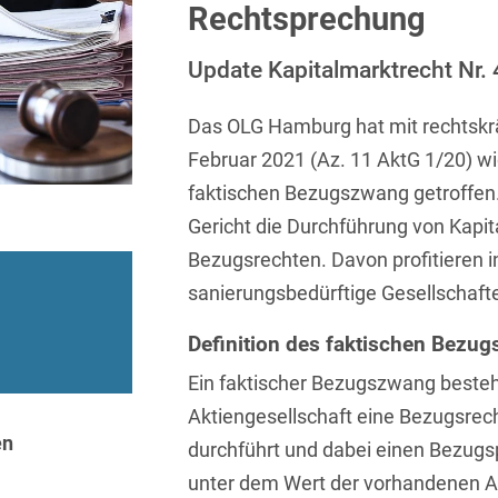
Sprachen
Aktuelle Meldungen
Knowledge Management
Internationale Kooperation
Ber
Rechtsprechung
(Vermögensschaden-)Haftpfl
Automotive
 & Telekommunikation
Investmentfonds
Chemnitz
Bosnisch
Newsletter
Abfallrecht
Banking & Finance
Update Kapitalmarktrecht Nr. 
Datenschutzinformationen für
Kunstsammlung
Kartellrecht
abonnieren
Düsseldorf
Chinesisch
Bewerber
Abfallwirtschaft
Compliance & Internal
rrecht
Medien & Entertainment
Das OLG Hamburg hat mit rechtskr
Investigations
Frankfurt
Dänisch
Abwasserrecht
Februar 2021 (Az. 11 AktG 1/20) w
tiftungen
Öffentlicher Sektor und 
Datenschutz &
Hamburg
faktischen Bezugszwang getroffen. 
Deutsch
Abwehr von
Datenrecht
Private Equity / Venture 
Anlegerklagen
Gericht die Durchführung von Kapi
Köln
Englisch
("Massenverfahren")
Energie
verfahren
Restrukturierung & Insol
Bezugsrechten. Davon profitieren 
München
Farsi
sanierungsbedürftige Gesellschaft
Akquisitionsfinanzierung
ense
Steuerrecht
ESG – Nachhaltiges
Wirtschaften
Stuttgart
Finnisch
Aktienrecht
struktur
Versicherungsrecht
Definition des faktischen Bezu
Gesellschaftsrecht / M&A
Französisch
Ein faktischer Bezugszwang besteh
Wettbewerbs- & Werbere
Allgemeine
Geschäftsbedingungen
Health Care & Life
Aktiengesellschaft eine Bezugsrec
Griechisch
afrecht
Sciences
en
durchführt und dabei einen Bezugsp
Alternative
Hebräisch
Streitbeilegung (ADR)
unter dem Wert der vorhandenen Akt
Immobilien & Bau