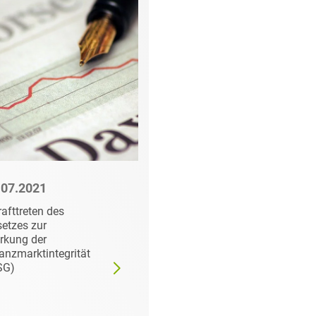
rung
.07.2021
26.02.2021
rafttreten des
SPAC – Die Welle roll
etzes zur
rkung der
anzmarktintegrität
SG)