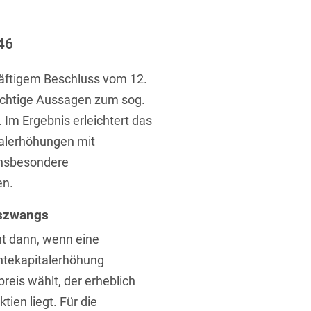
ufsausbildung
ichtversicherung
U
V
W
X
Y
46
Z
äftigem Beschluss vom 12.
ichtige Aussagen zum sog.
Vergabe
Im Ergebnis erleichtert das
Ergebnis anzeigen
Capital
talerhöhungen mit
venzrecht
insbesondere
en.
gszwangs
t dann, wenn eine
cht
htekapitalerhöhung
reis wählt, der erheblich
ien liegt. Für die