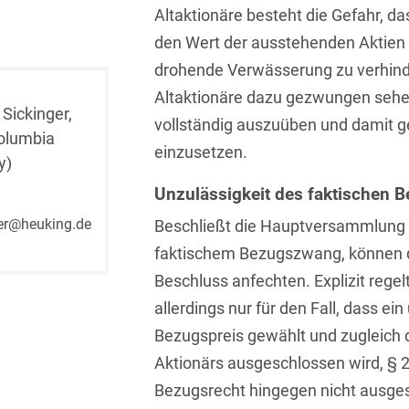
Altaktionäre besteht die Gefahr, da
Isländisch
Anlagenbaustreitigkeiten
Informationssicherheit
den Wert der ausstehenden Aktien 
Italienisch
Antidumping
Informationstechnologie
drohende Verwässerung zu verhinde
& Telekommunikation
Japanisch
Altaktionäre dazu gezwungen sehe
Anwaltliches
 Sickinger,
Haftungsrecht
Investmentfonds
vollständig auszuüben und damit ge
Kroatisch
olumbia
einzusetzen.
Arbeitnehmererfindungsrech
IP, Media & Technology
y)
Niederländisch
Unzulässigkeit des faktischen
Arbeitskampfrecht
Kapitalmarktrecht
Polnisch
er@heuking.de
Beschließt die Hauptversammlung 
Arbeitsrecht
Kartellrecht
Portugiesisch
faktischem Bezugszwang, können d
Architektenrecht
Marken-, Design- &
Beschluss anfechten. Explizit regel
Russisch
Urheberrecht
allerdings nur für den Fall, dass e
Arzneimittelrecht
Schwedisch
Medien & Entertainment
Bezugspreis gewählt und zugleich
Arzthaftungsrecht
Serbisch
Aktionärs ausgeschlossen wird, § 2
Nachfolge / Vermögen /
Arztrecht / Zahnarztrecht
Bezugsrecht hingegen nicht ausges
Stiftungen
Spanisch