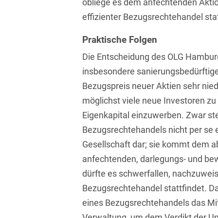
obliege es dem anfechtenden Aktio
Bildgebende Verfahren
effizienter Bezugsrechtehandel stat
Bodenschutz und
Praktische Folgen
Altlasten
Die Entscheidung des OLG Hamburg
Börsengang/Going Public
insbesondere sanierungsbedürftige
Buy & Build / Roll-up-
Bezugspreis neuer Aktien sehr nie
Strategien
möglichst viele neue Investoren zu
Carve-outs
Eigenkapital einzuwerben. Zwar stel
Bezugsrechtehandels nicht per se ei
Clients français
Gesellschaft dar; sie kommt dem 
Cloud, Edge & Digitale
anfechtenden, darlegungs- und bew
Infrastrukturen
dürfte es schwerfallen, nachzuweise
Compliance
Bezugsrechtehandel stattfindet. Da
eines Bezugsrechtehandels das Mitt
Compliance bei M&A-
Transaktionen
Verwaltung, um dem Verdikt der 