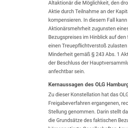
Altaktionär die Möglichkeit, den d
Asset Management
Öffentlicher Sektor und
Tschechisch
Aktie durch Teilnahme an der Kapi
Vergabe
Aufenthaltsrecht
kompensieren. In diesem Fall kann
Türkisch
Patentrecht
Aktionärsmehrheit zugunsten eine
Außenwirtschaftsrecht
Ungarisch
Private Equity / Venture
Bezugspreises im Hinblick auf de
Automotive
Capital
Weißrussisch
einen Treuepflichtverstoß zulaste
Aviation
Minderheit gemäß § 243 Abs. 1 Ak
Prozessführung &
Schiedsverfahren
der Beschluss der Hauptversammlu
Bankaufsichtsrecht
anfechtbar sein.
Restrukturierung &
Bankeninsolvenzrecht
Insolvenzrecht
Kernaussagen des OLG Hambur
Banking/Litigation
Space
Zu dieser Konstellation hat das O
Batteriespeicher (BESS)
Space / Aerospace &
Freigabeverfahren ergangenen, rec
Defense
Stellung genommen. Darin stellt da
Bauplanungsrecht
die Grundsätze des faktischen Be
Steuerrecht
Baurecht