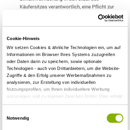
Käufersitzes verantwortlich, eine Pflicht zur
Entladung der Ware trifft den DDP Verkäufer
aber nicht.
Cookie-Hinweis
Auf folgende Punkte möchten wir Sie anlässlich der
Neufassung der INCOTERMS besonders hinweisen:
Wir setzen Cookies & ähnliche Technologien ein, um auf
Informationen im Browser Ihres Systems zuzugreifen
Die Klausel EXW
(= „Ex Works“
oder
„Ab
oder Daten darin zu speichern, sowie optionale
Werk“)
ist weiterhin in den INCOTERMS 2020
Technologien - auch von Drittanbietern, um die Website-
enthalten. Diese erfreut sich bei vielen
Zugriffe & den Erfolg unserer Werbemaßnahmen zu
analysieren, zur Erstellung von individuellen
Verkäufern großer Beliebtheit, bürdet sie dem
Nutzungsprofilen, um Ihnen individuellere Werbung
Käufer doch nahezu sämtliche Pflichten in
anzuzeigen, und zu eigenen Zwecken Dritter. Dies erfolgt
Zusammenhang mit der Verbringung der Ware
auch außerhalb der EU bei geringerem
an ihren Bestimmungsort auf. Demgegenüber
Datenschutzniveau (z.B. USA), wobei trotz vertraglicher
Einwilligungsauswahl
muss der Verkäufer die Ware nur an seinem
Regelungen das Risiko des staatlichen Zugriffs &
Notwendig
Werk oder Lager zur Verfügung stellen. EXW
eingeschränkter Rechtsbehelfsmöglichkeiten nicht