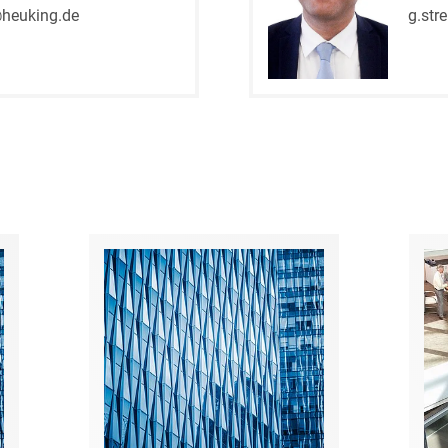
D&O und E&O
heuking.de
g.str
D&O-, E&O-,
Vertrauensschadenversiche
Datenökonomie &
Datenstrategien
Datenrecht Audits,
Schulungen &
Governance
Datenschutz-Compliance
& Governance
Datenschutz-
Folgenabschätzungen
(DSFA) &
Risikobewertung
Datenschutz-