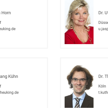
Bildgebende Verfahren
n Horn
Dr. 
Bodenschutz und
Altlasten
f
Düsse
uking.de
u.jas
Börsengang/Going Public
Buy & Build / Roll-up-
Strategien
Carve-outs
Clients français
gang Kühn
Dr. 
Cloud, Edge & Digitale
Infrastrukturen
f
Köln
Compliance
heuking.de
t.kut
Compliance bei M&A-
Transaktionen