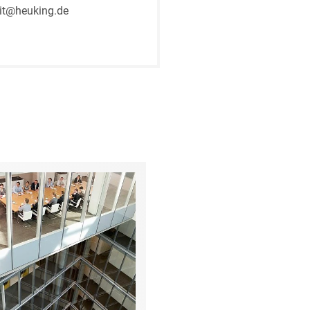
eit@heuking.de
rung