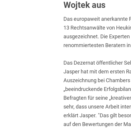
Wojtek aus
Übersicht
Informationstechnologie
Das europaweit anerkannte 
Kapitalmarktrecht
13 Rechtsanwälte von Heuki
Marken-, Design- & Urhebe
ausgezeichnet. Die Experten
Nachfolge / Vermögen / S
renommiertesten Beratern in
Patentrecht
Das Dezernat öffentlicher Se
Prozessführung & Schieds
Jasper hat mit dem ersten R
Space / Aerospace & Def
Auszeichnung bei Chambers e
„beeindruckende Erfolgsbilan
Transport, Verkehr & Infra
Befragten für seine „kreative
Vertriebsrecht
sehr, dass unsere Arbeit inte
Wirtschafts- und Steuerstr
erklärt Jasper. "Das gilt bes
auf den Bewertungen der Ma