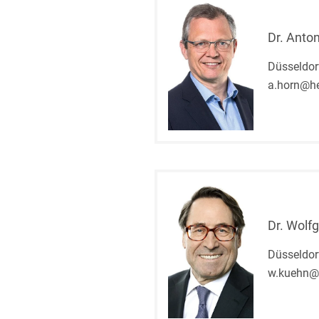
Dr. Anto
Düsseldor
a.horn@he
Dr. Wolf
Düsseldor
w.kuehn@