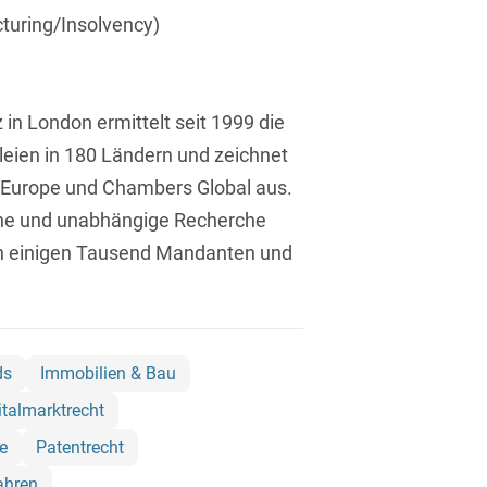
Asset Management
ucturing/Insolvency)
Öffentlicher Sektor und
Tschechisch
Vergabe
Aufenthaltsrecht
Türkisch
Patentrecht
Außenwirtschaftsrecht
in London ermittelt seit 1999 die
Ungarisch
Private Equity / Venture
eien in 180 Ländern und zeichnet
Automotive
Capital
Weißrussisch
 Europe und Chambers Global aus.
Aviation
Prozessführung &
iche und unabhängige Recherche
Schiedsverfahren
Bankaufsichtsrecht
on einigen Tausend Mandanten und
Restrukturierung &
Bankeninsolvenzrecht
Insolvenzrecht
Banking/Litigation
Space
ds
Immobilien & Bau
Batteriespeicher (BESS)
Space / Aerospace &
talmarktrecht
Defense
Bauplanungsrecht
e
Patentrecht
Steuerrecht
Baurecht
ahren