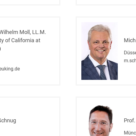
Compliance und
Arbeitsrecht
Computerimplementierte
 Wilhelm Moll, LL.M.
Erfindungen
ty of California at
Mich
)
Corporate Finance
Düsse
m.sc
Corporate Social
euking.de
Responsibility
Criminal Compliance
Cyber Security
Cyber Versicherung
Schnug
Prof.
Cyber- und
Betriebsresilienz
Münc