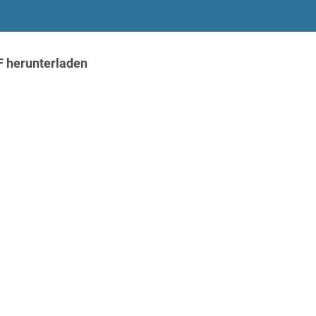
F herunterladen
t