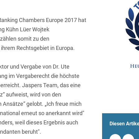
Sprachen
Aktuelle Meldungen
Knowledge Management
Internationale Kooperation
Ber
(Vermögensschaden-)Haftpfl
Automotive
 & Telekommunikation
Investmentfonds
Chemnitz
Bosnisch
Newsletter
Abfallrecht
Banking & Finance
Ranking Chambers Europe 2017 hat
Datenschutzinformationen für
Kunstsammlung
Kartellrecht
abonnieren
Düsseldorf
Chinesisch
Bewerber
ng Kühn Lüer Wojtek
Abfallwirtschaft
Compliance & Internal
rrecht
Medien & Entertainment
Investigations
Frankfurt
 zählen somit zu den
Dänisch
Abwasserrecht
tiftungen
Öffentlicher Sektor und 
 ihrem Rechtsgebiet in Europa.
Datenschutz &
Hamburg
Deutsch
Abwehr von
Datenrecht
Private Equity / Venture 
Anlegerklagen
Köln
ktor und Vergabe von Dr. Ute
Englisch
("Massenverfahren")
Energie
verfahren
Restrukturierung & Insol
ang im Vergaberecht die höchste
München
Farsi
Akquisitionsfinanzierung
ense
Steuerrecht
ESG – Nachhaltiges
rreicht. Jaspers Team, das eine
Wirtschaften
Stuttgart
Finnisch
z“ aufweist, wird von den
Aktienrecht
struktur
Versicherungsrecht
Gesellschaftsrecht / M&A
n Ansätze“ gelobt. „Ich freue mich
Französisch
Wettbewerbs- & Werbere
Allgemeine
rnational erneut so anerkannt wird"
Geschäftsbedingungen
Health Care & Life
Griechisch
afrecht
Sciences
onders, weil dieses Ergebnis auch
Diesen Artike
Alternative
ndanten beruht".
Hebräisch
Streitbeilegung (ADR)
Immobilien & Bau