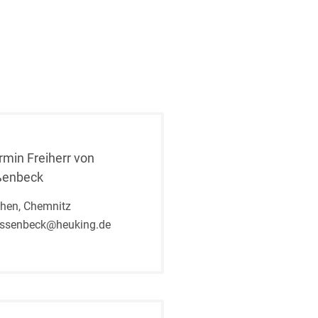
rmin Freiherr von
ßenbeck
hen, Chemnitz
essenbeck@heuking.de