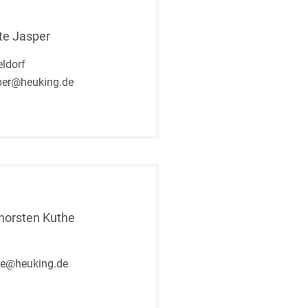
Ute Jasper
ldorf
per@heuking.de
Thorsten Kuthe
he@heuking.de