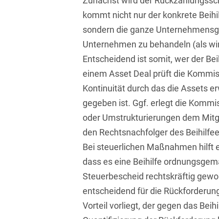
Zunächst wird der Rückzahlungsschu
Bildgebende Verfahren
kommt nicht nur der konkrete Beihi
sondern die ganze Unternehmensgru
Bodenschutz und
Altlasten
Unternehmen zu behandeln (als wirt
Entscheidend ist somit, wer der Beih
Börsengang/Going Public
einem Asset Deal prüft die Kommiss
Buy & Build / Roll-up-
Kontinuität durch das die Assets
Strategien
gegeben ist. Ggf. erlegt die Kommi
Carve-outs
oder Umstrukturierungen dem Mitgl
den Rechtsnachfolger des Beihilf
Clients français
Bei steuerlichen Maßnahmen hilft 
Cloud, Edge & Digitale
dass es eine Beihilfe ordnungsgem
Infrastrukturen
Steuerbescheid rechtskräftig gewor
Compliance
entscheidend für die Rückforderung 
Vorteil vorliegt, der gegen das Beihi
Compliance bei M&A-
Transaktionen