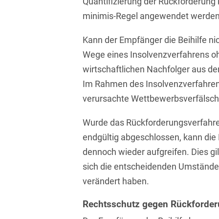
Quantifizierung der Rückforderung 
minimis-Regel angewendet werden
Compliance und
Arbeitsrecht
Kann der Empfänger die Beihilfe ni
Computerimplementierte
Wege eines Insolvenzverfahrens oh
Erfindungen
wirtschaftlichen Nachfolger aus 
Corporate Finance
Im Rahmen des Insolvenzverfahrens
verursachte Wettbewerbsverfälsch
Corporate Social
Responsibility
Wurde das Rückforderungsverfahren 
Criminal Compliance
endgültig abgeschlossen, kann di
dennoch wieder aufgreifen. Dies g
Cyber Security
sich die entscheidenden Umstände 
Cyber Versicherung
verändert haben.
Cyber- und
Rechtsschutz gegen Rückforde
Betriebsresilienz