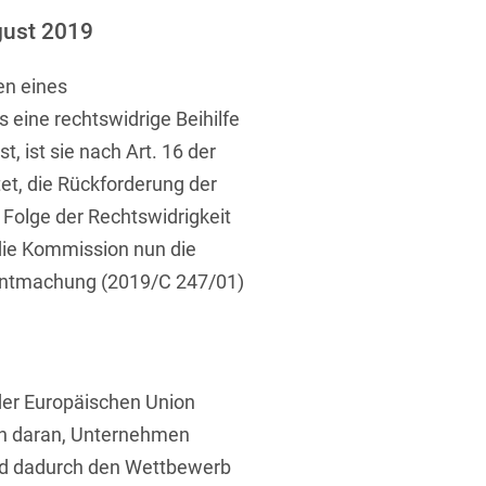
ufsausbildung
ichtversicherung
gust 2019
U
V
W
X
Y
en eines
Z
 eine rechtswidrige Beihilfe
, ist sie nach Art. 16 der
Vergabe
et, die Rückforderung der
Ergebnis anzeigen
Capital
s Folge der Rechtswidrigkeit
venzrecht
die Kommission nun die
nntmachung (2019/C 247/01)
cht
der Europäischen Union
ten daran, Unternehmen
und dadurch den Wettbewerb