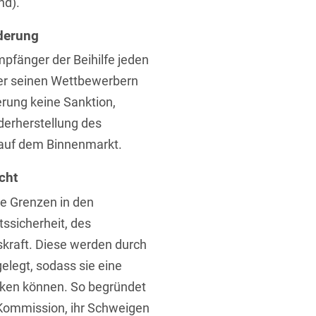
nd).
derung
mpfänger der Beihilfe jeden
ber seinen Wettbewerbern
derung keine Sanktion,
ederherstellung des
uf dem Binnenmarkt.
cht
re Grenzen in den
ssicherheit, des
kraft. Diese werden durch
elegt, sodass sie eine
nken können. So begründet
-Kommission, ihr Schweigen