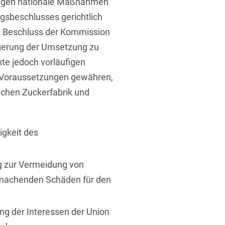
gegen nationale Maßnahmen
gsbeschlusses gerichtlich
n Beschluss der Kommission
rung
ögerung der Umsetzung zu
hte jedoch vorläufigen
 Voraussetzungen gewähren,
achen Zuckerfabrik und
igkeit des
ng zur Vermeidung von
umachenden Schäden für den
g der Interessen der Union