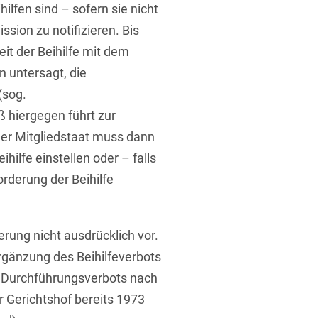
ilfen sind – sofern sie nicht
ssion zu notifizieren. Bis
it der Beihilfe mit dem
n untersagt, die
(sog.
ß hiergegen führt zur
t
er Mitgliedstaat muss dann
hilfe einstellen oder – falls
forderung der Beihilfe
rung nicht ausdrücklich vor.
rgänzung des Beihilfeverbots
s Durchführungsverbots nach
er Gerichtshof bereits 1973