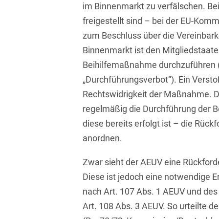
im Binnenmarkt zu verfälschen. Beih
Isländisch
Anlagenbaustreitigkeiten
Informationssicherheit
freigestellt sind – bei der EU-Kommi
Italienisch
Antidumping
Informationstechnologie
zum Beschluss über die Vereinbarke
& Telekommunikation
Binnenmarkt ist den Mitgliedstaate
Japanisch
Anwaltliches
Haftungsrecht
Beihilfemaßnahme durchzuführen 
Investmentfonds
Kroatisch
„Durchführungsverbot“). Ein Versto
Arbeitnehmererfindungsrech
IP, Media & Technology
Niederländisch
Rechtswidrigkeit der Maßnahme. D
Arbeitskampfrecht
Kapitalmarktrecht
regelmäßig die Durchführung der Bei
Polnisch
diese bereits erfolgt ist – die Rück
Arbeitsrecht
Kartellrecht
Portugiesisch
anordnen.
Architektenrecht
Marken-, Design- &
Russisch
Urheberrecht
Zwar sieht der AEUV eine Rückforde
Arzneimittelrecht
Schwedisch
Diese ist jedoch eine notwendige E
Medien & Entertainment
Arzthaftungsrecht
nach Art. 107 Abs. 1 AEUV und de
Serbisch
Nachfolge / Vermögen /
Art. 108 Abs. 3 AEUV. So urteilte d
Arztrecht / Zahnarztrecht
Stiftungen
Spanisch