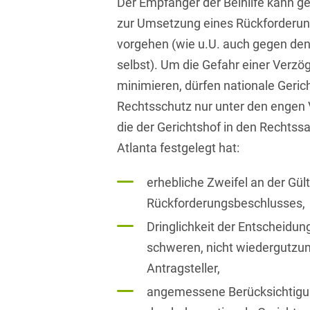
Der Empfänger der Beihilfe kann 
D&O und E&O
zur Umsetzung eines Rückforderun
D&O-, E&O-,
vorgehen (wie u.U. auch gegen de
Vertrauensschadenversiche
selbst). Um die Gefahr einer Verz
Datenökonomie &
minimieren, dürfen nationale Geric
Datenstrategien
Rechtsschutz nur unter den engen
Datenrecht Audits,
die der Gerichtshof in den Rechtss
Schulungen &
Atlanta festgelegt hat:
Governance
erhebliche Zweifel an der Gült
Datenschutz-Compliance
& Governance
Rückforderungsbeschlusses,
Datenschutz-
Dringlichkeit der Entscheidu
Folgenabschätzungen
schweren, nicht wiedergutz
(DSFA) &
Antragsteller,
Risikobewertung
angemessene Berücksichtigun
Datenschutz-