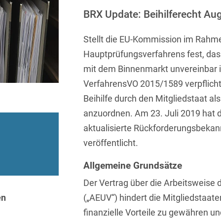
Sprachen
Aktuelle Meldungen
Knowledge Management
Internationale Kooperation
Ber
(Vermögensschaden-)Haftpfl
Automotive
BRX Update: Beihilferecht Au
 & Telekommunikation
Investmentfonds
Chemnitz
Bosnisch
Newsletter
Abfallrecht
Banking & Finance
Datenschutzinformationen für
Kunstsammlung
Kartellrecht
Stellt die EU-Kommission im Rahm
abonnieren
Düsseldorf
Chinesisch
Bewerber
Abfallwirtschaft
Compliance & Internal
Hauptprüfungsverfahrens fest, dass
rrecht
Medien & Entertainment
Investigations
Frankfurt
Dänisch
Abwasserrecht
mit dem Binnenmarkt unvereinbar ist
tiftungen
Öffentlicher Sektor und 
Datenschutz &
Hamburg
VerfahrensVO 2015/1589 verpflicht
Deutsch
Abwehr von
Datenrecht
Private Equity / Venture 
Beihilfe durch den Mitgliedstaat al
Anlegerklagen
Köln
Englisch
("Massenverfahren")
Energie
verfahren
Restrukturierung & Insol
anzuordnen. Am 23. Juli 2019 hat 
München
Farsi
aktualisierte Rückforderungsbeka
Akquisitionsfinanzierung
ense
Steuerrecht
ESG – Nachhaltiges
Wirtschaften
veröffentlicht.
Stuttgart
Finnisch
Aktienrecht
struktur
Versicherungsrecht
Gesellschaftsrecht / M&A
Allgemeine Grundsätze
Französisch
Wettbewerbs- & Werbere
Allgemeine
Geschäftsbedingungen
Der Vertrag über die Arbeitsweise 
Health Care & Life
Griechisch
afrecht
Sciences
en
(„AEUV“) hindert die Mitgliedstaa
Alternative
Hebräisch
finanzielle Vorteile zu gewähren 
Streitbeilegung (ADR)
Immobilien & Bau