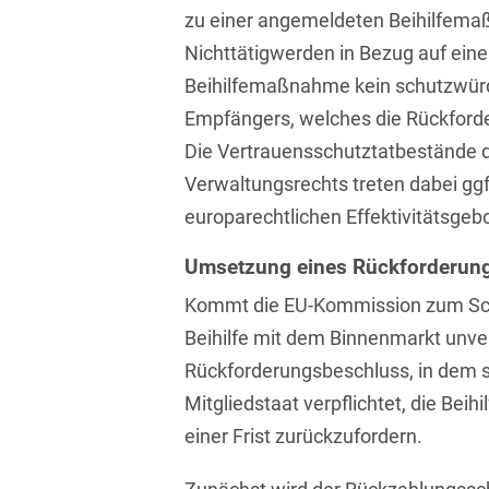
Transport, Verkehr &
zu einer angemeldeten Beihilfem
Baurechtliche
Infrastruktur
Nichttätigwerden in Bezug auf ein
Schiedsverfahren
Beihilfemaßnahme kein schutzwürd
Versicherungsrecht
Beamtenrecht /
Empfängers, welches die Rückford
Disziplinarrecht
Vertriebsrecht
Die Vertrauensschutztatbestände 
Beihilferecht
Wettbewerbs- &
Verwaltungsrechts treten dabei gg
Werberecht
europarechtlichen Effektivitätsgeb
Bergrecht
Wirtschafts- und
Berufshaftungsrecht
Umsetzung eines Rückforderun
Steuerstrafrecht
Kommt die EU-Kommission zum Sch
Betriebliche
Altersversorgung
Beihilfe mit dem Binnenmarkt unvere
Rückforderungsbeschluss, in dem s
Betriebsratsvergütung
Mitgliedstaat verpflichtet, die Bei
Betriebsübergang
einer Frist zurückzufordern.
Betriebsverfassungsrecht