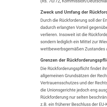
(Rs. 70/72, Kommission/Deutschla
Asset Management
Öffentlicher Sektor und
Tschechisch
Vergabe
Zweck und Umfang der Rückfor
Aufenthaltsrecht
Türkisch
Durch die Rückforderung soll der E
Patentrecht
Außenwirtschaftsrecht
dadurch erlangten Vorteil gegenü
Ungarisch
Private Equity / Venture
verlieren. Insoweit ist die Rückfor
Automotive
Capital
Weißrussisch
sondern lediglich ein Mittel zur Wi
Aviation
Prozessführung &
wettbewerbsgemäßen Zustandes a
Schiedsverfahren
Bankaufsichtsrecht
Grenzen der Rückforderungspfli
Restrukturierung &
Bankeninsolvenzrecht
Insolvenzrecht
Die Rückforderungspflicht findet ih
Banking/Litigation
allgemeinen Grundsätzen der Recht
Space
Vertrauensschutzes und der Rechts
Batteriespeicher (BESS)
Space / Aerospace &
die Unionsgerichte jedoch eng ausg
Defense
Bauplanungsrecht
Rückforderung nur selten beschrä
Steuerrecht
z.B. ein früherer Beschluss der EU
Baurecht