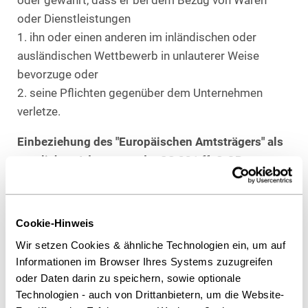
oder gewährt, dass er bei dem Bezug von Waren
oder Dienstleistungen
1. ihn oder einen anderen im inländischen oder
ausländischen Wettbewerb in unlauterer Weise
bevorzuge oder
2. seine Pflichten gegenüber dem Unternehmen
verletze.
Einbeziehung des "Europäischen Amtsträgers" als
tauglichen Adressaten der §§ 331 ff. StGB
Umfassend sind die Neuregelungen in §§ 331 ff.
StGB: Der Entwurf fügt in die jeweiligen Absätze 1
Cookie-Hinweis
der §§ 331-334 Strafgesetzbuch den „Europäischen
Wir setzen Cookies & ähnliche Technologien ein, um auf
Amtsträger“ und in die Absätze 2 das „Mitglied eines
Informationen im Browser Ihres Systems zuzugreifen
Gerichts der Europäischen Union“ ein. Damit stellt er
oder Daten darin zu speichern, sowie optionale
Bestechlichkeit und Bestechung sowie
Technologien - auch von Drittanbietern, um die Website-
Vorteilgewährung bzw. -annahme von Amtsträgern