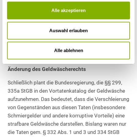
bisher – keinen Zusammenhang mit dem
Alle akzeptieren
internationalen geschäftlichen Verkehr aufweisen
muss. Abs. 2 des Entwurfs enthält eine
Auswahl erlauben
Sonderreglung für Richter und Bedienstete des
Internationalen Strafgerichtshofes. Für sie gelten
nach dem Entwurf zusätzlich die §§ 331, 333
Alle ablehnen
Strafgesetzbuch.
Änderung des Geldwäscherechts
Schließlich plant die Bundesregierung, die §§ 299,
335a StGB in den Vortatenkatalog der Geldwäsche
aufzunehmen. Das bedeutet, dass die Verschleierung
von Gegenständen aus diesen Taten (insbesondere
Schmiergelder und andere korruptive Vorteile) eine
strafbare Geldwäsche darstellen. Bislang waren nur
die Taten gem. § 332 Abs. 1 und 3 und 334 StGB