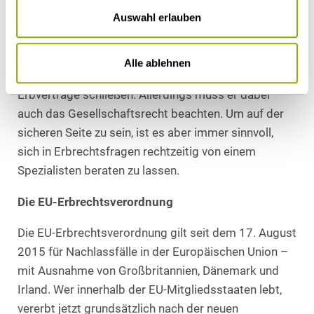
Zudem können Unternehmer aus der ITK-Branche
Auswahl erlauben
viele Aspekte ihres Nachlasses schon zu Lebzeiten
regeln. Weiß er etwa bereits sicher, dass sein Sohn
oder seine Tochter ihn als Gesellschafter beerben
Alle ablehnen
soll, dann kann er schon jetzt dahingehende
Erbverträge schließen. Allerdings muss er dabei
auch das Gesellschaftsrecht beachten. Um auf der
sicheren Seite zu sein, ist es aber immer sinnvoll,
sich in Erbrechtsfragen rechtzeitig von einem
Spezialisten beraten zu lassen.
Die EU-Erbrechtsverordnung
Die EU-Erbrechtsverordnung gilt seit dem 17. August
2015 für Nachlassfälle in der Europäischen Union –
mit Ausnahme von Großbritannien, Dänemark und
Irland. Wer innerhalb der EU-Mitgliedsstaaten lebt,
vererbt jetzt grundsätzlich nach der neuen