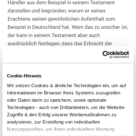
Händler aus dem Beispiel in seinem Testament
darstellen und begründen, warum er seines
Erachtens seinen gewöhnlichen Aufenthalt zum
Beispiel in Deutschland hat. Wem das zu unsicher ist,
der kann in seinem Testament aber auch
ausdrücklich festlegen, dass das Erbrecht der
eigenen Staatsangehörigkeit gelten soll. Dafür sollte
dort der Zusatz ‚Es soll das deutsche Erbrecht
gelten‘ mit einer entsprechenden Begründung
Cookie-Hinweis
aufgeführt sein. Etwa: ‚weil ich deutscher
Staatsangehöriger bin‘.
Wir setzen Cookies & ähnliche Technologien ein, um auf
Informationen im Browser Ihres Systems zuzugreifen
Vergleich und Prüfung können sich lohnen
oder Daten darin zu speichern, sowie optionale
Technologien - auch von Drittanbietern, um die Website-
Hat ein deutscher Unternehmer aus der ITK-Branche
Zugriffe & den Erfolg unserer Werbemaßnahmen zu
seinen gewöhnlichen Aufenthalt im Ausland, kann es
analysieren, zur Erstellung von individuellen
durchaus sinnvoll sein, die unterschiedlichen
Nutzungsprofilen, um Ihnen individuellere Werbung
Erbrechte miteinander zu vergleichen. Denn je nach