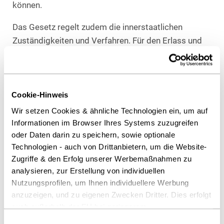
können.
Das Gesetz regelt zudem die innerstaatlichen
Zuständigkeiten und Verfahren. Für den Erlass und
die Vollstreckung von Europäischen
Herausgabeanordnungen sind abhängig von der Art
der Daten insbesondere Staatsanwaltschaften und
Gerichte zuständig (§§ 9, 10 EBewMG), während die
Cookie-Hinweis
Staatsanwaltschaft regelmäßig als
Wir setzen Cookies & ähnliche Technologien ein, um auf
Vollstreckungsbehörde fungiert (§ 11 EBewMG).
Informationen im Browser Ihres Systems zuzugreifen
oder Daten darin zu speichern, sowie optionale
Gleichzeitig wird klargestellt, dass ergänzend die
Technologien - auch von Drittanbietern, um die Website-
allgemeinen Vorschriften der Strafprozessordnung
Zugriffe & den Erfolg unserer Werbemaßnahmen zu
Anwendung finden (§ 7 EBewMG).
analysieren, zur Erstellung von individuellen
Nutzungsprofilen, um Ihnen individuellere Werbung
Flankierend sieht das Gesetz umfassende
anzuzeigen, und zu eigenen Zwecken Dritter. Dies erfolgt
Durchsetzungs- und Sanktionsmechanismen vor.
auch außerhalb der EU bei geringerem
Verstöße gegen Mitwirkungs- und
Datenschutzniveau (z.B. USA), wobei trotz vertraglicher
Einwilligungsauswahl