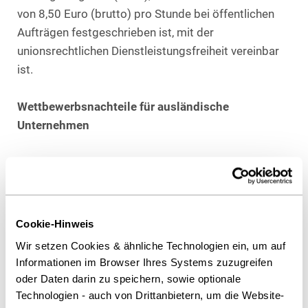
von 8,50 Euro (brutto) pro Stunde bei öffentlichen
Aufträgen festgeschrieben ist, mit der
unionsrechtlichen Dienstleistungsfreiheit vereinbar
ist.
Wettbewerbsnachteile für ausländische
Unternehmen
Denn durch eine solche nationale
Mindestlohnregelung könnten Unternehmen aus EU-
Mitgliedsstaaten mit niedrigerem Lohnniveau in
ihrem Zugang zum Markt behindert werden. In
Cookie-Hinweis
großen Teilen Ost- und Süd-Europas liegt der
Wir setzen Cookies & ähnliche Technologien ein, um auf
Mindestlohn weit unter 8,50 Euro.
Informationen im Browser Ihres Systems zuzugreifen
oder Daten darin zu speichern, sowie optionale
Bindung über Rheinland-Pfalz hinaus
Technologien - auch von Drittanbietern, um die Website-