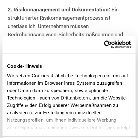
2. Risikomanagement und Dokumentation:
Ein
strukturierter Risikomanagementprozess ist
unerlässlich. Unternehmen müssen
Bedrohungsanalysen, Sicherheitsmaßnahmen und
die Einhaltung der Mindestschutzanforderungen
während des gesamten Systemlebenszyklus
dokumentieren.
Cookie-Hinweis
3. Datenschutz und Vertraulichkeit:
Der Schutz
Wir setzen Cookies & ähnliche Technologien ein, um auf
sensibler Daten, einschließlich persönlicher Daten,
Informationen im Browser Ihres Systems zuzugreifen
geschäftskritischer Informationen und geistigen
oder Daten darin zu speichern, sowie optionale
Technologien - auch von Drittanbietern, um die Website-
Eigentums ist gesetzlich verpflichtend.
Zugriffe & den Erfolg unserer Werbemaßnahmen zu
Verschlüsselung und Zugangskontrollen sind
analysieren, zur Erstellung von individuellen
teilweise obligatorisch.
Nutzungsprofilen, um Ihnen individuellere Werbung
anzuzeigen, und zu eigenen Zwecken Dritter. Dies erfolgt
4. Sicherheit der Lieferkette:
Um Angriffe auf die
auch außerhalb der EU bei geringerem
Lieferkette zu verhindern, sind Sorgfalts- und