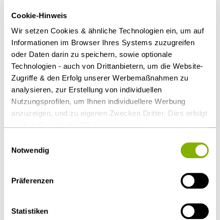
Diesen Artikel teilen
Cookie-Hinweis
Wir setzen Cookies & ähnliche Technologien ein, um auf
Informationen im Browser Ihres Systems zuzugreifen
oder Daten darin zu speichern, sowie optionale
Technologien - auch von Drittanbietern, um die Website-
Aerospace & Defense
Space
Zugriffe & den Erfolg unserer Werbemaßnahmen zu
analysieren, zur Erstellung von individuellen
Nutzungsprofilen, um Ihnen individuellere Werbung
Ansprechpartner
anzuzeigen, und zu eigenen Zwecken Dritter. Dies erfolgt
auch außerhalb der EU bei geringerem
Datenschutzniveau (z.B. USA), wobei trotz vertraglicher
Einwilligungsauswahl
Regelungen das Risiko des staatlichen Zugriffs &
Notwendig
eingeschränkter Rechtsbehelfsmöglichkeiten nicht
auszuschließen ist. Sie können Ihre Einwilligung jederzeit
Präferenzen
über die
Cookie-Einstellungen
widerrufen oder ändern.
Details unter
Datenschutz
.
Statistiken