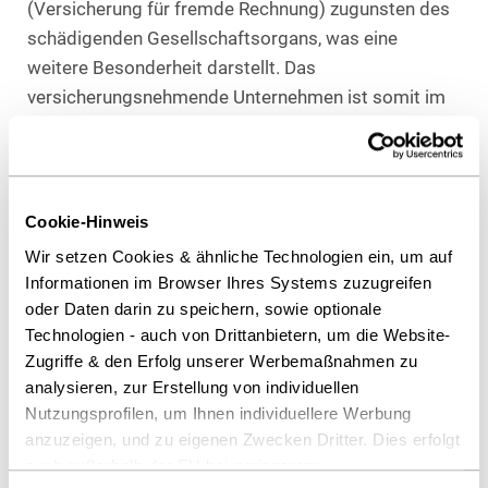
(Versicherung für fremde Rechnung) zugunsten des
schädigenden Gesellschaftsorgans, was eine
weitere Besonderheit darstellt. Das
versicherungsnehmende Unternehmen ist somit im
Schadenfall zugleich geschädigter Dritter.
Es liegt auf der Hand, dass derartige Besonderheiten
der Deckung eine Fülle von Diskussionsstoff und
Cookie-Hinweis
Auslegungsschwierigkeiten mit sich brachten. Die
Wir setzen Cookies & ähnliche Technologien ein, um auf
Literatur hat ein nur noch schwer überschaubares
Informationen im Browser Ihres Systems zuzugreifen
Maß erreicht. Gerichtsentscheidungen -und zwar
oder Daten darin zu speichern, sowie optionale
insbesondere höchstrichterliche-sind im Vergleich
Technologien - auch von Drittanbietern, um die Website-
dazu (noch) selten. Hinzu kommt, dass neben den
Zugriffe & den Erfolg unserer Werbemaßnahmen zu
Musterbedingungen des GDV noch schätzungsweise
analysieren, zur Erstellung von individuellen
30 weitere D&O-Bedingungswerke im Markt sind, die
Nutzungsprofilen, um Ihnen individuellere Werbung
obendrein häufig geändert und angepasst werden.
anzuzeigen, und zu eigenen Zwecken Dritter. Dies erfolgt
auch außerhalb der EU bei geringerem
Der Markt ist zersplittert, und die rege Diskussion