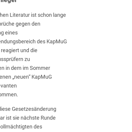
hen Literatur ist schon lange
prüche gegen den
ng eines
wendungsbereich des KapMuG
 reagiert und die
ssprüfern zu
en in dem im Sommer
etenen „neuen“ KapMuG
levanten
nommen.
diese Gesetzesänderung
ar ist sie nächste Runde
vollmächtigten des