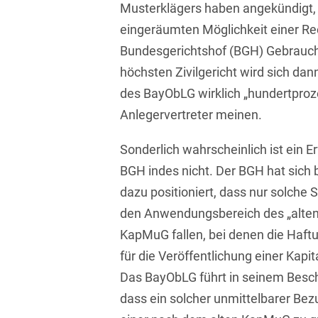
Musterklägers haben angekündigt
D&O und E&O
eingeräumten Möglichkeit einer 
D&O-, E&O-,
Bundesgerichtshof (BGH) Gebrauc
Vertrauensschadenversiche
höchsten Zivilgericht wird sich dan
Datenökonomie &
des BayObLG wirklich „hundertprozen
Datenstrategien
Anlegervertreter meinen.
Datenrecht Audits,
Schulungen &
Sonderlich wahrscheinlich ist ein E
Governance
BGH indes nicht. Der BGH hat sich 
Datenschutz-Compliance
dazu positioniert, dass nur solche
& Governance
den Anwendungsbereich des „alten“
Datenschutz-
KapMuG fallen, bei denen die Haft
Folgenabschätzungen
für die Veröffentlichung einer Kap
(DSFA) &
Risikobewertung
Das BayObLG führt in seinem Besch
dass ein solcher unmittelbarer Bez
Datenschutz-