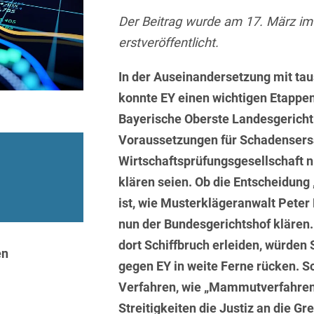
Sprachen
Aktuelle Meldungen
Knowledge Management
Internationale Kooperation
Ber
(Vermögensschaden-)Haftpfl
Automotive
Der Beitrag wurde am 17. März im
 & Telekommunikation
Investmentfonds
Chemnitz
Bosnisch
Newsletter
Abfallrecht
Banking & Finance
erstveröffentlicht.
Datenschutzinformationen für
Kunstsammlung
Kartellrecht
abonnieren
Düsseldorf
Chinesisch
Bewerber
Abfallwirtschaft
Compliance & Internal
In der Auseinandersetzung mit ta
rrecht
Medien & Entertainment
Investigations
Frankfurt
Dänisch
Abwasserrecht
konnte EY einen wichtigen Etappe
tiftungen
Öffentlicher Sektor und 
Datenschutz &
Hamburg
Bayerische Oberste Landesgericht 
Deutsch
Abwehr von
Datenrecht
Private Equity / Venture 
Voraussetzungen für Schadensers
Anlegerklagen
Köln
Englisch
("Massenverfahren")
Energie
verfahren
Restrukturierung & Insol
Wirtschaftsprüfungsgesellschaft n
München
Farsi
klären seien. Ob die Entscheidung 
Akquisitionsfinanzierung
ense
Steuerrecht
ESG – Nachhaltiges
Wirtschaften
ist, wie Musterklägeranwalt Peter 
Stuttgart
Finnisch
Aktienrecht
struktur
Versicherungsrecht
nun der Bundesgerichtshof klären.
Gesellschaftsrecht / M&A
Französisch
Wettbewerbs- & Werbere
Allgemeine
dort Schiffbruch erleiden, würde
en
Geschäftsbedingungen
Health Care & Life
gegen EY in weite Ferne rücken. Sc
Griechisch
afrecht
Sciences
Verfahren, wie „Mammutverfahren“
Alternative
Hebräisch
Streitbeilegung (ADR)
Immobilien & Bau
Streitigkeiten die Justiz an die Gr