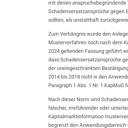
mit denen anspruchsbegründende 
Transport, Verkehr &
Baurechtliche
Infrastruktur
Schadensersatzansprüche gegen EY
Schiedsverfahren
sollten, als unstatthaft zurückgewi
Versicherungsrecht
Beamtenrecht /
Disziplinarrecht
Zum Verhängnis wurde den Anleger
Vertriebsrecht
Musterverfahren noch nach dem Ka
Beihilferecht
Wettbewerbs- &
2024 geltenden Fassung geführt w
Werberecht
Bergrecht
dass Schadensersatzansprüche geg
Wirtschafts- und
der uneingeschränkten Bestätigun
Berufshaftungsrecht
Steuerstrafrecht
2014 bis 2018 nicht in den Anwend
Betriebliche
Paragraph 1 Abs. 1 Nr. 1 KapMuG fa
Altersversorgung
Nach dieser Norm sind Schadense
Betriebsratsvergütung
falscher, irreführender oder unterla
Betriebsübergang
Kapitalmarktinformation musterve
Betriebsverfassungsrecht
begrenzt den Anwendungsbereich d