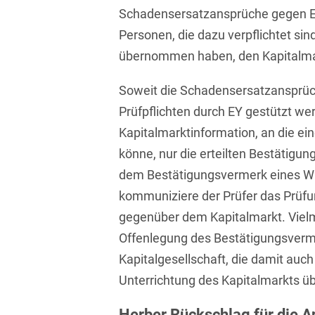
Schadensersatzansprüche gegen E
Bildgebende Verfahren
Personen, die dazu verpflichtet sind
Bodenschutz und
übernommen haben, den Kapitalmar
Altlasten
Soweit die Schadensersatzansprüc
Börsengang/Going Public
Prüfpflichten durch EY gestützt we
Buy & Build / Roll-up-
Kapitalmarktinformation, an die e
Strategien
könne, nur die erteilten Bestätigun
Carve-outs
dem Bestätigungsvermerk eines Wi
Clients français
kommuniziere der Prüfer das Prüfu
gegenüber dem Kapitalmarkt. Vielme
Cloud, Edge & Digitale
Offenlegung des Bestätigungsverm
Infrastrukturen
Kapitalgesellschaft, die damit auc
Compliance
Unterrichtung des Kapitalmarkts 
Compliance bei M&A-
Herber Rückschlag für die A
Transaktionen