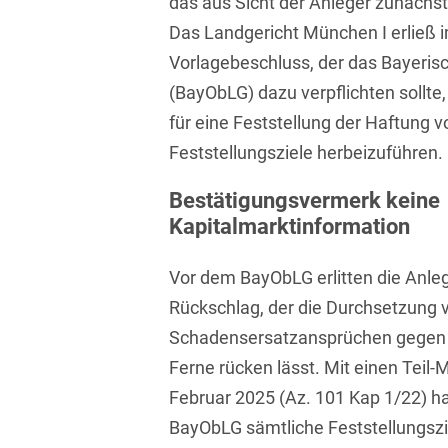
das aus Sicht der Anleger zunächs
Asset Management
Öffentlicher Sektor und
Das Landgericht München I erließ 
Tschechisch
Vergabe
Aufenthaltsrecht
Vorlagebeschluss, der das Bayeris
Türkisch
Patentrecht
(BayObLG) dazu verpflichten sollte
Außenwirtschaftsrecht
Ungarisch
für eine Feststellung der Haftung v
Private Equity / Venture
Automotive
Capital
Feststellungsziele herbeizuführen.
Weißrussisch
Aviation
Prozessführung &
Bestätigungsvermerk keine
Schiedsverfahren
Kapitalmarktinformation
Bankaufsichtsrecht
Restrukturierung &
Bankeninsolvenzrecht
Insolvenzrecht
Vor dem BayObLG erlitten die Anleg
Rückschlag, der die Durchsetzung 
Banking/Litigation
Space
Schadensersatzansprüchen gegen E
Batteriespeicher (BESS)
Space / Aerospace &
Ferne rücken lässt. Mit einen Teil
Defense
Bauplanungsrecht
Februar 2025 (Az. 101 Kap 1/22) hat
Steuerrecht
BayObLG sämtliche Feststellungszi
Baurecht