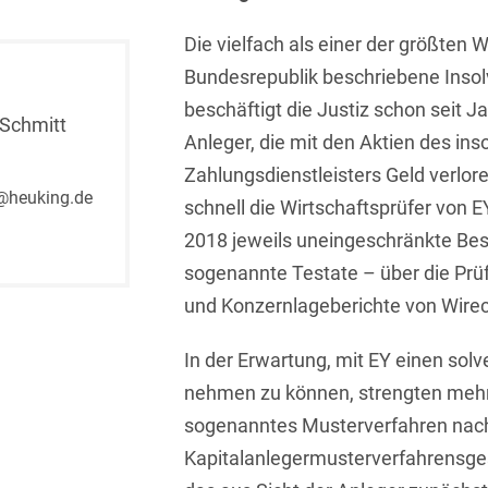
Isländisch
Anlagenbaustreitigkeiten
Informationssicherheit
Die vielfach als einer der größten 
Italienisch
Antidumping
Bundesrepublik beschriebene Insol
Informationstechnologie
& Telekommunikation
beschäftigt die Justiz schon seit Ja
Japanisch
Anwaltliches
Schmitt
Anleger, die mit den Aktien des ins
Haftungsrecht
Investmentfonds
Kroatisch
Zahlungsdienstleisters Geld verlor
Arbeitnehmererfindungsrech
IP, Media & Technology
@heuking.de
Niederländisch
schnell die Wirtschaftsprüfer von E
Arbeitskampfrecht
Kapitalmarktrecht
2018 jeweils uneingeschränkte Be
Polnisch
sogenannte Testate – über die Pr
Arbeitsrecht
Kartellrecht
Portugiesisch
und Konzernlageberichte von Wireca
Architektenrecht
Marken-, Design- &
Russisch
Urheberrecht
In der Erwartung, mit EY einen sol
Arzneimittelrecht
Schwedisch
nehmen zu können, strengten mehr
Medien & Entertainment
Arzthaftungsrecht
sogenanntes Musterverfahren na
Serbisch
Nachfolge / Vermögen /
Kapitalanlegermusterverfahrensge
Arztrecht / Zahnarztrecht
Stiftungen
Spanisch