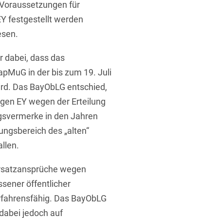
Voraussetzungen für
 festgestellt werden
esen.
 dabei, dass das
pMuG in der bis zum 19. Juli
ird. Das BayObLG entschied,
en EY wegen der Erteilung
gsvermerke in den Jahren
ungsbereich des „alten“
llen.
rsatzansprüche wegen
ssener öffentlicher
rfahrensfähig. Das BayObLG
abei jedoch auf