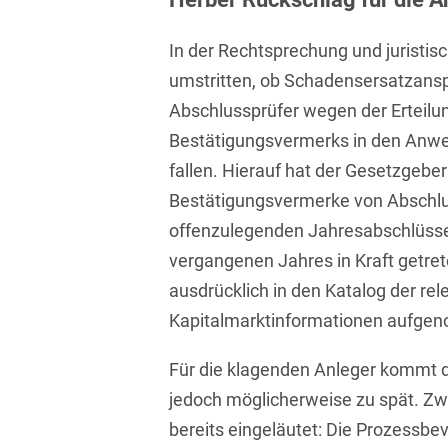
Compliance und
In der Rechtsprechung und juristisc
Arbeitsrecht
umstritten, ob Schadensersatzans
Computerimplementierte
Abschlussprüfer wegen der Erteilu
Erfindungen
Bestätigungsvermerks in den An
Corporate Finance
fallen. Hierauf hat der Gesetzgeber
Bestätigungsvermerke von Abschlu
Corporate Social
Responsibility
offenzulegenden Jahresabschlüss
vergangenen Jahres in Kraft getr
Criminal Compliance
ausdrücklich in den Katalog der re
Cyber Security
Kapitalmarktinformationen aufge
Cyber Versicherung
Für die klagenden Anleger kommt 
Cyber- und
jedoch möglicherweise zu spät. Zw
Betriebsresilienz
bereits eingeläutet: Die Prozessbe