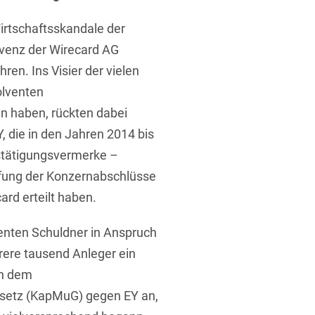
Wirtschaftsskandale der
venz der Wirecard AG
hren. Ins Visier der vielen
olventen
en haben, rückten dabei
t
Y, die in den Jahren 2014 bis
stätigungsvermerke –
üfung der Konzernabschlüsse
rd erteilt haben.
venten Schuldner in Anspruch
ere tausend Anleger ein
ch dem
setz (KapMuG) gegen EY an,