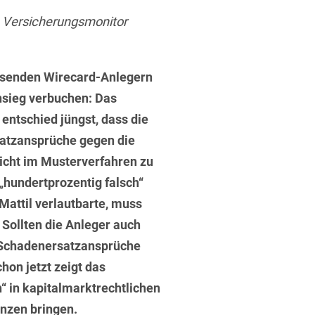
ufsausbildung
ichtversicherung
 Versicherungsmonitor
U
V
W
X
Y
Z
usenden Wirecard-Anlegern
nsieg verbuchen: Das
Vergabe
entschied jüngst, dass die
Ergebnis anzeigen
Capital
atzansprüche gegen die
venzrecht
icht im Musterverfahren zu
„hundertprozentig falsch“
Mattil verlautbarte, muss
 Sollten die Anleger auch
cht
n Schadenersatzansprüche
hon jetzt zeigt das
 in kapitalmarktrechtlichen
enzen bringen.