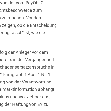
, von der vom BayObLG
Rechtsbeschwerde zum
h zu machen. Vor dem
rung
n zeigen, ob die Entscheidung
tig falsch“ ist, wie die
rfolg der Anleger vor dem
bereits in der Vergangenheit
 Schadensersatzansprüche in
 Paragraph 1 Abs. 1 Nr. 1
ung von der Verantwortung
italmarktinformation abhängt.
luss nachvollziehbar aus,
ug der Haftung von EY zu