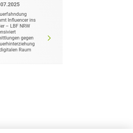
.07.2025
05.05.2025
euerfahndung
BGH lockert die
mt Influencer ins
Voraussetzungen an
ier – LBF NRW
die (strafrechtliche)
ensiviert
Haftung des
ittlungen gegen
faktischen
uerhinterziehung
Geschäftsführers
digitalen Raum