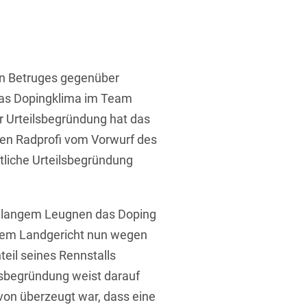
ufsausbildung
ichtversicherung
U
V
W
X
Y
Z
en Betruges gegenüber
das Dopingklima im Team
Vergabe
ser Urteilsbegründung hat das
Ergebnis anzeigen
Capital
ten Radprofi vom Vorwurf des
venzrecht
ftliche Urteilsbegründung
relangem Leugnen das Doping
 dem Landgericht nun wegen
cht
il seines Rennstalls
lsbegründung weist darauf
von überzeugt war, dass eine