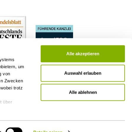
rung
Alle akzeptieren
Systems
nbietern, um
Auswahl erlauben
g von
nen Zwecken
wobei trotz
Alle ablehnen
t über
g