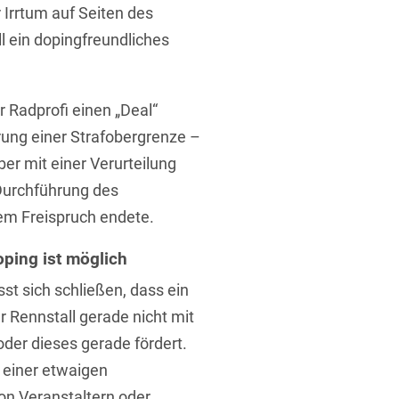
Irrtum auf Seiten des
l ein dopingfreundliches
 Radprofi einen „Deal“
rung einer Strafobergrenze –
t
ber mit einer Verurteilung
 Durchführung des
em Freispruch endete.
ping ist möglich
st sich schließen, dass ein
 Rennstall gerade nicht mit
der dieses gerade fördert.
h einer etwaigen
on Veranstaltern oder