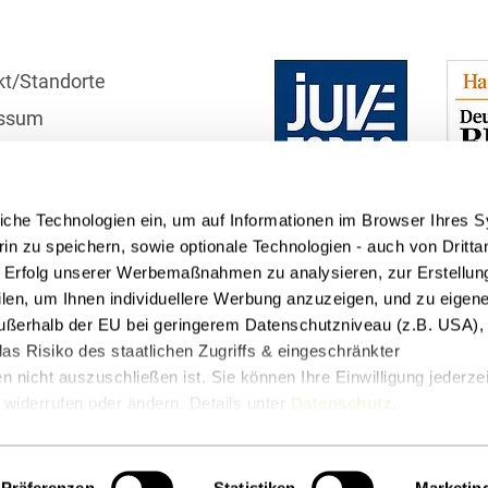
D&O und E&O
D&O-, E&O-,
kt/Standorte
Vertrauensschadenversiche
ssum
Datenökonomie &
Datenstrategien
r
schutzhinweise
Datenrecht Audits,
Schulungen &
iche Technologien ein, um auf Informationen im Browser Ihres 
telle
Governance
in zu speichern, sowie optionale Technologien - auch von Dritta
n Erfolg unserer Werbemaßnahmen zu analysieren, zur Erstellun
Datenschutz-Compliance
filen, um Ihnen individuellere Werbung anzuzeigen, und zu eige
& Governance
 außerhalb der EU bei geringerem Datenschutzniveau (z.B. USA), 
as Risiko des staatlichen Zugriffs & eingeschränkter
Datenschutz-
Folgenabschätzungen
 nicht auszuschließen ist. Sie können Ihre Einwilligung jederzei
(DSFA) &
widerrufen oder ändern. Details unter
Datenschutz
.
Risikobewertung
t
Podcasts
Datenschutz-
Präferenzen
Statistiken
Marketin