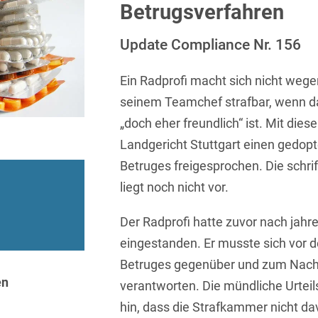
Sprachen
Aktuelle Meldungen
Knowledge Management
Internationale Kooperation
Ber
Betrugsverfahren
(Vermögensschaden-)Haftpfl
Automotive
 & Telekommunikation
Investmentfonds
Chemnitz
Bosnisch
Newsletter
Abfallrecht
Banking & Finance
Update Compliance Nr. 156
Datenschutzinformationen für
Kunstsammlung
Kartellrecht
abonnieren
Düsseldorf
Chinesisch
Bewerber
Abfallwirtschaft
Compliance & Internal
rrecht
Medien & Entertainment
Ein Radprofi macht sich nicht weg
Investigations
Frankfurt
Dänisch
Abwasserrecht
seinem Teamchef strafbar, wenn 
tiftungen
Öffentlicher Sektor und 
Datenschutz &
Hamburg
„doch eher freundlich“ ist. Mit die
Deutsch
Abwehr von
Datenrecht
Private Equity / Venture 
Anlegerklagen
Landgericht Stuttgart einen gedop
Köln
Englisch
("Massenverfahren")
Energie
verfahren
Restrukturierung & Insol
Betruges freigesprochen. Die schri
München
Farsi
liegt noch nicht vor.
Akquisitionsfinanzierung
ense
Steuerrecht
ESG – Nachhaltiges
Wirtschaften
Stuttgart
Finnisch
Aktienrecht
struktur
Versicherungsrecht
Der Radprofi hatte zuvor nach jah
Gesellschaftsrecht / M&A
Französisch
eingestanden. Er musste sich vor
Wettbewerbs- & Werbere
Allgemeine
Geschäftsbedingungen
Betruges gegenüber und zum Nachte
Health Care & Life
Griechisch
afrecht
Sciences
en
verantworten. Die mündliche Urtei
Alternative
Hebräisch
Streitbeilegung (ADR)
hin, dass die Strafkammer nicht da
Immobilien & Bau