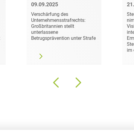
09.09.2025
21
Compliance und
Verschärfung des
St
Arbeitsrecht
Unternehmensstrafrechts:
nim
Großbritannien stellt
Vis
Computerimplementierte
unterlassene
int
Erfindungen
t
Betrugsprävention unter Strafe
Erm
Ste
Corporate Finance
im 
Corporate Social
Responsibility
Criminal Compliance
Cyber Security
Cyber Versicherung
Cyber- und
Betriebsresilienz