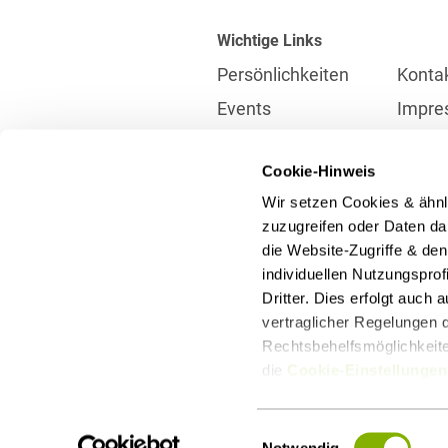
Wichtige Links
Persönlichkeiten
Konta
Events
Impre
Karriere
Partne
Cookie-Hinweis
Internationales
Daten
Wir setzen Cookies & ähnl
Presse
Meldes
zuzugreifen oder Daten dar
die Website-Zugriffe & de
individuellen Nutzungspro
Kontakt
Dritter. Dies erfolgt auch
info@heuking.de
vertraglicher Regelungen d
Rechtsbehelfsmöglichkeiten
die
Cookie-Einstellungen
LinkedIn
Youtube
Wecha
Einwilligungsauswahl
Notwendig