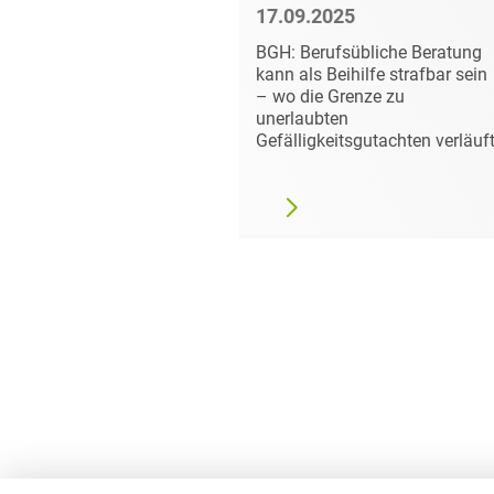
5
17.09.2025
ssungsgericht
BGH: Berufsübliche Beratung
che Leitplanken für
kann als Beihilfe strafbar sein
chsuchungen
– wo die Grenze zu
unerlaubten
Gefälligkeitsgutachten verläuf