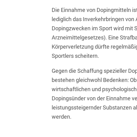
Transport, Verkehr &
Die Einnahme von Dopingmitteln ist 
Baurechtliche
Infrastruktur
Schiedsverfahren
lediglich das Inverkehrbringen von 
Versicherungsrecht
Dopingzwecken im Sport wird mit S
Beamtenrecht /
Disziplinarrecht
Vertriebsrecht
Arzneimittelgesetzes). Eine Strafb
Körperverletzung dürfte regelmäßig
Beihilferecht
Wettbewerbs- &
Sportlers scheitern.
Werberecht
Bergrecht
Wirtschafts- und
Gegen die Schaffung spezieller Do
Berufshaftungsrecht
Steuerstrafrecht
bestehen gleichwohl Bedenken: Ob 
Betriebliche
wirtschaftlichen und psychologisch
Altersversorgung
Dopingsünder von der Einnahme v
Betriebsratsvergütung
leistungssteigernder Substanzen a
werden.
Betriebsübergang
Betriebsverfassungsrecht