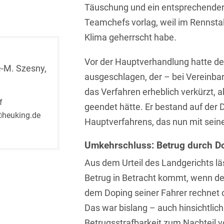
Täuschung und ein entsprechender 
Isländisch
Anlagenbaustreitigkeiten
Informationssicherheit
Teamchefs vorlag, weil im Rennstal
Italienisch
Antidumping
Informationstechnologie
Klima geherrscht habe.
& Telekommunikation
Japanisch
Anwaltliches
Vor der Hauptverhandlung hatte der
Haftungsrecht
Investmentfonds
é-M. Szesny,
Kroatisch
ausgeschlagen, der – bei Vereinba
Arbeitnehmererfindungsrech
IP, Media & Technology
das Verfahren erheblich verkürzt, a
Niederländisch
f
geendet hätte. Er bestand auf der
Arbeitskampfrecht
Kapitalmarktrecht
Polnisch
@heuking.de
Hauptverfahrens, das nun mit sein
Arbeitsrecht
Kartellrecht
Portugiesisch
Umkehrschluss: Betrug durch Do
Architektenrecht
Marken-, Design- &
Russisch
Urheberrecht
Aus dem Urteil des Landgerichts läs
Arzneimittelrecht
Betrug in Betracht kommt, wenn der
Schwedisch
Medien & Entertainment
Arzthaftungsrecht
dem Doping seiner Fahrer rechnet o
Serbisch
Nachfolge / Vermögen /
Das war bislang – auch hinsichtlic
Arztrecht / Zahnarztrecht
Stiftungen
Spanisch
Betrugsstrafbarkeit zum Nachteil v