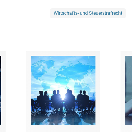
Bildgebende Verfahren
Wirtschafts- und Steuerstrafrecht
Bodenschutz und
Altlasten
Börsengang/Going Public
Buy & Build / Roll-up-
Strategien
Carve-outs
Clients français
Cloud, Edge & Digitale
Infrastrukturen
Compliance
Compliance bei M&A-
Transaktionen