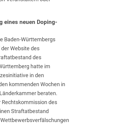
ng eines neuen Doping-
rte Baden-Württembergs
f der Website des
raftatbestand des
Württemberg hatte im
esinitiative in den
in den kommenden Wochen in
 Länderkammer beraten.
er Rechtskommission des
inen Straftatbestand
n Wettbewerbsverfälschungen