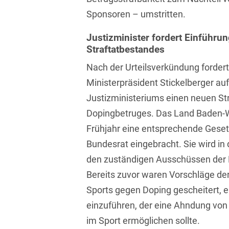
Asset Management
Öffentlicher Sektor und
Sponsoren – umstritten.
Tschechisch
Vergabe
Aufenthaltsrecht
Justizminister fordert Einführu
Türkisch
Patentrecht
Straftatbestandes
Außenwirtschaftsrecht
Ungarisch
Private Equity / Venture
Nach der Urteilsverkündung forde
Automotive
Capital
Weißrussisch
Ministerpräsident Stickelberger au
Aviation
Justizministeriums einen neuen St
Prozessführung &
Schiedsverfahren
Dopingbetruges. Das Land Baden-
Bankaufsichtsrecht
Frühjahr eine entsprechende Gesetz
Restrukturierung &
Bankeninsolvenzrecht
Insolvenzrecht
Bundesrat eingebracht. Sie wird 
den zuständigen Ausschüssen der
Banking/Litigation
Space
Bereits zuvor waren Vorschläge d
Batteriespeicher (BESS)
Space / Aerospace &
Sports gegen Doping gescheitert, e
Defense
Bauplanungsrecht
einzuführen, der eine Ahndung vo
Steuerrecht
im Sport ermöglichen sollte.
Baurecht