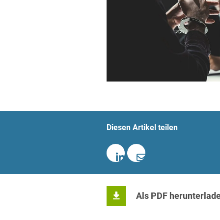
Übersicht
Informationstechnologie
Kapitalmarktrecht
Marken-, Design- & Urhebe
Nachfolge / Vermögen / S
Patentrecht
Prozessführung & Schieds
Diesen Artikel teilen
Space / Aerospace & Def
Transport, Verkehr & Infra
Vertriebsrecht
Wirtschafts- und Steuerstr
Als PDF herunterlad