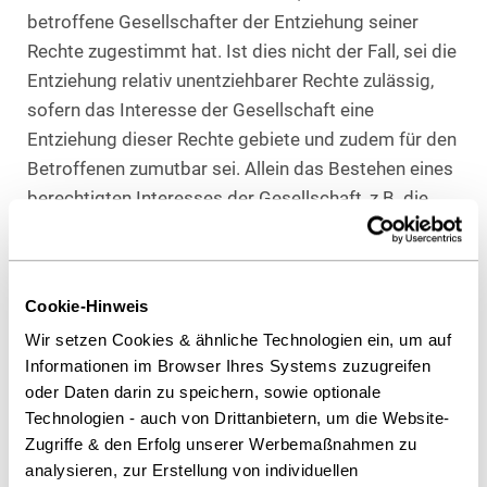
betroffene Gesellschafter der Entziehung seiner
Rechte zugestimmt hat. Ist dies nicht der Fall, sei die
Entziehung relativ unentziehbarer Rechte zulässig,
sofern das Interesse der Gesellschaft eine
Entziehung dieser Rechte gebiete und zudem für den
Betroffenen zumutbar sei. Allein das Bestehen eines
berechtigten Interesses der Gesellschaft, z.B. die
Vermeidung eines Rechtsstreites oder der Wunsch
nach Entziehung der Geschäfts- und
Vertretungsbefugnis aufgrund eines
Cookie-Hinweis
Vertrauensverlustes, reicht demnach nicht aus, um
Wir setzen Cookies & ähnliche Technologien ein, um auf
den Eingriff in die Rechte des betroffenen
Informationen im Browser Ihres Systems zuzugreifen
Gesellschafters zu rechtfertigen. Vielmehr ist eine
oder Daten darin zu speichern, sowie optionale
Situation notwendig, in der die Rechtsentziehung für
Technologien - auch von Drittanbietern, um die Website-
die Gesellschaft unerlässlich bzw. notwendig und
Zugriffe & den Erfolg unserer Werbemaßnahmen zu
mithin geboten ist.
analysieren, zur Erstellung von individuellen