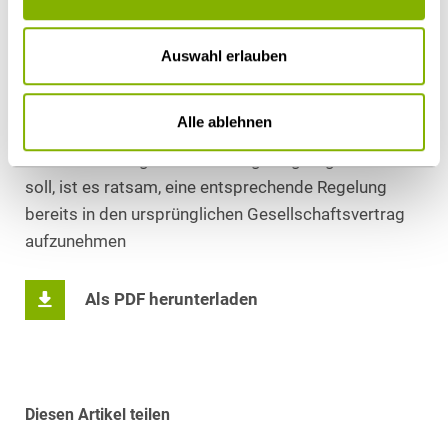
Gesellschaftsvertrag einer Kommanditgesellschaft,
welche die Möglichkeit einer Entziehung relativ
Auswahl erlauben
unentziehbarer Rechte ohne den Nachweis eines
wichtigen Grundes vorsieht, ist mit der Überwindung
Alle ablehnen
nicht unwesentlicher Hürden verbunden. Sofern also
eine solche Möglichkeit vertraglich geregelt werden
soll, ist es ratsam, eine entsprechende Regelung
bereits in den ursprünglichen Gesellschaftsvertrag
aufzunehmen
Als PDF herunterladen
Diesen Artikel teilen