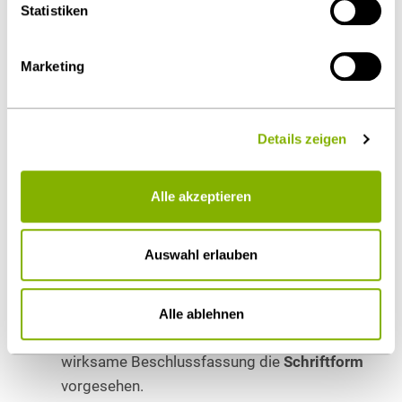
Statistiken
von Gesellschafterversammlungen im
Umlaufverfahren
geregelt. Die Regelung des §
Marketing
48 Abs. 2 GmbHG enthält bislang zwei
Alternativen der Beschlussfassung im
Umlaufverfahren mit
unterschiedlichen
Details zeigen
Formerfordernissen
:
a)
Sofern alle Gesellschafter mit der zu
treffenden Beschlussfassung in der Sache
Alle akzeptieren
einverstanden sind, d. h. wenn es sich um eine
einstimmige Beschlussfassung
handelt, ist
Auswahl erlauben
die
Textform
ausreichend.
b)
Sofern allerdings keine Einstimmigkeit
vorliegt, sondern es sich um eine
Alle ablehnen
Mehrheitsentscheidung
handelt, ist für die
wirksame Beschlussfassung die
Schriftform
vorgesehen.