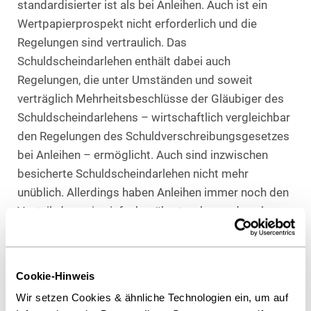
standardisierter ist als bei Anleihen. Auch ist ein
Wertpapierprospekt nicht erforderlich und die
Regelungen sind vertraulich. Das
Schuldscheindarlehen enthält dabei auch
Regelungen, die unter Umständen und soweit
verträglich Mehrheitsbeschlüsse der Gläubiger des
Schuldscheindarlehens – wirtschaftlich vergleichbar
den Regelungen des Schuldverschreibungsgesetzes
bei Anleihen – ermöglicht. Auch sind inzwischen
besicherte Schuldscheindarlehen nicht mehr
unüblich. Allerdings haben Anleihen immer noch den
Vorteil, dass sie einfacher übertragbar und auch an
der Börse handelbar sind.
Hybridanleihen, Genussscheine und -rechte
Cookie-Hinweis
Die AIFM Regelungen haben dazu geführt, dass bei
Wir setzen Cookies & ähnliche Technologien ein, um auf
Produkten, die Gewinne und Verluste gewähren, also