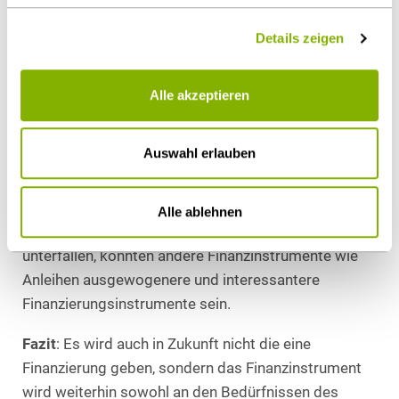
grundsätzlich der Prospektpflicht nach dem
Details zeigen
Vermögensanlagengesetz. Sie müssen zudem
mindestens 24 Monate laufen. Für Unternehmen sind
diese Finanzierungen aufgrund des Nachrangs bzw.
Alle akzeptieren
des Mezzanincharakters interessant. Für Anleger
bedeuten sie aber ein höheres Risiko, wobei Anleger
Auswahl erlauben
sich dessen häufig nicht ausreichend bewusst waren
und die Zinsen das Risiko vermutlich nicht
ausreichend reflektiert haben. Sobald diese
Alle ablehnen
Produkte der Prospektpflicht und Mindestlaufzeit
unterfallen, könnten andere Finanzinstrumente wie
Anleihen ausgewogenere und interessantere
Finanzierungsinstrumente sein.
Fazit
: Es wird auch in Zukunft nicht die eine
Finanzierung geben, sondern das Finanzinstrument
wird weiterhin sowohl an den Bedürfnissen des