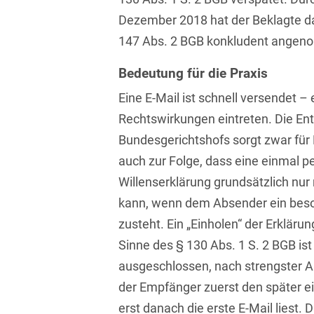
Dezember 2018 hat der Beklagte d
Compliance und
147 Abs. 2 BGB konkludent ange
Arbeitsrecht
Computerimplementierte
Bedeutung für die Praxis
Erfindungen
Eine E-Mail ist schnell versendet –
Corporate Finance
Rechtswirkungen eintreten. Die En
Bundesgerichtshofs sorgt zwar für 
Corporate Social
Responsibility
auch zur Folge, dass eine einmal pe
Willenserklärung grundsätzlich nu
Criminal Compliance
kann, wenn dem Absender ein beso
Cyber Security
zusteht. Ein „Einholen“ der Erklär
Sinne des § 130 Abs. 1 S. 2 BGB ist
Cyber Versicherung
ausgeschlossen, nach strengster 
Cyber- und
der Empfänger zuerst den später 
Betriebsresilienz
erst danach die erste E-Mail liest. D