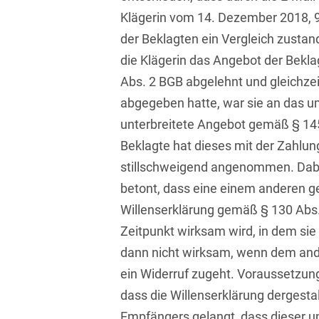
Transport, Verkehr &
Klägerin vom 14. Dezember 2018, 9
Baurechtliche
Infrastruktur
Schiedsverfahren
der Beklagten ein Vergleich zust
Versicherungsrecht
die Klägerin das Angebot der Bek
Beamtenrecht /
Abs. 2 BGB abgelehnt und gleichze
Disziplinarrecht
Vertriebsrecht
abgegeben hatte, war sie an das um
Beihilferecht
Wettbewerbs- &
unterbreitete Angebot gemäß § 14
Werberecht
Bergrecht
Beklagte hat dieses mit der Zahl
Wirtschafts- und
stillschweigend angenommen. Dabe
Berufshaftungsrecht
Steuerstrafrecht
betont, dass eine einem anderen
Betriebliche
Willenserklärung gemäß § 130 Abs.
Altersversorgung
Zeitpunkt wirksam wird, in dem sie 
Betriebsratsvergütung
dann nicht wirksam, wenn dem ande
ein Widerruf zugeht. Voraussetzun
Betriebsübergang
dass die Willenserklärung dergesta
Betriebsverfassungsrecht
Empfängers gelangt, dass dieser u