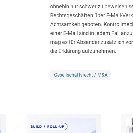
D&O und E&O
ohnehin nur schwer zu beweisen se
Rechtsgeschäften über E-Mail-Verk
D&O-, E&O-,
Vertrauensschadenversiche
Achtsamkeit geboten. Kontrollme
einer E-Mail sind in jedem Fall an
Datenökonomie &
Datenstrategien
mag es für Absender zusätzlich vort
die Erklärung aufzunehmen.
Datenrecht Audits,
Schulungen &
Governance
Gesellschaftsrecht / M&A
Datenschutz-Compliance
& Governance
Datenschutz-
Folgenabschätzungen
(DSFA) &
Risikobewertung
Datenschutz-