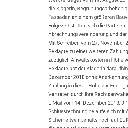
Isländisch
Anlagenbaustreitigkeiten
die Klägerin, Begrünungsarbeiten a
Informationssicherheit
Fassaden an einem größeren Bauvo
Italienisch
Antidumping
Informationstechnologie
Folgezeit stritten sich die Parteien
& Telekommunikation
Japanisch
Anwaltliches
Abrechnungsvereinbarung und der 
Haftungsrecht
Investmentfonds
Kroatisch
Mit Schreiben vom 27. November 20
Arbeitnehmererfindungsrech
IP, Media & Technology
Beklagte zu einer weiteren Zahlun
Niederländisch
zuzüglich Anwaltskosten in Höhe v
Arbeitskampfrecht
Kapitalmarktrecht
Polnisch
Beklagte bot der Klägerin daraufhi
Arbeitsrecht
Kartellrecht
Dezember 2018 ohne Anerkennung e
Portugiesisch
Architektenrecht
Zahlung in dieser Höhe zur Erledig
Marken-, Design- &
Russisch
Urheberrecht
Vertreten durch ihre Rechtsanwälte
Arzneimittelrecht
Schwedisch
E-Mail vom 14. Dezember 2018, 9:1
Medien & Entertainment
Arzthaftungsrecht
Schlussrechnung belaufe sich mit
Serbisch
Nachfolge / Vermögen /
Sicherheitseinbehalts noch auf EU
Arztrecht / Zahnarztrecht
Stiftungen
Spanisch