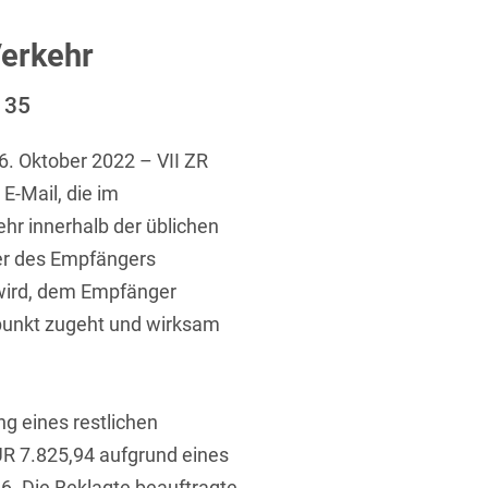
ufsausbildung
ichtversicherung
U
V
W
X
Y
erkehr
Z
 35
6. Oktober 2022 – VII ZR
Vergabe
E-Mail, die im
Ergebnis anzeigen
Capital
r innerhalb der üblichen
venzrecht
er des Empfängers
 wird, dem Empfänger
punkt zugeht und wirksam
cht
ng eines restlichen
R 7.825,94 aufgrund eines
. Die Beklagte beauftragte