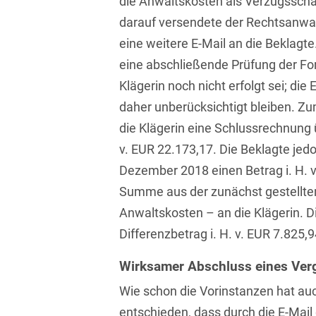
die Anwaltskosten als Verzugssch
Asset Management
Öffentlicher Sektor und
darauf versendete der Rechtsanwal
Tschechisch
Vergabe
Aufenthaltsrecht
eine weitere E-Mail an die Beklagte
Türkisch
Patentrecht
eine abschließende Prüfung der Fo
Außenwirtschaftsrecht
Ungarisch
Klägerin noch nicht erfolgt sei; die 
Private Equity / Venture
Automotive
Capital
daher unberücksichtigt bleiben. Z
Weißrussisch
die Klägerin eine Schlussrechnung 
Aviation
Prozessführung &
v. EUR 22.173,17. Die Beklagte je
Schiedsverfahren
Bankaufsichtsrecht
Dezember 2018 einen Betrag i. H. v
Restrukturierung &
Bankeninsolvenzrecht
Summe aus der zunächst gestellte
Insolvenzrecht
Anwaltskosten – an die Klägerin. D
Banking/Litigation
Space
Differenzbetrag i. H. v. EUR 7.825,9
Batteriespeicher (BESS)
Space / Aerospace &
Wirksamer Abschluss eines Ver
Defense
Bauplanungsrecht
Wie schon die Vorinstanzen hat au
Steuerrecht
Baurecht
entschieden, dass durch die E-Mail