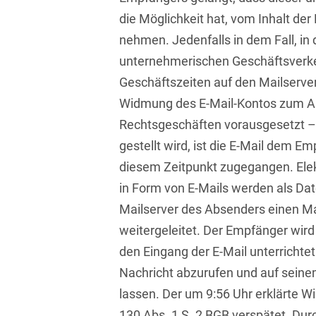
Bildgebende Verfahren
die Möglichkeit hat, vom Inhalt der
nehmen. Jedenfalls in dem Fall, in
Bodenschutz und
unternehmerischen Geschäftsverkeh
Altlasten
Geschäftszeiten auf den Mailserve
Börsengang/Going Public
Widmung des E-Mail-Kontos zum A
Buy & Build / Roll-up-
Rechtsgeschäften vorausgesetzt – 
Strategien
gestellt wird, ist die E-Mail dem E
Carve-outs
diesem Zeitpunkt zugegangen. Elek
in Form von E-Mails werden als Da
Clients français
Mailserver des Absenders einen M
Cloud, Edge & Digitale
weitergeleitet. Der Empfänger wird
Infrastrukturen
den Eingang der E-Mail unterrichtet 
Compliance
Nachricht abzurufen und auf seine
lassen. Der um 9:56 Uhr erklärte W
Compliance bei M&A-
Transaktionen
130 Abs. 1 S. 2 BGB verspätet. Dur