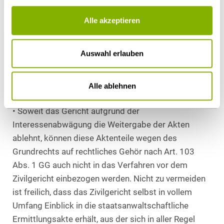
weitergegeben werden. In diese Abwägung werden
die Gerichte auch eine Erwägung einbeziehen,
Alle akzeptieren
welche das BVerfG in seinem Beschluss unter
Bezugnahme auf die Entscheidungspraxis des EuGH
Auswahl erlauben
besonders betonte: dass nämlich kartellrechtliche
Schadenersatzprozesse „der Geltendmachung von
Ansprüchen dienen, die die Rechtsordnung als
Alle ablehnen
schützenswert anerkannt hat“.
• Soweit das Gericht aufgrund der
Interessenabwägung die Weitergabe der Akten
ablehnt, können diese Aktenteile wegen des
Grundrechts auf rechtliches Gehör nach Art. 103
Abs. 1 GG auch nicht in das Verfahren vor dem
Zivilgericht einbezogen werden. Nicht zu vermeiden
ist freilich, dass das Zivilgericht selbst in vollem
Umfang Einblick in die staatsanwaltschaftliche
Ermittlungsakte erhält, aus der sich in aller Regel