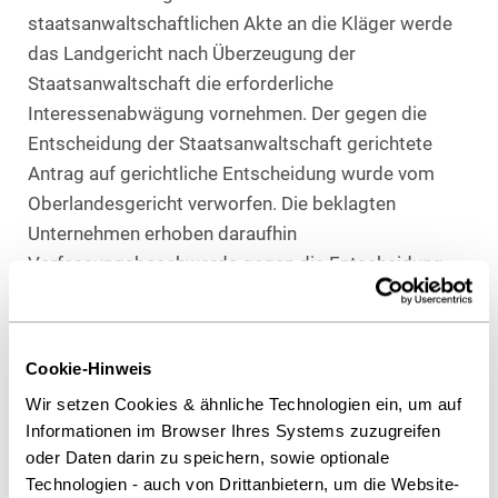
staatsanwaltschaftlichen Akte an die Kläger werde
das Landgericht nach Überzeugung der
Staatsanwaltschaft die erforderliche
Interessenabwägung vornehmen. Der gegen die
Entscheidung der Staatsanwaltschaft gerichtete
Antrag auf gerichtliche Entscheidung wurde vom
Oberlandesgericht verworfen. Die beklagten
Unternehmen erhoben daraufhin
Verfassungsbeschwerde gegen die Entscheidung
des Oberlandesgerichts und beriefen sich inhaltlich
insbesondere auf den Schutz von Betriebs- und
Geschäftsgeheimnissen nach Art. 12 Abs. 1 GG
Cookie-Hinweis
sowie auf die informationelle Selbstbestimmung
Wir setzen Cookies & ähnliche Technologien ein, um auf
nach Art. 2 Abs. 1 GG.
Informationen im Browser Ihres Systems zuzugreifen
oder Daten darin zu speichern, sowie optionale
Die Verfassungsbeschwerden wurden jedoch nicht
Technologien - auch von Drittanbietern, um die Website-