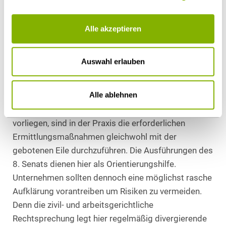
der Vorbildfunktion gilt dies erst recht für die
Führungsebenen.
Alle akzeptieren
Notwendige und umfassende interne
Untersuchungen zu Compliance-Verstößen hemmen
Auswahl erlauben
grundsätzlich die Ausschlussfrist des § 626 Abs. 2
BGB, nach der eine außerordentliche Kündigung nur
Alle ablehnen
innerhalb von zwei Wochen erfolgen kann. Sobald
Anhaltspunkte für einen Compliance-Verstoß
vorliegen, sind in der Praxis die erforderlichen
Ermittlungsmaßnahmen gleichwohl mit der
gebotenen Eile durchzuführen. Die Ausführungen des
8. Senats dienen hier als Orientierungshilfe.
Unternehmen sollten dennoch eine möglichst rasche
Aufklärung vorantreiben um Risiken zu vermeiden.
Denn die zivil- und arbeitsgerichtliche
Rechtsprechung legt hier regelmäßig divergierende