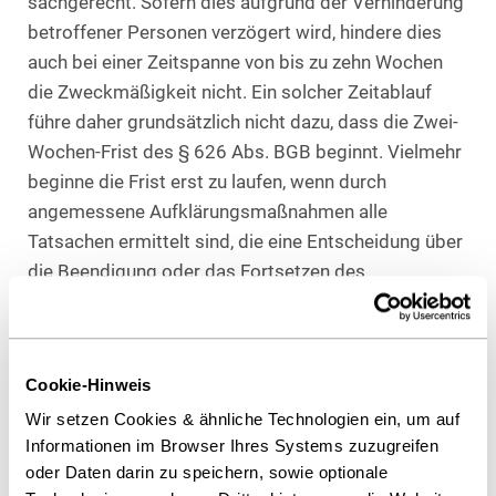
sachgerecht. Sofern dies aufgrund der Verhinderung
betroffener Personen verzögert wird, hindere dies
auch bei einer Zeitspanne von bis zu zehn Wochen
die Zweckmäßigkeit nicht. Ein solcher Zeitablauf
führe daher grundsätzlich nicht dazu, dass die Zwei-
Wochen-Frist des § 626 Abs. BGB beginnt. Vielmehr
beginne die Frist erst zu laufen, wenn durch
angemessene Aufklärungsmaßnahmen alle
Tatsachen ermittelt sind, die eine Entscheidung über
die Beendigung oder das Fortsetzen des
Dienstverhältnisses ermöglichen.
Ermittlung auch früherer Compliance-
Verstöße
Cookie-Hinweis
Zur vollumfänglichen Sachverhaltsaufklärung könne
Wir setzen Cookies & ähnliche Technologien ein, um auf
zudem auch die Ermittlung von früheren Compliance-
Informationen im Browser Ihres Systems zuzugreifen
Verstößen erfolgen. Da dies zur Begründung einer
oder Daten darin zu speichern, sowie optionale