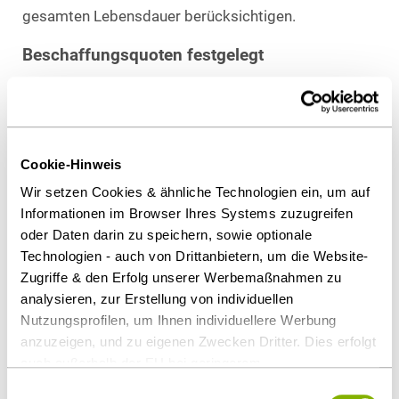
gesamten Lebensdauer berücksichtigen.
Beschaffungsquoten festgelegt
Dies will die Richtlinie dadurch erreichen, dass sie
verbindliche Vorgaben für Kauf, Leasing, Miete und
Mietkauf macht und länderspezifische
Beschaffungsquoten festlegt. Das heißt, die
Cookie-Hinweis
Mitgliedstaaten müssen im nationalen Vergaberecht
Wir setzen Cookies & ähnliche Technologien ein, um auf
Regelungen vorsehen, die gewährleisten, dass ein
Informationen im Browser Ihres Systems zuzugreifen
bestimmter Anteil der öffentlich beschafften LKW
oder Daten darin zu speichern, sowie optionale
und Busse mit alternativen Antrieben ausgestattet
Technologien - auch von Drittanbietern, um die Website-
wird.
Zugriffe & den Erfolg unserer Werbemaßnahmen zu
analysieren, zur Erstellung von individuellen
Konkrete Umsetzung abzuwarten
Nutzungsprofilen, um Ihnen individuellere Werbung
anzuzeigen, und zu eigenen Zwecken Dritter. Dies erfolgt
Der deutsche Gesetzgeber hat zwei Jahre Zeit, um
auch außerhalb der EU bei geringerem
die Richtlinie in nationales Recht umzusetzen. Es
Datenschutzniveau (z.B. USA), wobei trotz vertraglicher
Einwilligungsauswahl
bleibt abzuwarten, wie der Gesetzgeber die