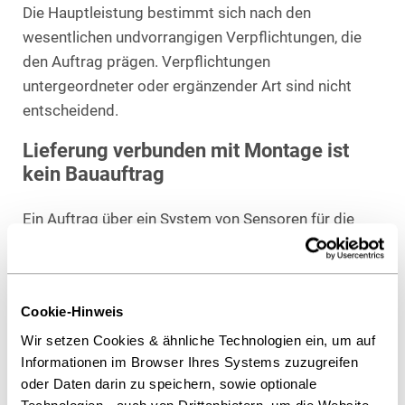
Die Hauptleistung bestimmt sich nach den
wesentlichen undvorrangigen Verpflichtungen, die
den Auftrag prägen. Verpflichtungen
untergeordneter oder ergänzender Art sind nicht
entscheidend.
Lieferung verbunden mit Montage ist
kein Bauauftrag
Ein Auftrag über ein System von Sensoren für die
Parkraumüberwachung und die Überwachung von
Besucherströmen ist kein Bauauftrag, da die
Montage nicht die Hauptleistung darstellt, sondern
Cookie-Hinweis
die Lieferung.
Wir setzen Cookies & ähnliche Technologien ein, um auf
Download Volltext
Informationen im Browser Ihres Systems zuzugreifen
oder Daten darin zu speichern, sowie optionale