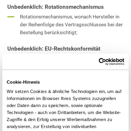
Unbedenklich: Rotationsmechanismus
Rotationsmechanismus, wonach Hersteller in
der Reihenfolge des Vertragsschlusses bei der
Bestellung berücksichtigt;
Unbedenklich: EU-Rechtskonformität
Vertragsbedingungen, die vorsehen, dass bei
Absenken des Abgabepreis des
pharmazeutischen Unternehmens (ApU) unter
den Vertragspreis dieser anstelle des
Cookie-Hinweis
Vertragspreises gelten soll;
Wir setzen Cookies & ähnliche Technologien ein, um auf
Informationen im Browser Ihres Systems zuzugreifen
oder Daten darin zu speichern, sowie optionale
Unbedenklich: ApU als Untergrenze
Technologien - auch von Drittanbietern, um die Website-
Verletzung der unionsrechtlichen Grundsätze
Zugriffe & den Erfolg unserer Werbemaßnahmen zu
der Nicht-diskriminierung, Transparenz und
analysieren, zur Erstellung von individuellen