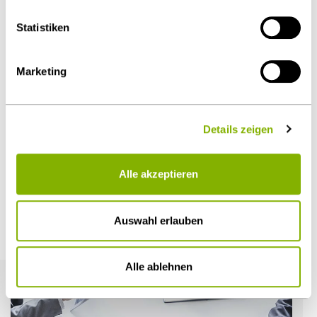
Details unter
Datenschutz
.
Statistiken
Diesen Artikel teilen
Marketing
Details zeigen
Öffentlicher Sektor und Vergabe
Alle akzeptieren
Auswahl erlauben
Weitere Artikel
Alle ablehnen