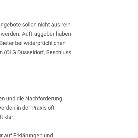
ufsausbildung
ichtversicherung
U
V
W
X
Y
ngebote sollen nicht aus rein
Z
 werden. Auftraggeber haben
Bieter bei widerprüchlichen
Vergabe
n (OLG Düsseldorf, Beschluss
Ergebnis anzeigen
Capital
venzrecht
en und die Nachforderung
cht
rden in der Praxis oft
t klar:
ur auf Erklärungen und