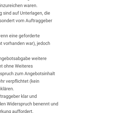
inzureichen waren.
 sind auf Unterlagen, die
sondert vom Auftraggeber
wenn eine geforderte
ht vorhanden war), jedoch
t
Angebotsabgabe weitere
cht ohne Weiteres
rspruch zum Angebotsinhalt
hr verpflichtet (kein
klären.
ftraggeber klar und
e den Widerspruch benennt und
rkung auffordert.