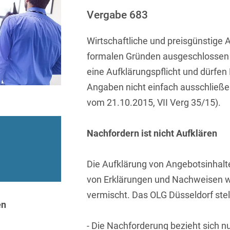
Sprachen
Aktuelle Meldungen
Knowledge Management
Internationale Kooperation
Ber
(Vermögensschaden-)Haftpfl
Automotive
Vergabe 683
 & Telekommunikation
Investmentfonds
Chemnitz
Bosnisch
Newsletter
Abfallrecht
Banking & Finance
Datenschutzinformationen für
Kunstsammlung
Kartellrecht
Wirtschaftliche und preisgünstige A
abonnieren
Düsseldorf
Chinesisch
Bewerber
Abfallwirtschaft
Compliance & Internal
formalen Gründen ausgeschlossen
rrecht
Medien & Entertainment
Investigations
Frankfurt
Dänisch
Abwasserrecht
eine Aufklärungspflicht und dürfen 
tiftungen
Öffentlicher Sektor und 
Datenschutz &
Hamburg
Angaben nicht einfach ausschließe
Deutsch
Abwehr von
Datenrecht
Private Equity / Venture 
vom 21.10.2015, VII Verg 35/15).
Anlegerklagen
Köln
Englisch
("Massenverfahren")
Energie
verfahren
Restrukturierung & Insol
München
Farsi
Nachfordern ist nicht Aufklären
Akquisitionsfinanzierung
ense
Steuerrecht
ESG – Nachhaltiges
Wirtschaften
Stuttgart
Finnisch
Aktienrecht
struktur
Versicherungsrecht
Die Aufklärung von Angebotsinhalt
Gesellschaftsrecht / M&A
Französisch
Wettbewerbs- & Werbere
Allgemeine
von Erklärungen und Nachweisen we
Geschäftsbedingungen
Health Care & Life
vermischt. Das OLG Düsseldorf stell
Griechisch
afrecht
Sciences
en
Alternative
Hebräisch
Streitbeilegung (ADR)
Immobilien & Bau
- Die Nachforderung bezieht sich n