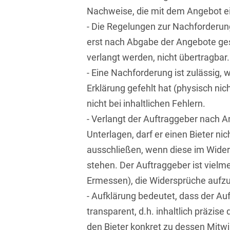
Isländisch
Nachweise, die mit dem Angebot e
Anlagenbaustreitigkeiten
Informationssicherheit
- Die Regelungen zur Nachforderung
Italienisch
Antidumping
Informationstechnologie
erst nach Abgabe der Angebote ge
& Telekommunikation
Japanisch
Anwaltliches
verlangt werden, nicht übertragbar.
Haftungsrecht
Investmentfonds
- Eine Nachforderung ist zulässig, 
Kroatisch
Erklärung gefehlt hat (physisch nic
Arbeitnehmererfindungsrech
IP, Media & Technology
Niederländisch
nicht bei inhaltlichen Fehlern.
Arbeitskampfrecht
Kapitalmarktrecht
Polnisch
- Verlangt der Auftraggeber nach 
Arbeitsrecht
Kartellrecht
Unterlagen, darf er einen Bieter ni
Portugiesisch
ausschließen, wenn diese im Wide
Architektenrecht
Marken-, Design- &
Russisch
stehen. Der Auftraggeber ist vielme
Urheberrecht
Arzneimittelrecht
Ermessen), die Widersprüche aufzu
Schwedisch
Medien & Entertainment
- Aufklärung bedeutet, dass der Au
Arzthaftungsrecht
Serbisch
Nachfolge / Vermögen /
transparent, d.h. inhaltlich präzis
Arztrecht / Zahnarztrecht
Stiftungen
Spanisch
den Bieter konkret zu dessen Mitwi