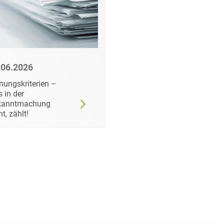
.06.2026
22.06.2026
nungskriterien –
Wann der
 in der
Auftraggeber doch ei
kanntmachung
bestimmtes Produkt
ht, zählt!
fordern darf