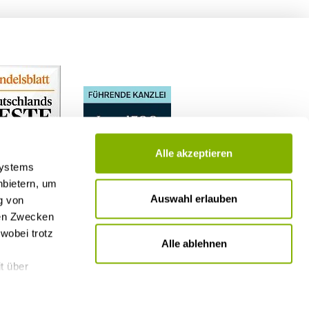
Alle akzeptieren
Systems
nbietern, um
Auswahl erlauben
g von
nen Zwecken
wobei trotz
Alle ablehnen
t über