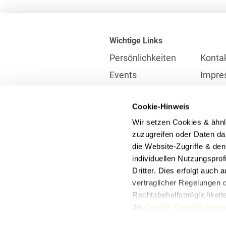
Wichtige Links
Persönlichkeiten
Konta
Events
Impre
Karriere
Partne
Cookie-Hinweis
Internationales
Daten
Wir setzen Cookies & ähnl
Presse
Meldes
zuzugreifen oder Daten dar
die Website-Zugriffe & de
individuellen Nutzungspro
Kontakt
Dritter. Dies erfolgt auch
info@heuking.de
vertraglicher Regelungen d
Rechtsbehelfsmöglichkeiten
die
Cookie-Einstellungen
LinkedIn
Youtube
Wecha