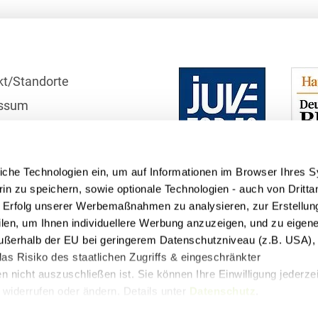
Bildgebende Verfahren
Bodenschutz und
Altlasten
kt/Standorte
Börsengang/Going Public
ssum
Buy & Build / Roll-up-
r
Strategien
schutzhinweise
Carve-outs
iche Technologien ein, um auf Informationen im Browser Ihres 
telle
in zu speichern, sowie optionale Technologien - auch von Dritta
Clients français
n Erfolg unserer Werbemaßnahmen zu analysieren, zur Erstellun
filen, um Ihnen individuellere Werbung anzuzeigen, und zu eige
Cloud, Edge & Digitale
 außerhalb der EU bei geringerem Datenschutzniveau (z.B. USA), 
Infrastrukturen
as Risiko des staatlichen Zugriffs & eingeschränkter
Compliance
 nicht auszuschließen ist. Sie können Ihre Einwilligung jederzei
widerrufen oder ändern. Details unter
Datenschutz
.
Compliance bei M&A-
t
Podcasts
Transaktionen