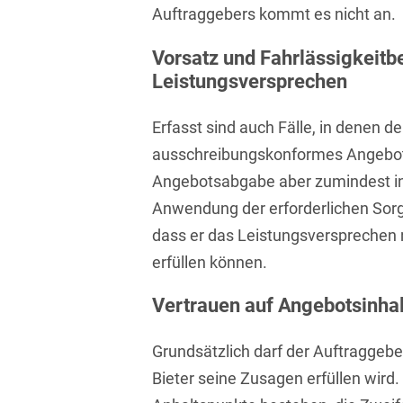
Auftraggebers kommt es nicht an.
Isländisch
Anlagenbaustreitigkeiten
Informationssicherheit
Vorsatz und Fahrlässigkeitb
Italienisch
Antidumping
Informationstechnologie
Leistungsversprechen
& Telekommunikation
Japanisch
Anwaltliches
Haftungsrecht
Investmentfonds
Erfasst sind auch Fälle, in denen de
Kroatisch
ausschreibungskonformes Angebot 
Arbeitnehmererfindungsrech
IP, Media & Technology
Niederländisch
Angebotsabgabe aber zumindest in
Arbeitskampfrecht
Kapitalmarktrecht
Polnisch
Anwendung der erforderlichen Sorg
Arbeitsrecht
dass er das Leistungsversprechen 
Kartellrecht
Portugiesisch
erfüllen können.
Architektenrecht
Marken-, Design- &
Russisch
Urheberrecht
Vertrauen auf Angebotsinhal
Arzneimittelrecht
Schwedisch
Medien & Entertainment
Arzthaftungsrecht
Grundsätzlich darf der Auftraggebe
Serbisch
Nachfolge / Vermögen /
Bieter seine Zusagen erfüllen wird
Arztrecht / Zahnarztrecht
Stiftungen
Spanisch