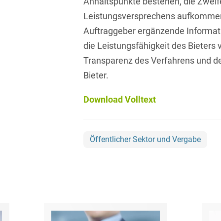
Anhaltspunkte bestehen, die Zweifel
Asset Management
Öffentlicher Sektor und
Leistungsversprechens aufkommen
Tschechisch
Vergabe
Aufenthaltsrecht
Auftraggeber ergänzende Informat
Türkisch
Patentrecht
die Leistungsfähigkeit des Bieters v
Außenwirtschaftsrecht
Ungarisch
Transparenz des Verfahrens und d
Private Equity / Venture
Automotive
Capital
Bieter.
Weißrussisch
Aviation
Prozessführung &
Download Volltext
Schiedsverfahren
Bankaufsichtsrecht
Restrukturierung &
Bankeninsolvenzrecht
Insolvenzrecht
Öffentlicher Sektor und Vergabe
Banking/Litigation
Space
Batteriespeicher (BESS)
Space / Aerospace &
Defense
Bauplanungsrecht
Steuerrecht
Baurecht