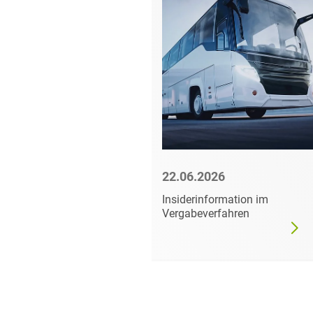
6
22.06.2026
mer darf
Insiderinformation im
dgültig
Vergabeverfahren