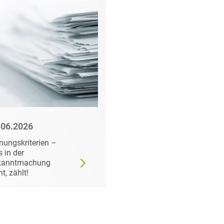
.06.2026
22.06.2026
nungskriterien –
Wann der
 in der
Auftraggeber doch ei
kanntmachung
bestimmtes Produkt
ht, zählt!
fordern darf