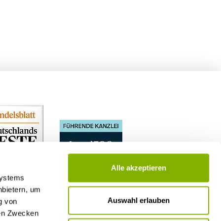
Alle akzeptieren
Systems
nbietern, um
Auswahl erlauben
g von
nen Zwecken