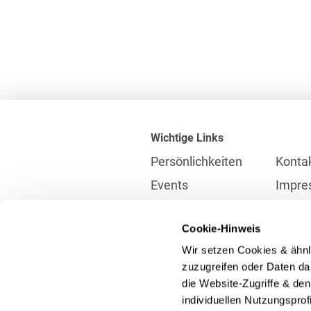
Wichtige Links
Persönlichkeiten
Konta
Events
Impre
Karriere
Partne
Cookie-Hinweis
Internationales
Daten
Wir setzen Cookies & ähnl
Presse
Meldes
zuzugreifen oder Daten dar
die Website-Zugriffe & de
individuellen Nutzungspro
Kontakt