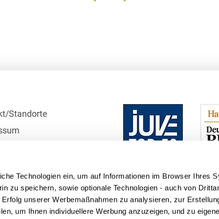
Bildgebende Verfahren
Bodenschutz und
Altlasten
Börsengang/Going Public
Buy & Build / Roll-up-
Strategien
kt/Standorte
Carve-outs
ssum
Clients français
r
Cloud, Edge & Digitale
schutzhinweise
Infrastrukturen
iche Technologien ein, um auf Informationen im Browser Ihres 
telle
Compliance
in zu speichern, sowie optionale Technologien - auch von Dritta
n Erfolg unserer Werbemaßnahmen zu analysieren, zur Erstellun
Compliance bei M&A-
filen, um Ihnen individuellere Werbung anzuzeigen, und zu eige
Transaktionen