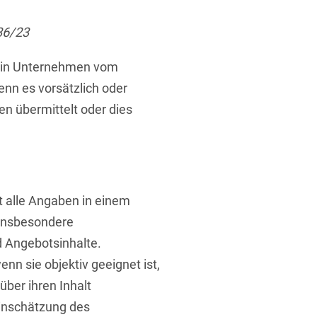
ufsausbildung
ichtversicherung
U
V
W
X
Y
36/23
Z
f ein Unternehmen vom
nn es vorsätzlich oder
Vergabe
en übermittelt oder dies
Ergebnis anzeigen
Capital
venzrecht
st alle Angaben in einem
 insbesondere
 Angebotsinhalte.
cht
enn sie objektiv geeignet ist,
über ihren Inhalt
Einschätzung des