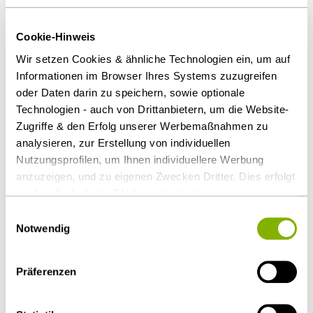
13.06.2022, Verg 6/22 – Newsletter vom
27.09.2022).
Cookie-Hinweis
Weite Definition
Wir setzen Cookies & ähnliche Technologien ein, um auf
Informationen im Browser Ihres Systems zuzugreifen
Vertragsverstöße lassen sich als Verfehlung im
oder Daten darin zu speichern, sowie optionale
Rahmen der beruflichen Tätigkeit qualifizieren.
Technologien - auch von Drittanbietern, um die Website-
Berufliche Verfehlungen umfassen jedes Verhalten,
Zugriffe & den Erfolg unserer Werbemaßnahmen zu
das die berufliche Vertrauenswürdigkeit eines
analysieren, zur Erstellung von individuellen
Nutzungsprofilen, um Ihnen individuellere Werbung
Unternehmens beeinträchtigt, nicht nur Verstöße
anzuzeigen, und zu eigenen Zwecken Dritter. Dies erfolgt
gegen berufsethische Regeln.
auch außerhalb der EU bei geringerem
Datenschutzniveau (z.B. USA), wobei trotz vertraglicher
Download Volltext
Einwilligungsauswahl
Regelungen das Risiko des staatlichen Zugriffs &
Notwendig
eingeschränkter Rechtsbehelfsmöglichkeiten nicht
Als PDF herunterladen
auszuschließen ist. Sie können Ihre Einwilligung jederzeit
Präferenzen
über die
Cookie-Einstellungen
widerrufen oder ändern.
Details unter
Datenschutz
.