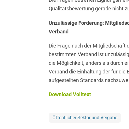
Isländisch
Anlagenbaustreitigkeiten
Qualitätsbewertung gerade nicht zu
Informationssicherheit
Italienisch
Antidumping
Informationstechnologie
Unzulässige Forderung: Mitglieds
& Telekommunikation
Japanisch
Verband
Anwaltliches
Haftungsrecht
Investmentfonds
Kroatisch
Die Frage nach der Mitgliedschaft 
Arbeitnehmererfindungsrech
IP, Media & Technology
Niederländisch
bestimmten Verband ist unzulässig.
Arbeitskampfrecht
die Möglichkeit, anders als durch e
Kapitalmarktrecht
Polnisch
Verband die Einhaltung der für die 
Arbeitsrecht
Kartellrecht
Portugiesisch
aufgestellten Standards nachzuwe
Architektenrecht
Marken-, Design- &
Russisch
Urheberrecht
Download Volltext
Arzneimittelrecht
Schwedisch
Medien & Entertainment
Arzthaftungsrecht
Serbisch
Nachfolge / Vermögen /
Öffentlicher Sektor und Vergabe
Arztrecht / Zahnarztrecht
Stiftungen
Spanisch