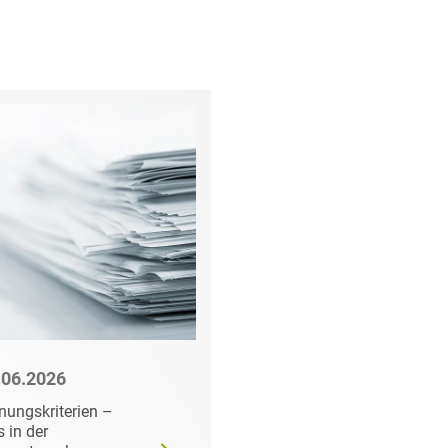
.06.2026
22.06.2026
nungskriterien –
Wann der
 in der
Auftraggeber doch ei