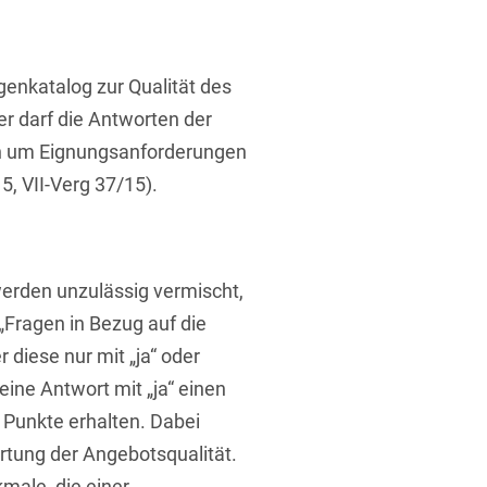
ufsausbildung
ichtversicherung
U
V
W
X
Y
enkatalog zur Qualität des
Z
er darf die Antworten der
ch um Eignungsanforderungen
Vergabe
5, VII-Verg 37/15).
Ergebnis anzeigen
Capital
venzrecht
werden unzulässig vermischt,
„Fragen in Bezug auf die
er diese nur mit „ja“ oder
cht
eine Antwort mit „ja“ einen
l Punkte erhalten. Dabei
rtung der Angebotsqualität.
male, die einer