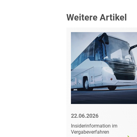
Weitere Artikel
6
22.06.2026
mer darf
Insiderinformation im
dgültig
Vergabeverfahren