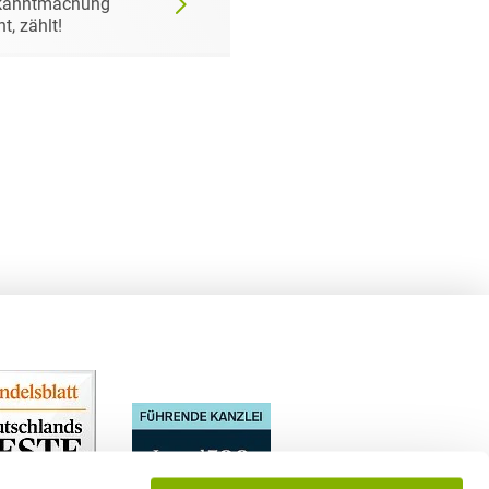
kanntmachung
bestimmtes Produkt
ht, zählt!
fordern darf