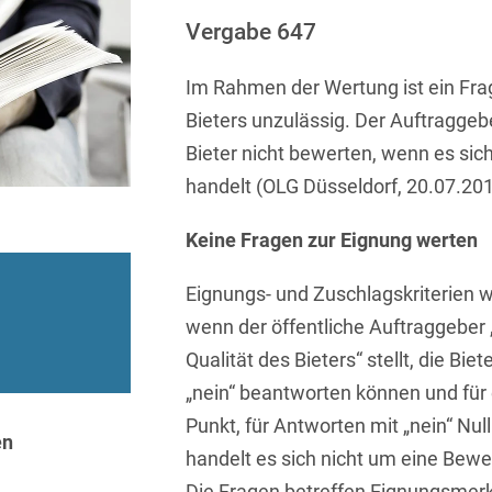
Sprachen
Aktuelle Meldungen
Knowledge Management
Internationale Kooperation
Ber
(Vermögensschaden-)Haftpfl
Automotive
Vergabe 647
 & Telekommunikation
Investmentfonds
Chemnitz
Bosnisch
Newsletter
Abfallrecht
Banking & Finance
Datenschutzinformationen für
Kunstsammlung
Kartellrecht
Im Rahmen der Wertung ist ein Frag
abonnieren
Düsseldorf
Chinesisch
Bewerber
Abfallwirtschaft
Compliance & Internal
Bieters unzulässig. Der Auftraggeb
rrecht
Medien & Entertainment
Investigations
Frankfurt
Dänisch
Abwasserrecht
Bieter nicht bewerten, wenn es si
tiftungen
Öffentlicher Sektor und 
Datenschutz &
Hamburg
handelt (OLG Düsseldorf, 20.07.201
Deutsch
Abwehr von
Datenrecht
Private Equity / Venture 
Anlegerklagen
Köln
Englisch
Keine Fragen zur Eignung werten
("Massenverfahren")
Energie
verfahren
Restrukturierung & Insol
München
Farsi
Akquisitionsfinanzierung
ense
Steuerrecht
Eignungs- und Zuschlagskriterien 
ESG – Nachhaltiges
Wirtschaften
Stuttgart
wenn der öffentliche Auftraggeber 
Finnisch
Aktienrecht
struktur
Versicherungsrecht
Qualität des Bieters“ stellt, die Biet
Gesellschaftsrecht / M&A
Französisch
Wettbewerbs- & Werbere
Allgemeine
„nein“ beantworten können und für 
Geschäftsbedingungen
Health Care & Life
Griechisch
afrecht
Punkt, für Antworten mit „nein“ Nul
Sciences
en
Alternative
handelt es sich nicht um eine Bewe
Hebräisch
Streitbeilegung (ADR)
Immobilien & Bau
Die Fragen betreffen Eignungsmerk