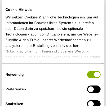
Dieser Argumentation folgte das OLG Düsseldorf
Cookie-Hinweis
nicht. Auftraggeber dürfen den Schaden auf der
Wir setzen Cookies & ähnliche Technologien ein, um auf
Grundlage zulässigerweise abgeschlossener
Informationen im Browser Ihres Systems zuzugreifen
Rahmenvereinbahrungen abrechnen. Maßgeblich ist,
oder Daten darin zu speichern, sowie optionale
dass der Auftraggeber die ausgeschriebenen
Technologien - auch von Drittanbietern, um die Website-
Maßnahmen zur Schadensbehebung für
Zugriffe & den Erfolg unserer Werbemaßnahmen zu
wirtschaftlich und den Angebotspreis des jeweiligen
analysieren, zur Erstellung von individuellen
Bieters zum Zeitpunkt der Zuschlagserteilung für
Nutzungsprofilen, um Ihnen individuellere Werbung
angemessen halten durfte.
anzuzeigen, und zu eigenen Zwecken Dritter. Dies erfolgt
auch außerhalb der EU bei geringerem
Download Volltext
Datenschutzniveau (z.B. USA), wobei trotz vertraglicher
Einwilligungsauswahl
Regelungen das Risiko des staatlichen Zugriffs &
Notwendig
eingeschränkter Rechtsbehelfsmöglichkeiten nicht
Als PDF herunterladen
auszuschließen ist. Sie können Ihre Einwilligung jederzeit
Präferenzen
über die
Cookie-Einstellungen
widerrufen oder ändern.
Details unter
Datenschutz
.
Statistiken