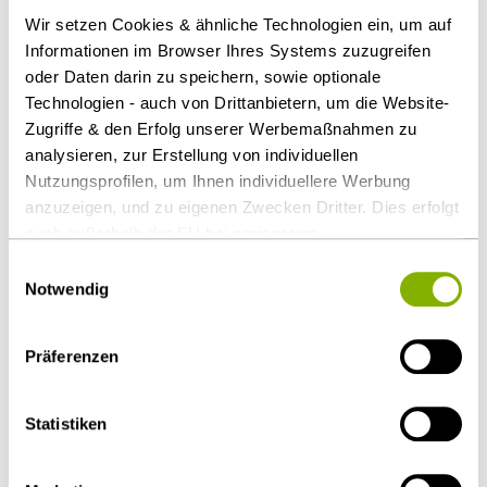
ergebenden Risiken erkennen und bei seiner
Wir setzen Cookies & ähnliche Technologien ein, um auf
Kalkulation berücksichtigen kann.
Informationen im Browser Ihres Systems zuzugreifen
oder Daten darin zu speichern, sowie optionale
Weist der Auftraggeber nicht ausdrücklich auf die
Technologien - auch von Drittanbietern, um die Website-
Klausel hin, wird diese nach § 305c Abs. 1 BGB nicht
Zugriffe & den Erfolg unserer Werbemaßnahmen zu
Vertragsbestandteil.
analysieren, zur Erstellung von individuellen
Nutzungsprofilen, um Ihnen individuellere Werbung
Download Volltext
anzuzeigen, und zu eigenen Zwecken Dritter. Dies erfolgt
auch außerhalb der EU bei geringerem
Als PDF herunterladen
Datenschutzniveau (z.B. USA), wobei trotz vertraglicher
Einwilligungsauswahl
Regelungen das Risiko des staatlichen Zugriffs &
Notwendig
eingeschränkter Rechtsbehelfsmöglichkeiten nicht
auszuschließen ist. Sie können Ihre Einwilligung jederzeit
Präferenzen
über die
Cookie-Einstellungen
widerrufen oder ändern.
Diesen Artikel teilen
Details unter
Datenschutz
.
Statistiken