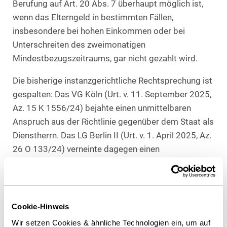
Berufung auf Art. 20 Abs. 7 überhaupt möglich ist,
wenn das Elterngeld in bestimmten Fällen,
insbesondere bei hohen Einkommen oder bei
Unterschreiten des zweimonatigen
Mindestbezugszeitraums, gar nicht gezahlt wird.
Die bisherige instanzgerichtliche Rechtsprechung ist
gespalten: Das VG Köln (Urt. v. 11. September 2025,
Az. 15 K 1556/24) bejahte einen unmittelbaren
Anspruch aus der Richtlinie gegenüber dem Staat als
Dienstherrn. Das LG Berlin II (Urt. v. 1. April 2025, Az.
26 O 133/24) verneinte dagegen einen
Staatshaftungsanspruch und hielt die deutschen
Regelungen für unionsrechtskonform.
Praxishinweis
Cookie-Hinweis
Wir setzen Cookies & ähnliche Technologien ein, um auf
Politisch ist das Thema verfahren: Bereits die