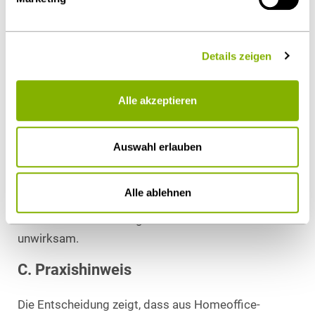
Kommunikation verbessern könne, wenn
wesentliche Ansprechpartner weiterhin remote
arbeiteten und sich die Kommunikationswege
Details zeigen
dadurch nicht änderten. Das Gericht wertete die
Maßnahme deshalb eher als Entzug eines Privilegs
Alle akzeptieren
bzw. als eine Sanktionierung, denn als
nachvollziehbar begründete organisatorische
Auswahl erlauben
Maßnahme.
Mangels ausreichender Verknüpfung zwischen
Alle ablehnen
Präsenzpflicht und dem verfolgten betrieblichen
Zweck war die Weisung ermessensfehlerhaft und
unwirksam.
C. Praxishinweis
Die Entscheidung zeigt, dass aus Homeoffice-