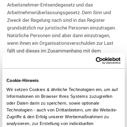
Arbeitsnehmer-Entsendegesetz und das
Arbeitnehmerüberlassungsgesetz. Dem Sinn und
Zweck der Regelung nach sind in das Register
grundsätzlich nur juristische Personen einzutragen.
Natürliche Personen sind aber dann einzutragen,
wenn ihnen ein Organisationsverschulden zur Last
fällt und dieses im Zusammenhang mit dem
Geschäftsverkehr steht, also der Rechtsverstoß dem
Unternehmen zuzurechnen ist.
Zusammenspiel der Behörden bei Eintragung
Cookie-Hinweis
Konkret geschieht eine Eintragung wie folgt: Die
Wir setzen Cookies & ähnliche Technologien ein, um auf
ordnungswidrigkeits- und Strafverfolgungsbehörden
Informationen im Browser Ihres Systems zuzugreifen
übersenden pflichtgemäß eintragungserhebliche
oder Daten darin zu speichern, sowie optionale
Technologien - auch von Drittanbietern, um die Website-
Sachverhalte an die Registerbehörde. Diese prüft
Zugriffe & den Erfolg unserer Werbemaßnahmen zu
sodann das Vorliegen der
analysieren, zur Erstellung von individuellen
Eintragungsvoraussetzungen. Nach positiver