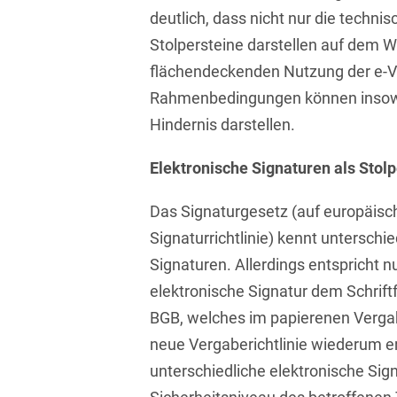
D&O und E&O
deutlich, dass nicht nur die tech
Stolpersteine darstellen auf dem W
D&O-, E&O-,
Vertrauensschadenversiche
flächendeckenden Nutzung der e-Ve
Rahmenbedingungen können insoweit
Datenökonomie &
Datenstrategien
Hindernis darstellen.
Datenrecht Audits,
Elektronische Signaturen als Stol
Schulungen &
Governance
Das Signaturgesetz (auf europäisc
Datenschutz-Compliance
Signaturrichtlinie) kennt unterschi
& Governance
Signaturen. Allerdings entspricht nur
Datenschutz-
elektronische Signatur dem Schrift
Folgenabschätzungen
BGB, welches im papierenen Vergab
(DSFA) &
neue Vergaberichtlinie wiederum er
Risikobewertung
unterschiedliche elektronische Sig
Datenschutz-