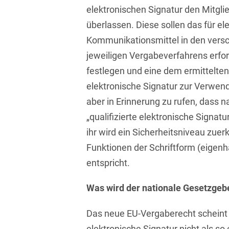
elektronischen Signatur den Mitgli
Bildgebende Verfahren
überlassen. Diese sollen das für el
Bodenschutz und
Kommunikationsmittel in den vers
Altlasten
jeweiligen Vergabeverfahrens erfor
Börsengang/Going Public
festlegen und eine dem ermittelte
elektronische Signatur zur Verwend
Buy & Build / Roll-up-
Strategien
aber in Erinnerung zu rufen, dass 
„qualifizierte elektronische Signatu
Carve-outs
ihr wird ein Sicherheitsniveau zuer
Clients français
Funktionen der Schriftform (eigenh
entspricht.
Cloud, Edge & Digitale
Infrastrukturen
Was wird der nationale Gesetzge
Compliance
Das neue EU-Vergaberecht scheint g
Compliance bei M&A-
Transaktionen
elektronische Signatur nicht als s