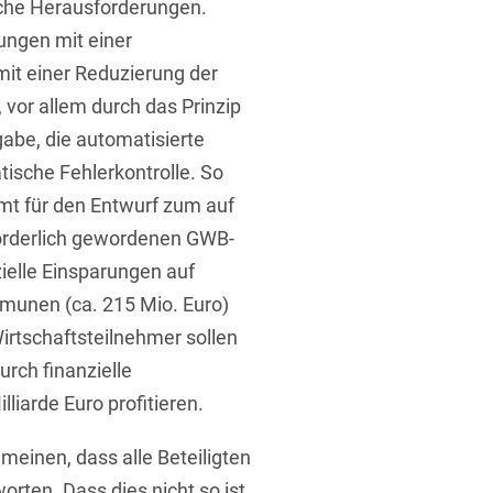
sche Herausforderungen.
ungen mit einer
it einer Reduzierung der
 vor allem durch das Prinzip
abe, die automatisierte
ische Fehlerkontrolle. So
t
mt für den Entwurf zum auf
forderlich gewordenen GWB-
ielle Einsparungen auf
munen (ca. 215 Mio. Euro)
irtschaftsteilnehmer sollen
urch finanzielle
liarde Euro profitieren.
meinen, dass alle Beteiligten
rten. Dass dies nicht so ist,