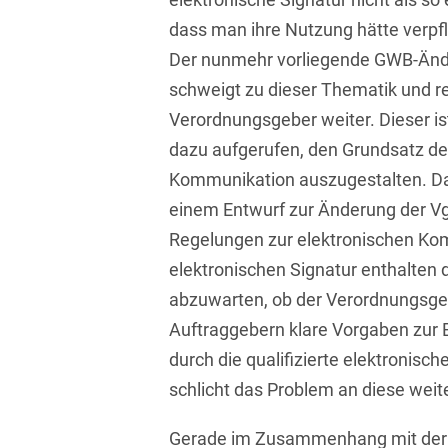
dass man ihre Nutzung hätte verpf
Compliance und
Der nunmehr vorliegende GWB-Änd
Arbeitsrecht
schweigt zu dieser Thematik und r
Computerimplementierte
Verordnungsgeber weiter. Dieser i
Erfindungen
dazu aufgerufen, den Grundsatz de
Corporate Finance
Kommunikation auszugestalten. Da
Corporate Social
einem Entwurf zur Änderung der V
Responsibility
Regelungen zur elektronischen Ko
elektronischen Signatur enthalten dü
Criminal Compliance
abzuwarten, ob der Verordnungsge
Cyber Security
Auftraggebern klare Vorgaben zur 
Cyber Versicherung
durch die qualifizierte elektronisc
schlicht das Problem an diese weite
Cyber- und
Betriebsresilienz
Gerade im Zusammenhang mit der e