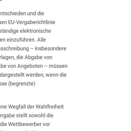
ufsausbildung
ichtversicherung
U
V
W
X
Y
ntschieden und die
uen EU-Vergaberichtlinie
Z
lständige elektronische
n einzuführen. Alle
Vergabe
usschreibung – insbesondere
Ergebnis anzeigen
Capital
erlagen, die Abgabe von
abe von Angeboten – müssen
venzrecht
 dargestellt werden, wenn die
sse (begrenzte)
cht
ne Wegfall der Wahlfreiheit
rgabe stellt sowohl die
 die Wettbewerber vor