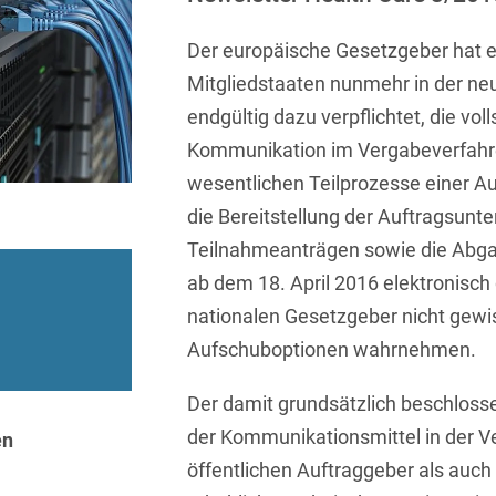
Sprachen
Aktuelle Meldungen
Knowledge Management
Internationale Kooperation
Ber
(Vermögensschaden-)Haftpfl
Automotive
 & Telekommunikation
Investmentfonds
Chemnitz
Der europäische Gesetzgeber hat e
Bosnisch
Newsletter
Abfallrecht
Banking & Finance
Datenschutzinformationen für
Kunstsammlung
Kartellrecht
Mitgliedstaaten nunmehr in der ne
abonnieren
Düsseldorf
Chinesisch
Bewerber
Abfallwirtschaft
Compliance & Internal
endgültig dazu verpflichtet, die vol
rrecht
Medien & Entertainment
Investigations
Frankfurt
Dänisch
Kommunikation im Vergabeverfahre
Abwasserrecht
tiftungen
Öffentlicher Sektor und 
Datenschutz &
wesentlichen Teilprozesse einer A
Hamburg
Deutsch
Abwehr von
Datenrecht
Private Equity / Venture 
die Bereitstellung der Auftragsunt
Anlegerklagen
Köln
Englisch
("Massenverfahren")
Teilnahmeanträgen sowie die Abg
Energie
verfahren
Restrukturierung & Insol
München
ab dem 18. April 2016 elektronisch
Farsi
Akquisitionsfinanzierung
ense
Steuerrecht
ESG – Nachhaltiges
nationalen Gesetzgeber nicht gewi
Wirtschaften
Stuttgart
Finnisch
Aktienrecht
struktur
Versicherungsrecht
Aufschuboptionen wahrnehmen.
Gesellschaftsrecht / M&A
Französisch
Wettbewerbs- & Werbere
Allgemeine
Der damit grundsätzlich beschlosse
Geschäftsbedingungen
Health Care & Life
Griechisch
afrecht
Sciences
der Kommunikationsmittel in der Ve
en
Alternative
öffentlichen Auftraggeber als auch
Hebräisch
Streitbeilegung (ADR)
Immobilien & Bau