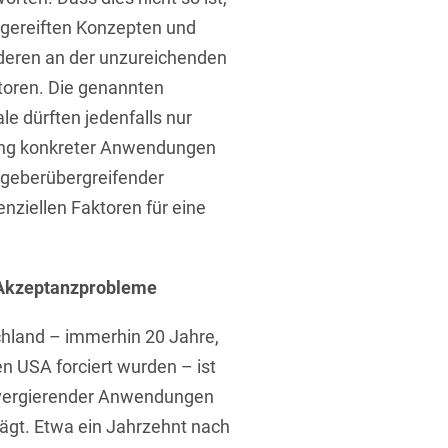
sgereiften Konzepten und
eren an der unzureichenden
toren. Die genannten
e dürften jedenfalls nur
rung konkreter Anwendungen
ggeberübergreifender
ziellen Faktoren für eine
Akzeptanzprobleme
schland – immerhin 20 Jahre,
 USA forciert wurden – ist
ivergierender Anwendungen
gt. Etwa ein Jahrzehnt nach