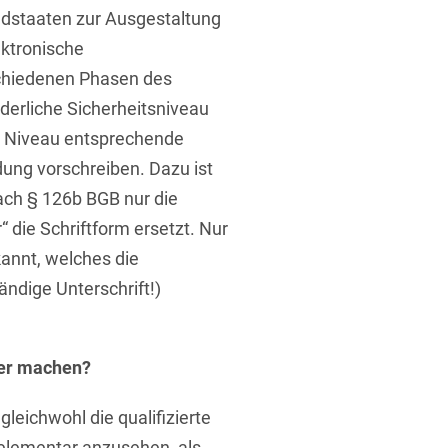
edstaaten zur Ausgestaltung
ektronische
chiedenen Phasen des
derliche Sicherheitsniveau
n Niveau entsprechende
ung vorschreiben. Dazu ist
nach § 126b BGB nur die
r“ die Schriftform ersetzt. Nur
kannt, welches die
ändige Unterschrift!)
ber machen?
leichwohl die qualifizierte
o elementar anzusehen, als