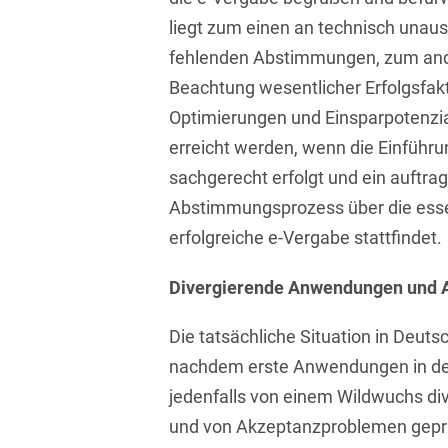
Asset Management
Öffentlicher Sektor und
liegt zum einen an technisch unau
Tschechisch
Vergabe
fehlenden Abstimmungen, zum and
Aufenthaltsrecht
Türkisch
Patentrecht
Beachtung wesentlicher Erfolgsfak
Außenwirtschaftsrecht
Ungarisch
Optimierungen und Einsparpotenzial
Private Equity / Venture
Automotive
erreicht werden, wenn die Einfüh
Capital
Weißrussisch
sachgerecht erfolgt und ein auftra
Aviation
Prozessführung &
Abstimmungsprozess über die essen
Schiedsverfahren
Bankaufsichtsrecht
erfolgreiche e-Vergabe stattfindet.
Restrukturierung &
Bankeninsolvenzrecht
Insolvenzrecht
Divergierende Anwendungen und 
Banking/Litigation
Space
Die tatsächliche Situation in Deut
Batteriespeicher (BESS)
Space / Aerospace &
nachdem erste Anwendungen in den
Defense
jedenfalls von einem Wildwuchs d
Bauplanungsrecht
Steuerrecht
und von Akzeptanzproblemen geprä
Baurecht