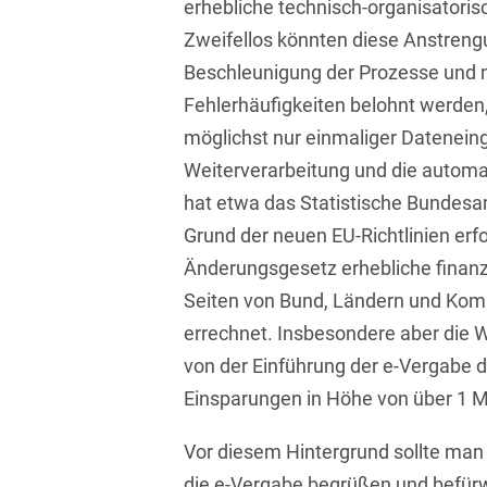
erhebliche technisch-organisatori
Isländisch
Anlagenbaustreitigkeiten
Informationssicherheit
Zweifellos könnten diese Anstreng
Italienisch
Beschleunigung der Prozesse und m
Antidumping
Informationstechnologie
& Telekommunikation
Fehlerhäufigkeiten belohnt werden,
Japanisch
Anwaltliches
möglichst nur einmaliger Dateneing
Haftungsrecht
Investmentfonds
Kroatisch
Weiterverarbeitung und die automat
Arbeitnehmererfindungsrech
IP, Media & Technology
hat etwa das Statistische Bundesa
Niederländisch
Arbeitskampfrecht
Grund der neuen EU-Richtlinien er
Kapitalmarktrecht
Polnisch
Änderungsgesetz erhebliche finanz
Arbeitsrecht
Kartellrecht
Portugiesisch
Seiten von Bund, Ländern und Kom
Architektenrecht
Marken-, Design- &
errechnet. Insbesondere aber die W
Russisch
Urheberrecht
von der Einführung der e-Vergabe d
Arzneimittelrecht
Schwedisch
Medien & Entertainment
Einsparungen in Höhe von über 1 Mil
Arzthaftungsrecht
Serbisch
Nachfolge / Vermögen /
Vor diesem Hintergrund sollte man 
Arztrecht / Zahnarztrecht
Stiftungen
Spanisch
die e-Vergabe begrüßen und befürwo