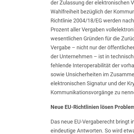
der Zulassung der elektronischen 
Transport, Verkehr &
Baurechtliche
Infrastruktur
Wahlfreiheit bezüglich der Kommun
Schiedsverfahren
Richtlinie 2004/18/EG werden nach
Versicherungsrecht
Beamtenrecht /
Prozent aller Vergaben vollelektro
Disziplinarrecht
Vertriebsrecht
wesentlichen Gründen für die Zurü
Vergabe – nicht nur der öffentlich
Beihilferecht
Wettbewerbs- &
Werberecht
der Unternehmen – ist in technische
Bergrecht
fehlende Interoperabilität der v
Wirtschafts- und
Berufshaftungsrecht
Steuerstrafrecht
sowie Unsicherheiten im Zusamme
elektronischen Signatur und der Kr
Betriebliche
Altersversorgung
Kommunikationsvorgänge zu nenn
Betriebsratsvergütung
Neue EU-Richtlinien lösen Problem
Betriebsübergang
Das neue EU-Vergaberecht bringt i
Betriebsverfassungsrecht
eindeutige Antworten. So wird etw