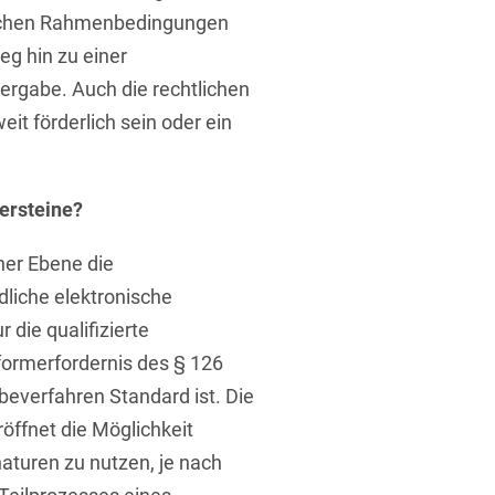
nischen Rahmenbedingungen
eg hin zu einer
rung
rgabe. Auch die rechtlichen
 förderlich sein oder ein
persteine?
her Ebene die
edliche elektronische
 die qualifizierte
formerfordernis des § 126
everfahren Standard ist. Die
öffnet die Möglichkeit
naturen zu nutzen, je nach