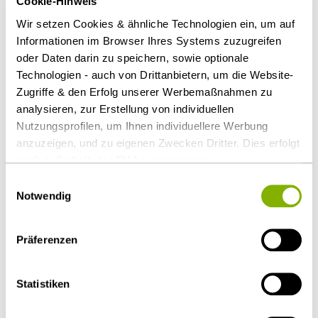
Cookie-Hinweis
auch nicht auf Verfehlungen eines
Wir setzen Cookies & ähnliche Technologien ein, um auf
Nachunternehmers stützen, sofern der Bieter seinen
Informationen im Browser Ihres Systems zuzugreifen
Kontrollpflichten gegenüber dem Nachunternehmer
oder Daten darin zu speichern, sowie optionale
nachgekommen ist. Im konkreten Fall konnte dem
Technologien - auch von Drittanbietern, um die Website-
Bieter kein Verstoß gegen seine Kontrollpflichten
Zugriffe & den Erfolg unserer Werbemaßnahmen zu
analysieren, zur Erstellung von individuellen
nachgewiesen werden.
Nutzungsprofilen, um Ihnen individuellere Werbung
Download Volltext
anzuzeigen, und zu eigenen Zwecken Dritter. Dies erfolgt
auch außerhalb der EU bei geringerem
Datenschutzniveau (z.B. USA), wobei trotz vertraglicher
Einwilligungsauswahl
Als PDF herunterladen
Regelungen das Risiko des staatlichen Zugriffs &
Notwendig
eingeschränkter Rechtsbehelfsmöglichkeiten nicht
auszuschließen ist. Sie können Ihre Einwilligung jederzeit
Präferenzen
über die
Cookie-Einstellungen
widerrufen oder ändern.
Details unter
Datenschutz
.
Diesen Artikel teilen
Statistiken