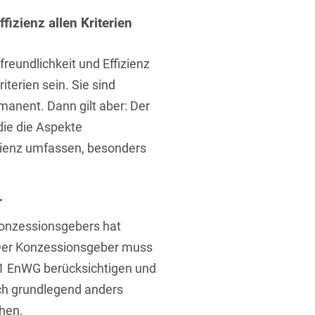
fizienz allen Kriterien
eundlichkeit und Effizienz
terien sein. Sie sind
anent. Dann gilt aber: Der
t
die die Aspekte
izienz umfassen, besonders
r
onzessionsgebers hat
 Der Konzessionsgeber muss
§ 1 EnWG berücksichtigen und
lich grundlegend anders
ehen.