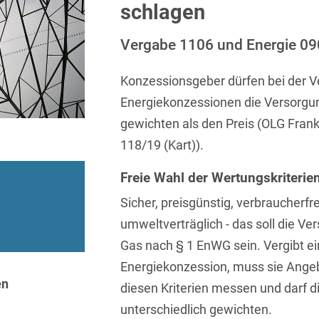
Sprachen
Aktuelle Meldungen
Knowledge Management
Internationale Kooperation
Ber
schlagen
(Vermögensschaden-)Haftpfl
Automotive
 & Telekommunikation
Investmentfonds
Chemnitz
Bosnisch
Newsletter
Abfallrecht
Banking & Finance
Vergabe 1106 und Energie 09
Datenschutzinformationen für
Kunstsammlung
Kartellrecht
abonnieren
Düsseldorf
Chinesisch
Bewerber
Abfallwirtschaft
Compliance & Internal
rrecht
Medien & Entertainment
Konzessionsgeber dürfen bei der 
Investigations
Frankfurt
Dänisch
Abwasserrecht
Energiekonzessionen die Versorgun
tiftungen
Öffentlicher Sektor und 
Datenschutz &
Hamburg
gewichten als den Preis (OLG Frank
Deutsch
Abwehr von
Datenrecht
Private Equity / Venture 
Anlegerklagen
118/19 (Kart)).
Köln
Englisch
("Massenverfahren")
Energie
verfahren
Restrukturierung & Insol
Freie Wahl der Wertungskriteri
München
Farsi
Akquisitionsfinanzierung
ense
Steuerrecht
ESG – Nachhaltiges
Sicher, preisgünstig, verbraucherfre
Wirtschaften
Stuttgart
Finnisch
Aktienrecht
struktur
Versicherungsrecht
umweltverträglich - das soll die Ver
Gesellschaftsrecht / M&A
Französisch
Gas nach § 1 EnWG sein. Vergibt e
Wettbewerbs- & Werbere
Allgemeine
Geschäftsbedingungen
Health Care & Life
Energiekonzession, muss sie Angeb
Griechisch
afrecht
Sciences
en
diesen Kriterien messen und darf d
Alternative
Hebräisch
Streitbeilegung (ADR)
unterschiedlich gewichten.
Immobilien & Bau