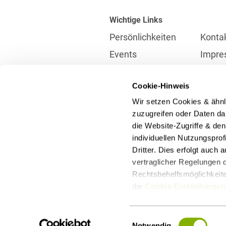
Wichtige Links
Persönlichkeiten
Konta
Events
Impre
Karriere
Partne
Cookie-Hinweis
Internationales
Daten
Wir setzen Cookies & ähnl
Presse
Meldes
zuzugreifen oder Daten dar
die Website-Zugriffe & de
individuellen Nutzungspro
Kontakt
Dritter. Dies erfolgt auch
info@heuking.de
vertraglicher Regelungen d
Rechtsbehelfsmöglichkeiten
die
Cookie-Einstellungen
LinkedIn
Youtube
Wecha
Einwilligungsauswahl
Notwendig