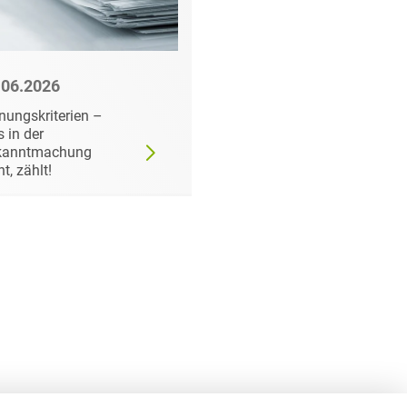
.06.2026
22.06.2026
nungskriterien –
Wann der
 in der
Auftraggeber doch ei
kanntmachung
bestimmtes Produkt
ht, zählt!
fordern darf