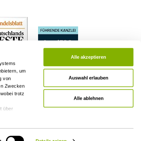
Alle akzeptieren
Systems
nbietern, um
Auswahl erlauben
g von
nen Zwecken
wobei trotz
Alle ablehnen
t über
g
Details zeigen