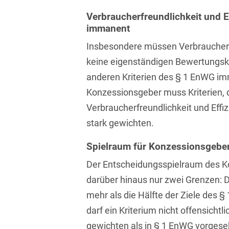
Isländisch
Anlagenbaustreitigkeiten
Informationssicherheit
Verbraucherfreundlichkeit und Ef
immanent
Italienisch
Antidumping
Informationstechnologie
Insbesondere müssen Verbraucherfr
& Telekommunikation
Japanisch
Anwaltliches
keine eigenständigen Bewertungskri
Haftungsrecht
Investmentfonds
Kroatisch
anderen Kriterien des § 1 EnWG imm
Arbeitnehmererfindungsrech
IP, Media & Technology
Konzessionsgeber muss Kriterien, 
Niederländisch
Verbraucherfreundlichkeit und Eff
Arbeitskampfrecht
Kapitalmarktrecht
Polnisch
stark gewichten.
Arbeitsrecht
Kartellrecht
Portugiesisch
Spielraum für Konzessionsgebe
Architektenrecht
Marken-, Design- &
Russisch
Der Entscheidungsspielraum des K
Urheberrecht
Arzneimittelrecht
darüber hinaus nur zwei Grenzen:
Schwedisch
Medien & Entertainment
mehr als die Hälfte der Ziele des 
Arzthaftungsrecht
Serbisch
Nachfolge / Vermögen /
darf ein Kriterium nicht offensicht
Arztrecht / Zahnarztrecht
Stiftungen
Spanisch
gewichten als in § 1 EnWG vorges