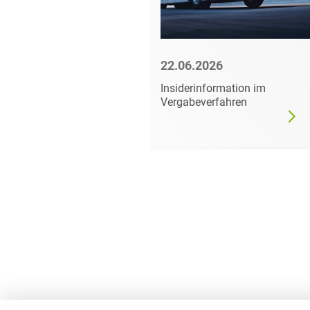
6
22.06.2026
mer darf
Insiderinformation im
dgültig
Vergabeverfahren