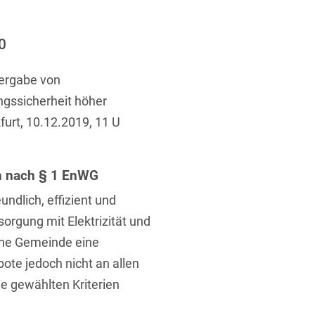
ufsausbildung
ichtversicherung
U
V
W
X
Y
0
Z
Vergabe von
gssicherheit höher
Vergabe
furt, 10.12.2019, 11 U
Ergebnis anzeigen
Capital
venzrecht
en nach § 1 EnWG
undlich, effizient und
sorgung mit Elektrizität und
ine Gemeinde eine
cht
ote jedoch nicht an allen
ie gewählten Kriterien