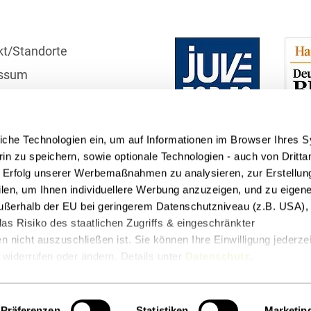
Bildgebende Verfahren
Bodenschutz und
kt/Standorte
Altlasten
ssum
Börsengang/Going Public
r
Buy & Build / Roll-up-
schutzhinweise
Strategien
iche Technologien ein, um auf Informationen im Browser Ihres 
telle
in zu speichern, sowie optionale Technologien - auch von Dritta
Carve-outs
n Erfolg unserer Werbemaßnahmen zu analysieren, zur Erstellun
filen, um Ihnen individuellere Werbung anzuzeigen, und zu eige
Clients français
 außerhalb der EU bei geringerem Datenschutzniveau (z.B. USA), 
Cloud, Edge & Digitale
as Risiko des staatlichen Zugriffs & eingeschränkter
Infrastrukturen
 nicht auszuschließen ist. Sie können Ihre Einwilligung jederzei
widerrufen oder ändern. Details unter
Datenschutz
.
Compliance
t
Podcasts
Compliance bei M&A-
Transaktionen
Präferenzen
Statistiken
Marketin